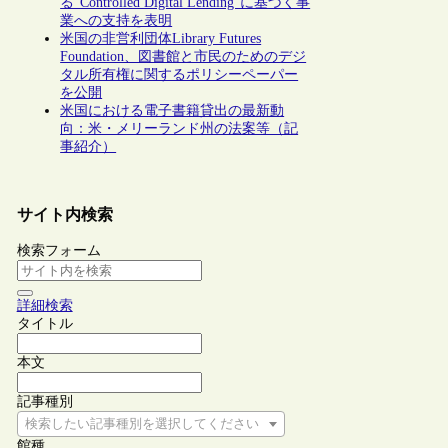
る“Controlled Digital Lending”に基づく事
業への支持を表明
米国の非営利団体Library Futures
Foundation、図書館と市民のためのデジ
タル所有権に関するポリシーペーパー
を公開
米国における電子書籍貸出の最新動
向：米・メリーランド州の法案等（記
事紹介）
サイト内検索
検索フォーム
詳細検索
タイトル
本文
記事種別
検索したい記事種別を選択してください
館種