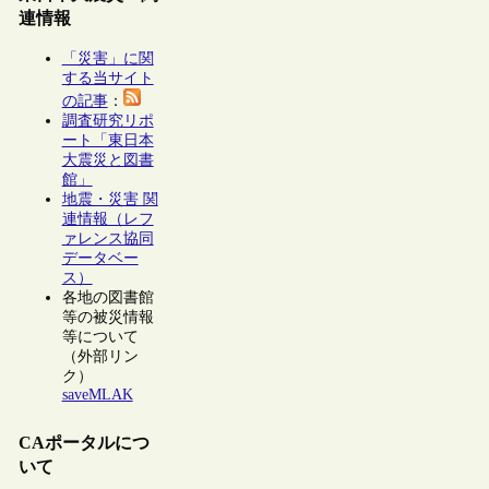
連情報
「災害」に関
する当サイト
の記事
：
調査研究リポ
ート「東日本
大震災と図書
館」
地震・災害 関
連情報（レフ
ァレンス協同
データベー
ス）
各地の図書館
等の被災情報
等について
（外部リン
ク）
saveMLAK
CAポータルにつ
いて