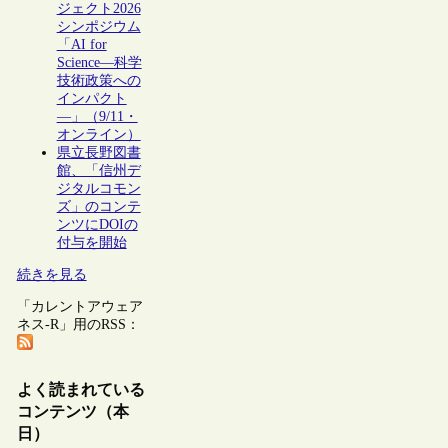
ジェクト2026
シンポジウム
「AI for
Science―科学
技術政策への
インパクト
―」（9/11・
オンライン）
県立長野図書
館、「信州デ
ジタルコモン
ズ」のコンテ
ンツにDOIの
付与を開始
続きを見る
「カレントアウェア
ネス-R」用のRSS：
よく読まれている
コンテンツ（本
日）