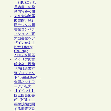
「SHŪZŌ」活
用講座」の鼎
談内容を公開
東京大学附属
図書館、第2
回デジタル図
書館コンペテ
ィション「東
大図書館をデ
ザインせよ！
Next Library
Challenge
2030」を開催
イタリア図書
館協会、乳幼
児向け読書推
進プロジェク
ト“TuttInLibro”：
全国ネットワ
ークが拡大
【イベント】
国立国会図書
館（NDL）、
科学技術に関
する調査プロ