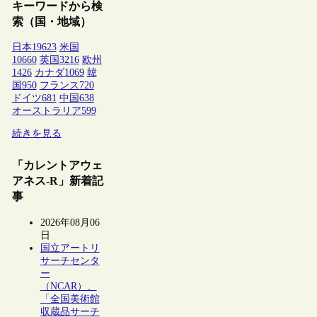
キーワードから検
索（国・地域）
日本
19623
米国
10660
英国
3216
欧州
1426
カナダ
1069
韓
国
950
フランス
720
ドイツ
681
中国
638
オーストラリア
599
続きを見る
「カレントアウェ
アネス-R」新着記
事
2026年08月06
日
国立アートリ
サーチセンタ
ー
（NCAR）、
「全国美術館
収蔵品サーチ