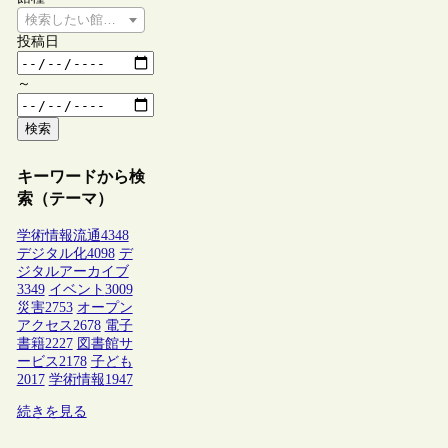
検索したい館種を選択してください
投稿日
～
検索
キーワードから検
索（テーマ）
学術情報流通
4348
デジタル化
4098
デ
ジタルアーカイブ
3349
イベント
3009
災害
2753
オープン
アクセス
2678
電子
書籍
2227
図書館サ
ービス
2178
子ども
2017
学術情報
1947
続きを見る