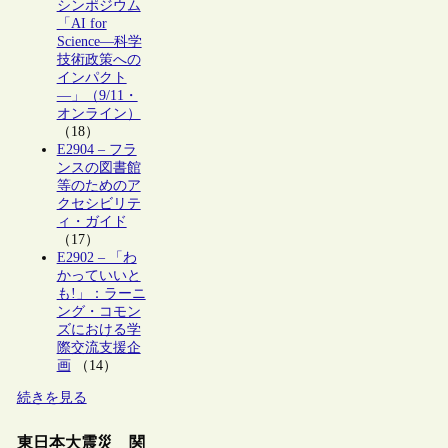
シンポジウム
「AI for
Science―科学
技術政策への
インパクト
―」（9/11・
オンライン）
（18）
E2904 – フラ
ンスの図書館
等のためのア
クセシビリテ
ィ・ガイド
（17）
E2902 – 「わ
かっていいと
も!」：ラーニ
ング・コモン
ズにおける学
際交流支援企
画
（14）
続きを見る
東日本大震災 関