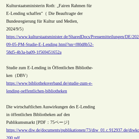
Kulturstaatsministerin Roth: „Fairen Rahmen für
E-Lending schaffen“（ Die Beauftragte der
Bundesregierung für Kultur und Medien,
2024/9/5）
https://www.kulturstaatsminister.de/SharedDocs/Pressemitteilungen/DE/20
09-05-PM-Studie-E-Lending.html?nn=f80d8b52-
58d5-4b3a-ba09-1f569451652a
Stu­die zum E-Len­ding in Öf­fent­li­chen Bi­blio­the­
ken（DBV）
https://www.bibliotheksverband.de/studie-zum-e-
lending-oeffentlichen-bibliotheken
Die wirtschaftlichen Auswirkungen des E-Lending
in öffentlichen Bibliotheken auf den
Publikumsmarkt [PDF：75ページ]
https://www.diw.de/documents/publikationen/73/diw_01.c.912937.de/diw
200.pdf