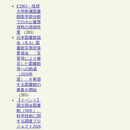
E2903 – 琉球
大学附属図書
館医学部分館
でのカビ被害
資料の清掃作
業
（283）
日本図書館協
会（JLA）図
書館災害対策
委員会、「災
害等により被
災した図書館
等への助成
（2026年
度）」を希望
する図書館の
募集を開始
（283）
【イベント】
国立国会図書
館（NDL）、
科学技術に関
する調査プロ
ジェクト2026