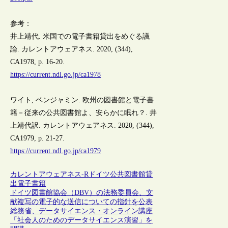
参考：
井上靖代. 米国での電子書籍貸出をめぐる議
論. カレントアウェアネス. 2020, (344),
CA1978, p. 16-20.
https://current.ndl.go.jp/ca1978
ワイト, ベンジャミン. 欧州の図書館と電子書
籍－従来の公共図書館よ、安らかに眠れ？. 井
上靖代訳. カレントアウェアネス. 2020, (344),
CA1979, p. 21-27.
https://current.ndl.go.jp/ca1979
カレントアウェアネス-R
ドイツ
公共図書館
貸
出
電子書籍
ドイツ図書館協会（DBV）の法務委員会、文
献複写の電子的な送信についての指針を公表
総務省、データサイエンス・オンライン講座
「社会人のためのデータサイエンス演習」を