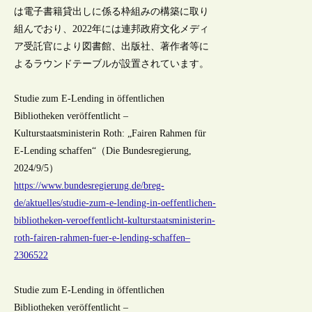
は電子書籍貸出しに係る枠組みの構築に取り
組んでおり、2022年には連邦政府文化メディ
ア受託官により図書館、出版社、著作者等に
よるラウンドテーブルが設置されています。
Studie zum E-Lending in öffentlichen
Bibliotheken veröffentlicht –
Kulturstaatsministerin Roth: „Fairen Rahmen für
E-Lending schaffen“（Die Bundesregierung,
2024/9/5）
https://www.bundesregierung.de/breg-
de/aktuelles/studie-zum-e-lending-in-oeffentlichen-
bibliotheken-veroeffentlicht-kulturstaatsministerin-
roth-fairen-rahmen-fuer-e-lending-schaffen–
2306522
Studie zum E-Lending in öffentlichen
Bibliotheken veröffentlicht –