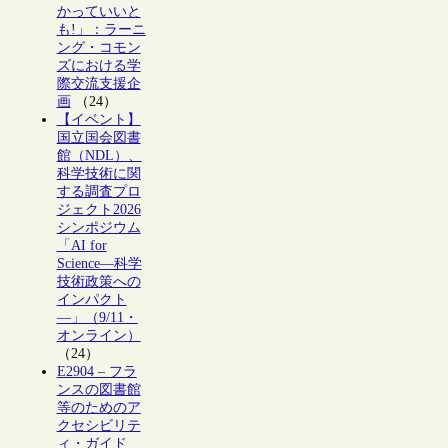
かっていいと
も!」：ラーニ
ング・コモン
ズにおける学
際交流支援企
画
（24）
【イベント】
国立国会図書
館（NDL）、
科学技術に関
する調査プロ
ジェクト2026
シンポジウム
「AI for
Science―科学
技術政策への
インパクト
―」（9/11・
オンライン）
（24）
E2904 – フラ
ンスの図書館
等のためのア
クセシビリテ
ィ・ガイド