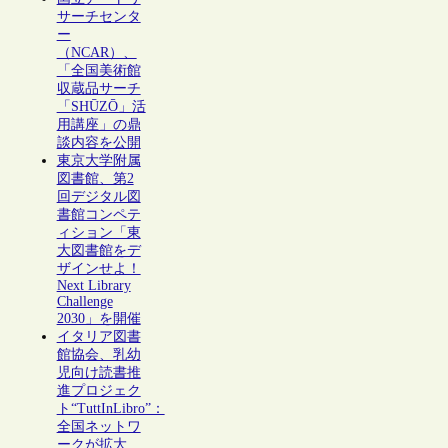
サーチセンタ
ー
（NCAR）、
「全国美術館
収蔵品サーチ
「SHŪZŌ」活
用講座」の鼎
談内容を公開
東京大学附属
図書館、第2
回デジタル図
書館コンペテ
ィション「東
大図書館をデ
ザインせよ！
Next Library
Challenge
2030」を開催
イタリア図書
館協会、乳幼
児向け読書推
進プロジェク
ト“TuttInLibro”：
全国ネットワ
ークが拡大