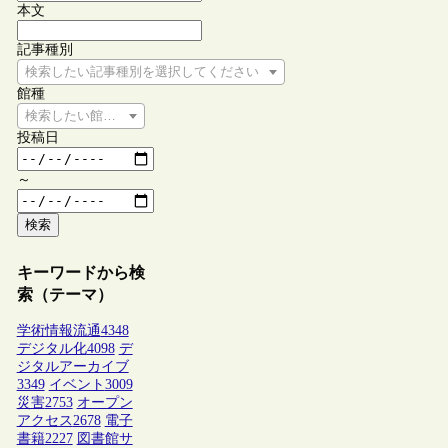
本文
記事種別
検索したい記事種別を選択してください
館種
検索したい館種を選択してください
投稿日
～
検索
キーワードから検
索（テーマ）
学術情報流通
4348
デジタル化
4098
デ
ジタルアーカイブ
3349
イベント
3009
災害
2753
オープン
アクセス
2678
電子
書籍
2227
図書館サ