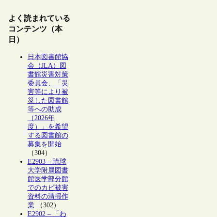
よく読まれている
コンテンツ（本
日）
日本図書館協
会（JLA）図
書館災害対策
委員会、「災
害等により被
災した図書館
等への助成
（2026年
度）」を希望
する図書館の
募集を開始
（304）
E2903 – 琉球
大学附属図書
館医学部分館
でのカビ被害
資料の清掃作
業
（302）
E2902 – 「わ