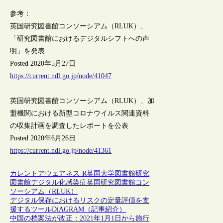
参考：
英国研究図書館コンソーシアム（RLUK）、
「研究図書館におけるデジタルシフトへの声
明」を発表
Posted 2020年5月27日
https://current.ndl.go.jp/node/41047
英国研究図書館コンソーシアム（RLUK）、加
盟機関における新型コロナウイルス関連資料
の収集計画を調査したレポートを公表
Posted 2020年6月26日
https://current.ndl.go.jp/node/41361
カレントアウェアネス-R
英国
大学図書館
研究
図書館
デジタル化
感染症
英国研究図書館コン
ソーシアム（RLUK）
デジタル保存におけるリスクの定量評価を支
援するツールDiAGRAM（記事紹介）
中国の档案法が改正：2021年1月1日から施行