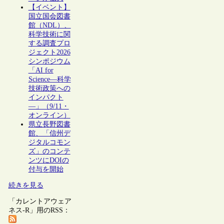
【イベント】
国立国会図書
館（NDL）、
科学技術に関
する調査プロ
ジェクト2026
シンポジウム
「AI for
Science―科学
技術政策への
インパクト
―」（9/11・
オンライン）
県立長野図書
館、「信州デ
ジタルコモン
ズ」のコンテ
ンツにDOIの
付与を開始
続きを見る
「カレントアウェア
ネス-R」用のRSS：