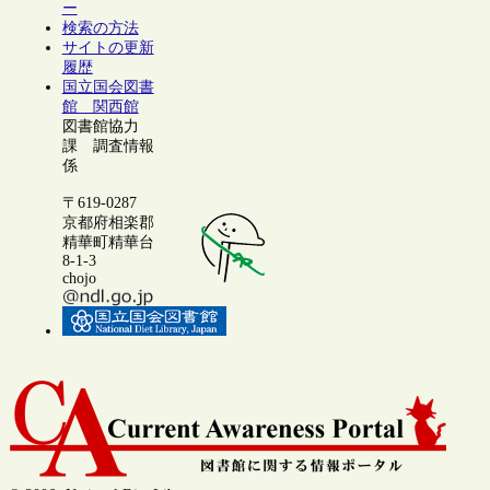
ー
検索の方法
サイトの更新
履歴
国立国会図書
館 関西館
図書館協力
課 調査情報
係
〒619-0287
京都府相楽郡
精華町精華台
8-1-3
chojo