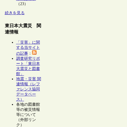
（23）
続きを見る
東日本大震災 関
連情報
「災害」に関
する当サイト
の記事
：
調査研究リポ
ート「東日本
大震災と図書
館」
地震・災害 関
連情報（レフ
ァレンス協同
データベー
ス）
各地の図書館
等の被災情報
等について
（外部リン
ク）