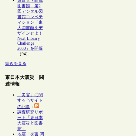
東京大学附属
図書館、第2
回デジタル図
書館コンペテ
ィション「東
大図書館をデ
ザインせよ！
Next Library
Challenge
2030」を開催
（94）
続きを見る
東日本大震災 関
連情報
「災害」に関
する当サイト
の記事
：
調査研究リポ
ート「東日本
大震災と図書
館」
地震・災害 関