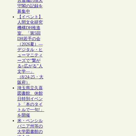
古屋城の現天
守閣の記録を
募集中
【イベント】
人間文化研究
機構DH推進
室、「第5回
DH若手の会
（2026夏）―
デジタル・ヒ
ューマニティ
ーズで“繋が
る×広がる”人
文学―」
（8/24-25・大
阪府）
埼玉県立久喜
図書館、休館
日特別イベン
ト「本のタイ
トルで一句!」
を開催
米・ペンシル
バニア州等の
大学図書館の