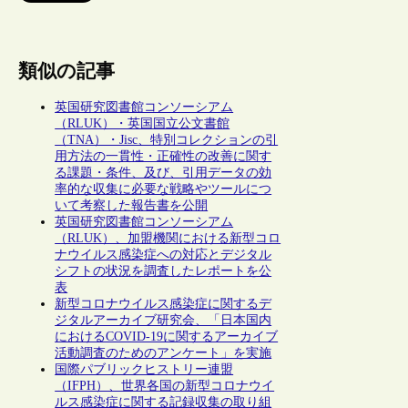
類似の記事
英国研究図書館コンソーシアム
（RLUK）・英国国立公文書館
（TNA）・Jisc、特別コレクションの引
用方法の一貫性・正確性の改善に関す
る課題・条件、及び、引用データの効
率的な収集に必要な戦略やツールにつ
いて考察した報告書を公開
英国研究図書館コンソーシアム
（RLUK）、加盟機関における新型コロ
ナウイルス感染症への対応とデジタル
シフトの状況を調査したレポートを公
表
新型コロナウイルス感染症に関するデ
ジタルアーカイブ研究会、「日本国内
におけるCOVID-19に関するアーカイブ
活動調査のためのアンケート」を実施
国際パブリックヒストリー連盟
（IFPH）、世界各国の新型コロナウイ
ルス感染症に関する記録収集の取り組