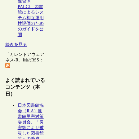
連合体
PALCI、図書
館によるシス
テム相互運用
性評価のため
のガイドを公
開
続きを見る
「カレントアウェア
ネス-R」用のRSS：
よく読まれている
コンテンツ（本
日）
日本図書館協
会（JLA）図
書館災害対策
委員会、「災
害等により被
災した図書館
等への助成