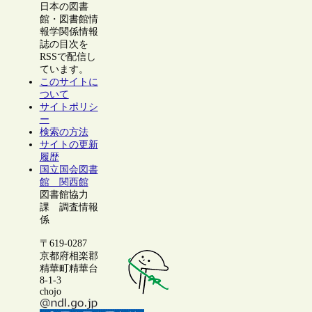
日本の図書
館・図書館情
報学関係情報
誌の目次を
RSSで配信し
ています。
このサイトに
ついて
サイトポリシ
ー
検索の方法
サイトの更新
履歴
国立国会図書
館 関西館
図書館協力
課 調査情報
係
〒619-0287
京都府相楽郡
精華町精華台
8-1-3
chojo