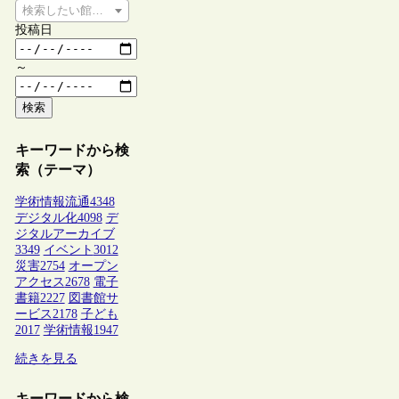
検索したい館種を選択してください
投稿日
～
検索
キーワードから検
索（テーマ）
学術情報流通
4348
デジタル化
4098
デ
ジタルアーカイブ
3349
イベント
3012
災害
2754
オープン
アクセス
2678
電子
書籍
2227
図書館サ
ービス
2178
子ども
2017
学術情報
1947
続きを見る
キーワードから検