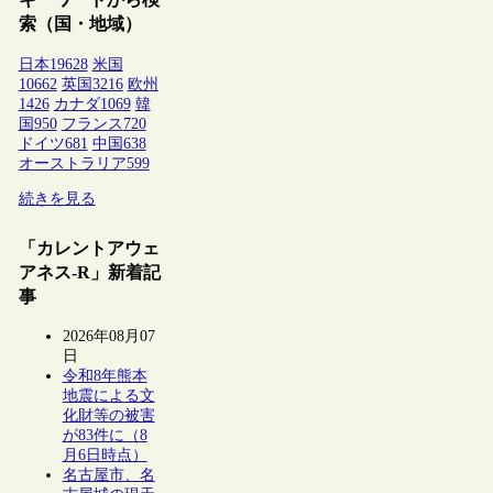
索（国・地域）
日本
19628
米国
10662
英国
3216
欧州
1426
カナダ
1069
韓
国
950
フランス
720
ドイツ
681
中国
638
オーストラリア
599
続きを見る
「カレントアウェ
アネス-R」新着記
事
2026年08月07
日
令和8年熊本
地震による文
化財等の被害
が83件に（8
月6日時点）
名古屋市、名