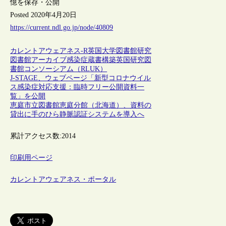
憶を保存・公開
Posted 2020年4月20日
https://current.ndl.go.jp/node/40809
カレントアウェアネス-R
英国
大学図書館
研究
図書館
アーカイブ
感染症
蔵書構築
英国研究図
書館コンソーシアム（RLUK）
J-STAGE、ウェブページ「新型コロナウイル
ス感染症対応支援：臨時フリー公開資料一
覧」を公開
恵庭市立図書館恵庭分館（北海道）、資料の
貸出に手のひら静脈認証システムを導入へ
累計アクセス数:
2014
印刷用ページ
カレントアウェアネス・ポータル