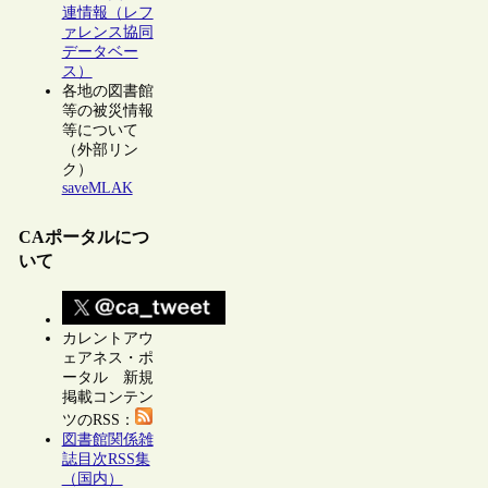
連情報（レフ
ァレンス協同
データベー
ス）
各地の図書館
等の被災情報
等について
（外部リン
ク）
saveMLAK
CAポータルにつ
いて
カレントアウ
ェアネス・ポ
ータル 新規
掲載コンテン
ツのRSS：
図書館関係雑
誌目次RSS集
（国内）