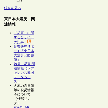
（27）
続きを見る
東日本大震災 関
連情報
「災害」に関
する当サイト
の記事
：
調査研究リポ
ート「東日本
大震災と図書
館」
地震・災害 関
連情報（レフ
ァレンス協同
データベー
ス）
各地の図書館
等の被災情報
等について
（外部リン
ク）
saveMLAK