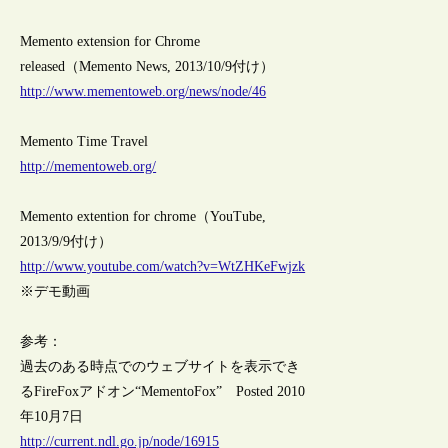
Memento extension for Chrome
released（Memento News, 2013/10/9付け）
http://www.mementoweb.org/news/node/46
Memento Time Travel
http://mementoweb.org/
Memento extention for chrome（YouTube,
2013/9/9付け）
http://www.youtube.com/watch?v=WtZHKeFwjzk
※デモ動画
参考：
過去のある時点でのウェブサイトを表示でき
るFireFoxアドオン“MementoFox” Posted 2010
年10月7日
http://current.ndl.go.jp/node/16915