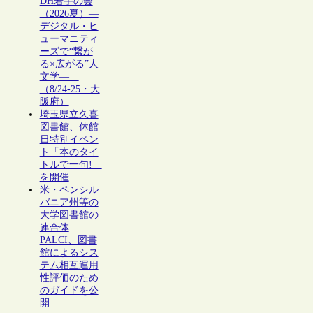
DH若手の会
（2026夏）―
デジタル・ヒ
ューマニティ
ーズで“繋が
る×広がる”人
文学―」
（8/24-25・大
阪府）
埼玉県立久喜
図書館、休館
日特別イベン
ト「本のタイ
トルで一句!」
を開催
米・ペンシル
バニア州等の
大学図書館の
連合体
PALCI、図書
館によるシス
テム相互運用
性評価のため
のガイドを公
開