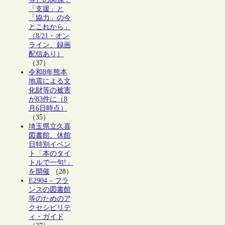
「支援」と
「協力」の今
とこれから」
（8/21・オン
ライン、録画
配信あり）
（37）
令和8年熊本
地震による文
化財等の被害
が83件に（8
月6日時点）
（35）
埼玉県立久喜
図書館、休館
日特別イベン
ト「本のタイ
トルで一句!」
を開催
（28）
E2904 – フラ
ンスの図書館
等のためのア
クセシビリテ
ィ・ガイド