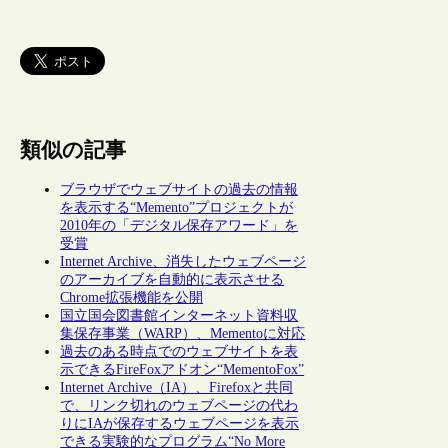
類似の記事
ブラウザでウェブサイトの過去の情報
を表示する“Memento”プロジェクトが
2010年の「デジタル保存アワード」を
受賞
Internet Archive、消失したウェブページ
のアーカイブを自動的に表示させる
Chrome拡張機能を公開
国立国会図書館インターネット資料収
集保存事業（WARP）、Mementoに対応
過去のある時点でのウェブサイトを表
示できるFireFoxアドオン“MementoFox”
Internet Archive（IA）、Firefoxと共同
で、リンク切れのウェブページの代わ
りにIAが保存するウェブページを表示
できる実験的なプログラム“No More