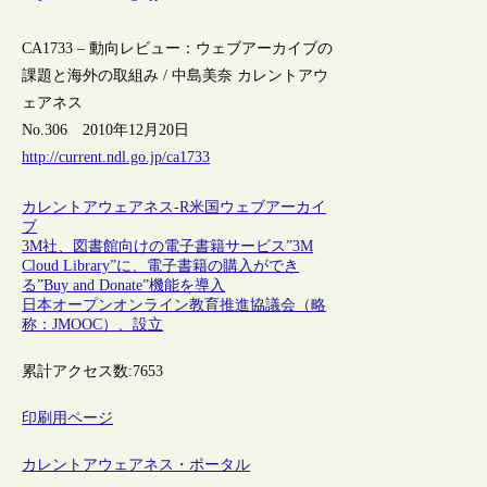
CA1733 – 動向レビュー：ウェブアーカイブの
課題と海外の取組み / 中島美奈 カレントアウ
ェアネス
No.306 2010年12月20日
http://current.ndl.go.jp/ca1733
カレントアウェアネス-R
米国
ウェブアーカイ
ブ
3M社、図書館向けの電子書籍サービス”3M
Cloud Library”に、電子書籍の購入ができ
る”Buy and Donate”機能を導入
日本オープンオンライン教育推進協議会（略
称：JMOOC）、設立
累計アクセス数:
7653
印刷用ページ
カレントアウェアネス・ポータル