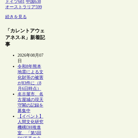
ドイツ
681
中国
638
オーストラリア
599
続きを見る
「カレントアウェ
アネス-R」新着記
事
2026年08月07
日
令和8年熊本
地震による文
化財等の被害
が83件に（8
月6日時点）
名古屋市、名
古屋城の現天
守閣の記録を
募集中
【イベント】
人間文化研究
機構DH推進
室、「第5回