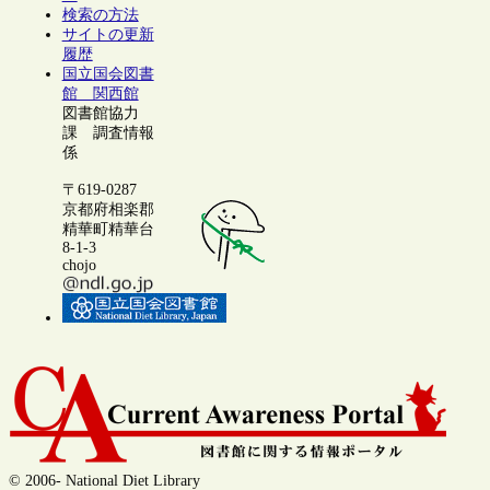
検索の方法
サイトの更新
履歴
国立国会図書
館 関西館
図書館協力
課 調査情報
係
〒619-0287
京都府相楽郡
精華町精華台
8-1-3
chojo
© 2006- National Diet Library