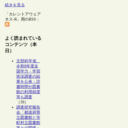
続きを見る
「カレントアウェア
ネス-R」用のRSS：
よく読まれている
コンテンツ（本
日）
文部科学省、
令和8年度全
国学力・学習
状況調査の結
果を公表：読
書時間や図書
館の利用頻度
等も調査
（39）
調査研究報告
会「都道府県
立図書館と市
町村立図書館
等との関係：