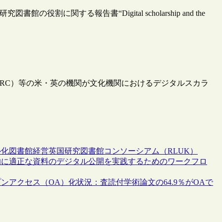
に関する報告書“Digital scholarship and the
HRC）等の米・英の機関が文化機関におけるデジタルスカラ
ル化
図書館経営
英国研究図書館コンソーシアム（RLUK）
的に適正な資料のデジタル公開を実践するためのワークフロ
ンアクセス（OA）化状況：査読付学術論文の64.9％がOAで