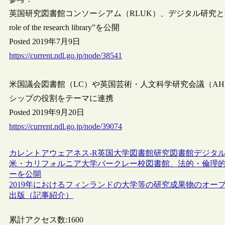
英国研究図書館コンソーシアム（RLUK）、デジタル研究と研究図書館の役割
role of the research library”を公開
Posted 2019年7月9日
https://current.ndl.go.jp/node/38541
米国議会図書館（LC）や英国芸術・人文科学研究会議（A
シップの役割をテーマに連携
Posted 2019年9月20日
https://current.ndl.go.jp/node/39074
カレントアウェアネス-R
英国
大学図書館
研究図書館
デジタ
米・カリフォルニア大学バークレー校図書館、法的・倫理
ーを公開
2019年におけるフィンランドの大学等の研究成果物のオープ
出版（記事紹介）
累計アクセス数:
1600