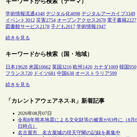
キーワードから検索（テーマ）
学術情報流通
4348
デジタル化
4098
デジタルアーカイブ
3349
イベント
3012
災害
2754
オープンアクセス
2678
電子書籍
2227
図書館サービス
2178
子ども
2017
学術情報
1947
続きを見る
キーワードから検索（国・地域）
日本
19628
米国
10662
英国
3216
欧州
1426
カナダ
1069
韓国
950
フランス
720
ドイツ
681
中国
638
オーストラリア
599
続きを見る
「カレントアウェアネス-R」新着記事
2026年08月07日
令和8年熊本地震による文化財等の被害が83件に（8月
日時点）
名古屋市、名古屋城の現天守閣の記録を募集中