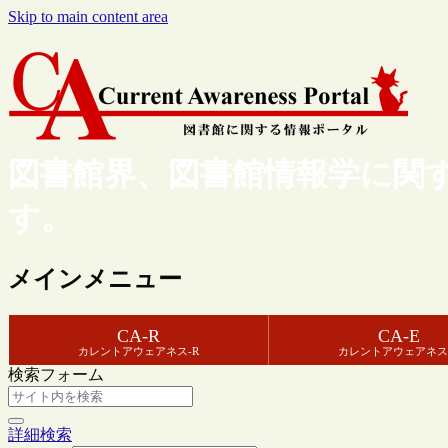
Skip to main content area
図書館界、図書館情報学に関
す。
メインメニュー
CA-R
CA-E
カレントアウェアネス-R
カレントアウェアネス
検索フォーム
詳細検索