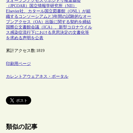
タ
オープンアクセスリポジトリ推進協会
（JPCOAR）
国立情報学研究所（NII）
Elsevier社、カタール国立図書館（QNL）が組
織するコンソーシアムと3年間の試験的なオー
プンアクセス（OA）出版に関する契約を締結
国際公文書館会議（ICA）、新型コロナウイル
ス感染症流行下における意思決定の文書化等
を求める声明を公表
累計アクセス数:
1819
印刷用ページ
カレントアウェアネス・ポータル
類似の記事