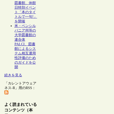
図書館、休館
日特別イベン
ト「本のタイ
トルで一句!」
を開催
米・ペンシル
バニア州等の
大学図書館の
連合体
PALCI、図書
館によるシス
テム相互運用
性評価のため
のガイドを公
開
続きを見る
「カレントアウェア
ネス-R」用のRSS：
よく読まれている
コンテンツ（本