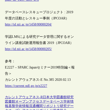
データベースレスキュープロジェクト : 2019
年度の活動とレスキュー事例（JPCOAR）
http://id.nii.ac.jp/1458/00000204/
学認LMSによる研究データ管理に関するオン
ライン講座試験運用報告書 2019（JPCOAR）
http://id.nii.ac.jp/1458/00000205/
参考：
E2227 – SPARC Japanセミナー2019特別編＜報
告＞
カレントアウェアネス-E No.385 2020.02.13
https://current.ndl.go.jp/e2227
カレントアウェアネス-R
日本
大学図書館
研究
図書館
オープンアクセス
データベース
学術情
報基盤
学術情報流通
機関リポジトリ
研究デー