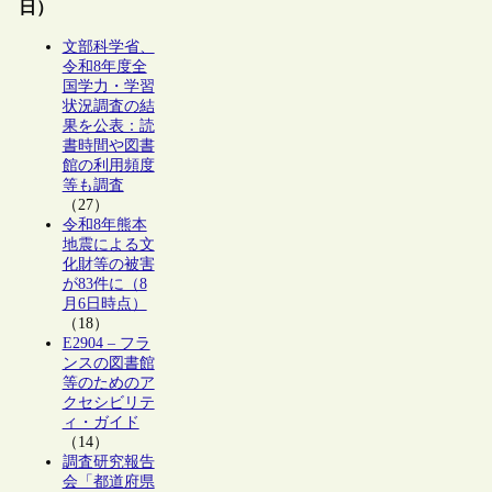
日）
文部科学省、
令和8年度全
国学力・学習
状況調査の結
果を公表：読
書時間や図書
館の利用頻度
等も調査
（27）
令和8年熊本
地震による文
化財等の被害
が83件に（8
月6日時点）
（18）
E2904 – フラ
ンスの図書館
等のためのア
クセシビリテ
ィ・ガイド
（14）
調査研究報告
会「都道府県