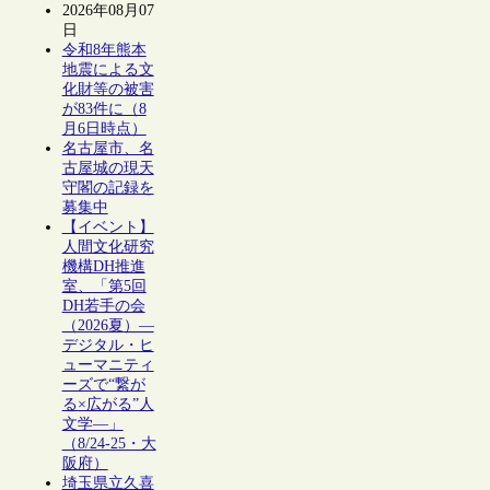
2026年08月07
日
令和8年熊本
地震による文
化財等の被害
が83件に（8
月6日時点）
名古屋市、名
古屋城の現天
守閣の記録を
募集中
【イベント】
人間文化研究
機構DH推進
室、「第5回
DH若手の会
（2026夏）―
デジタル・ヒ
ューマニティ
ーズで“繋が
る×広がる”人
文学―」
（8/24-25・大
阪府）
埼玉県立久喜