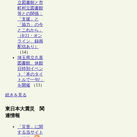
立図書館と市
町村立図書館
等との関係：
「支援」と
「協力」の今
とこれから」
（8/21・オン
ライン、録画
配信あり）
（14）
埼玉県立久喜
図書館、休館
日特別イベン
ト「本のタイ
トルで一句!」
を開催
（13）
続きを見る
東日本大震災 関
連情報
「災害」に関
する当サイト