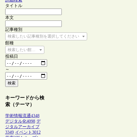
詳細検索
タイトル
本文
記事種別
検索したい記事種別を選択してください
館種
検索したい館種を選択してください
投稿日
～
検索
キーワードから検
索（テーマ）
学術情報流通
4348
デジタル化
4098
デ
ジタルアーカイブ
3349
イベント
3012