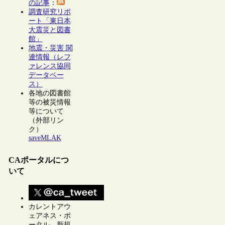
の記事
：
調査研究リポ
ート「東日本
大震災と図書
館」
地震・災害 関
連情報（レフ
ァレンス協同
データベー
ス）
各地の図書館
等の被災情報
等について
（外部リン
ク）
saveMLAK
CAポータルにつ
いて
カレントアウ
ェアネス・ポ
ータル 新規