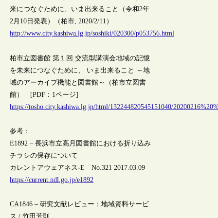
来につなぐために、いま出来ること（令和2年
2月10日発表）（柏市, 2020/2/11）
http://www.city.kashiwa.lg.jp/soshiki/020300/p053756.html
柏市立図書館 第１回 交流型講演会地域の記憶
を未来につなぐために、 いま出来ること ～地
域のアーカイブ機能と図書館～（柏市立図書
館） [PDF：1ページ]
https://tosho.city.kashiwa.lg.jp/html/13224482054515
参考：
E1892 – 長浜市立高月図書館における折り込み
チラシの保存について
カレントアウェアネス-E No.321 2017.03.09
https://current.ndl.go.jp/e1892
CA1846 – 研究文献レビュー：地域資料サービ
ス / 竹田芳則