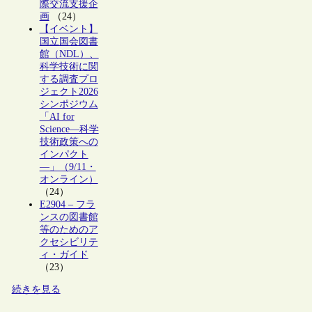
際交流支援企
画
（24）
【イベント】
国立国会図書
館（NDL）、
科学技術に関
する調査プロ
ジェクト2026
シンポジウム
「AI for
Science―科学
技術政策への
インパクト
―」（9/11・
オンライン）
（24）
E2904 – フラ
ンスの図書館
等のためのア
クセシビリテ
ィ・ガイド
（23）
続きを見る