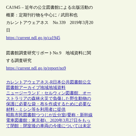
CA1945 – 近年の公立図書館による出版活動の
概要：定期刊行物を中心に / 武田和也
カレントアウェアネス No.339 2019年3月20
日
https://current.ndl.go.jp/ca1945
図書館調査研究リポートNo.9 地域資料に関
する調査研究
https://current.ndl.go.jp/report/no9
カレントアウェアネス-R
日本
公共図書館
公立
図書館
アーカイブ
地域
地域資料
ニュージーランド・セルウィン図書館、オー
ストラリアの森林火災で負傷した野生動物の
保護に必要な袋・布を作成するために必要な
材料・ミシン等を利用者に提供
昭島市民図書館つつじが丘分室(愛称・新幹線
電車図書館：東京都)、2020年3月27日をもっ
て閉館：閉室後の車両の今後については未定