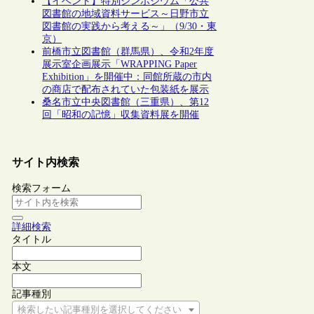
【イベント】特別シンポジウム「公共
図書館の地域資料サービス～日野市立
図書館の実践から考える～」（9/30・東
京）
前橋市立図書館（群馬県）、令和2年度
展示室企画展示「WRAPPING Paper
Exhibition」を開催中：同館所蔵の市内
の商店で配布されていた包装紙を展示
桑名市立中央図書館（三重県）、第12
回「昭和の記憶」収集資料展を開催
サイト内検索
検索フォーム
詳細検索
タイトル
本文
記事種別
検索したい記事種別を選択してください