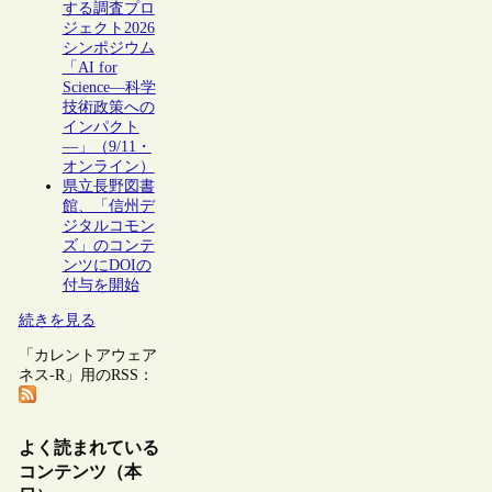
する調査プロ
ジェクト2026
シンポジウム
「AI for
Science―科学
技術政策への
インパクト
―」（9/11・
オンライン）
県立長野図書
館、「信州デ
ジタルコモン
ズ」のコンテ
ンツにDOIの
付与を開始
続きを見る
「カレントアウェア
ネス-R」用のRSS：
よく読まれている
コンテンツ（本