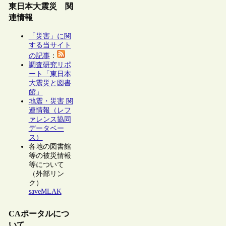
東日本大震災 関
連情報
「災害」に関
する当サイト
の記事
：
調査研究リポ
ート「東日本
大震災と図書
館」
地震・災害 関
連情報（レフ
ァレンス協同
データベー
ス）
各地の図書館
等の被災情報
等について
（外部リン
ク）
saveMLAK
CAポータルにつ
いて