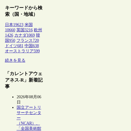
キーワードから検
索（国・地域）
日本
19623
米国
10660
英国
3216
欧州
1426
カナダ
1069
韓
国
950
フランス
720
ドイツ
681
中国
638
オーストラリア
599
続きを見る
「カレントアウェ
アネス-R」新着記
事
2026年08月06
日
国立アートリ
サーチセンタ
ー
（NCAR）、
「全国美術館