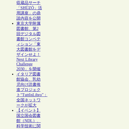
収蔵品サーチ
「SHŪZŌ」活
用講座」の鼎
談内容を公開
東京大学附属
図書館、第2
回デジタル図
書館コンペテ
ィション「東
大図書館をデ
ザインせよ！
Next Library
Challenge
2030」を開催
イタリア図書
館協会、乳幼
児向け読書推
進プロジェク
ト“TuttInLibro”：
全国ネットワ
ークが拡大
【イベント】
国立国会図書
館（NDL）、
科学技術に関