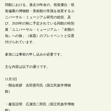
同館における、過去10年余の、視覚優位・視
覚偏重の博物館・美術館の常識を改変するユ
ニバーサル・ミュージアム研究の総括、及
び、2020年の秋に予定されている同館の特別
展「ユニバーサル・ミュージアム－『未開の
知』への旅」（仮題）のプレイベントと位置
付けられています。
参加には事前の申し込みが必要です。
主な内容は以下の通りです。
11月3日
・開会挨拶 吉田憲司氏（国立民族学博物
館）
・趣旨説明 広瀬浩二郎氏（国立民族学博物
館）