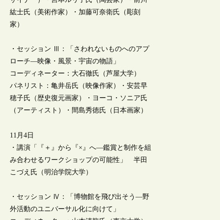
紘士氏（美術作家）・加藤可奈衛氏（彫刻
家）
・セッション Ⅲ：「さわれないものへのアプ
ローチ―映像・風景・宇宙の物語」
コーディネーター：大石徹氏（芦屋大学）
パネリスト：亀井岳氏（映像作家）・安芸早
穂子氏（歴史復元画家）・ヨーコ・ソニア氏
（アーティスト）・間島秀徳氏（日本画家）
11月4日
・講演「『＋』から『×』へ―鑑賞と制作を組
み合わせるワークショップの可能性」 半田
こづえ氏（明治学院大学）
・セッション Ⅳ：「博物館を飛び出そう―野
外活動のユニバーサル化に向けて」