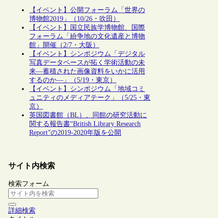
【イベント】公開フォーラム「世界の
博物館2019」（10/26・吹田）
【イベント】国立民族学博物館、国際
フォーラム「紛争地の文化遺産と博物
館」開催（2/7・大阪）
【イベント】シンポジウム「デジタル
写真データベースが拓く学術活動の未
来―蓄積された画像資料をいかに活用
するのか―」（5/19・東京）
【イベント】シンポジウム「地域コミ
ュニティのメディアテーク」（5/25・東
京）
英国図書館（BL）、同館の研究活動に
関する報告書“British Library Research
Report”の2019-2020年版を公開
サイト内検索
検索フォーム
詳細検索