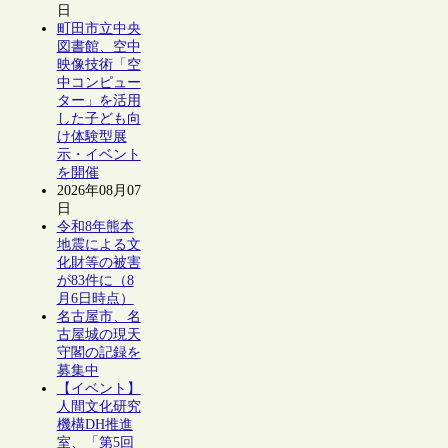
日
町田市立中央
図書館、空中
映像技術「空
中コンピュー
ター」を活用
した子ども向
け体験型展
示・イベント
を開催
2026年08月07
日
令和8年熊本
地震による文
化財等の被害
が83件に（8
月6日時点）
名古屋市、名
古屋城の現天
守閣の記録を
募集中
【イベント】
人間文化研究
機構DH推進
室、「第5回