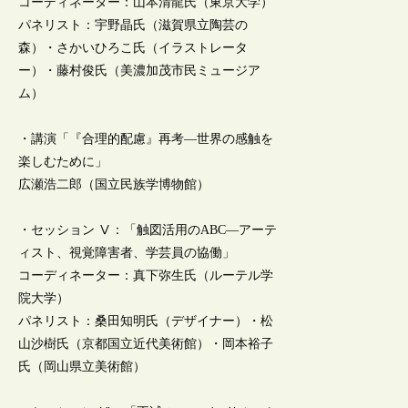
コーディネーター：山本清龍氏（東京大学）
パネリスト：宇野晶氏（滋賀県立陶芸の
森）・さかいひろこ氏（イラストレータ
ー）・藤村俊氏（美濃加茂市民ミュージア
ム）
・講演「『合理的配慮』再考―世界の感触を
楽しむために」
広瀬浩二郎（国立民族学博物館）
・セッション Ⅴ：「触図活用のABC―アーテ
ィスト、視覚障害者、学芸員の協働」
コーディネーター：真下弥生氏（ルーテル学
院大学）
パネリスト：桑田知明氏（デザイナー）・松
山沙樹氏（京都国立近代美術館）・岡本裕子
氏（岡山県立美術館）