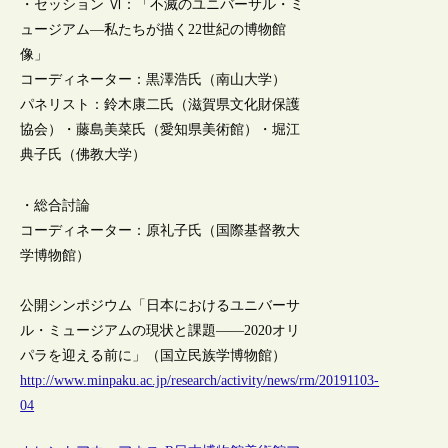
・セッション Ⅵ：「不滅のユニバーサル・ミ
ュージアム―私たちが描く22世紀の博物館
像」
コーディネーター：黒澤浩氏（南山大学）
パネリスト：鈴木康二氏（滋賀県文化財保護
協会）・藤島美菜氏（愛知県美術館）・堀江
典子氏（佛教大学）
・総合討論
コーディネーター：原礼子氏（国際基督教大
学博物館）
公開シンポジウム「日本におけるユニバーサ
ル・ミュージアムの現状と課題――2020オリ
パラを迎える前に」（国立民族学博物館）
http://www.minpaku.ac.jp/research/activity/news/rm/20191103-
04