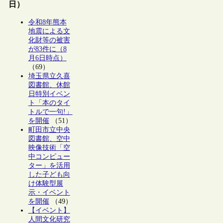
日）
令和8年熊本
地震による文
化財等の被害
が83件に（8
月6日時点）
（69）
埼玉県立久喜
図書館、休館
日特別イベン
ト「本のタイ
トルで一句!」
を開催
（51）
町田市立中央
図書館、空中
映像技術「空
中コンピュー
ター」を活用
した子ども向
け体験型展
示・イベント
を開催
（49）
【イベント】
人間文化研究