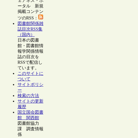
ェアネス・ポ
ータル 新規
掲載コンテン
ツのRSS：
図書館関係雑
誌目次RSS集
（国内）
日本の図書
館・図書館情
報学関係情報
誌の目次を
RSSで配信し
ています。
このサイトに
ついて
サイトポリシ
ー
検索の方法
サイトの更新
履歴
国立国会図書
館 関西館
図書館協力
課 調査情報
係