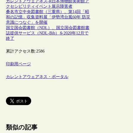
カレントアウェアネス-R
日本
博物館
美術館
ア
クセシビリティ
イベント
展示
障害者
桑名市立中央図書館（三重県）、第14回「昭
和の記憶」収集資料展「伊勢湾台風60年 防災
意識につなぐ」を開催
国立国会図書館（NDL）、国立国会図書館書
誌提供サービス（NDL-Bib）を2020年12月で
終了
累計アクセス数:
2586
印刷用ページ
カレントアウェアネス・ポータル
類似の記事