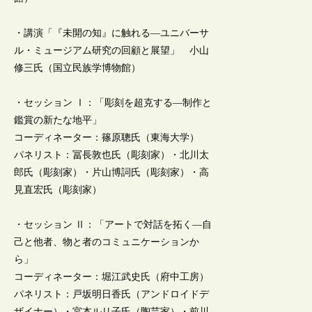
・講演「『未開の知』に触れる―ユニバーサ
ル・ミュージアム研究の回顧と展望」 小山
修三氏（国立民族学博物館）
・セッション Ⅰ：「彫刻を超克する―制作と
鑑賞の新たな地平」
コーディネーター：篠原聰氏（東海大学）
パネリスト：冨長敦也氏（彫刻家）・北川太
郎氏（彫刻家）・片山博詞氏（彫刻家）・高
見直宏氏（彫刻家）
・セッション Ⅱ：「アートで対話を拓く―自
己と他者、物と者のコミュニケーションか
ら」
コーディネーター：堀江武史氏（府中工房）
パネリスト：戸坂明日香氏（アンドロイドデ
ザイナー）・宮本ルリ子氏（陶芸家）・前川