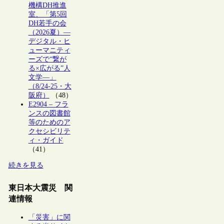
機構DH推進
室、「第5回
DH若手の会
（2026夏）―
デジタル・ヒ
ューマニティ
ーズで“繋が
る×広がる”人
文学―」
（8/24-25・大
阪府）
（48）
E2904 – フラ
ンスの図書館
等のためのア
クセシビリテ
ィ・ガイド
（41）
続きを見る
東日本大震災 関
連情報
「災害」に関