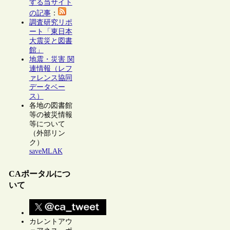
する当サイト
の記事
：
調査研究リポ
ート「東日本
大震災と図書
館」
地震・災害 関
連情報（レフ
ァレンス協同
データベー
ス）
各地の図書館
等の被災情報
等について
（外部リン
ク）
saveMLAK
CAポータルにつ
いて
カレントアウ