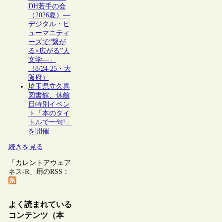
DH若手の会
（2026夏）―
デジタル・ヒ
ューマニティ
ーズで“繋が
る×広がる”人
文学―」
（8/24-25・大
阪府）
埼玉県立久喜
図書館、休館
日特別イベン
ト「本のタイ
トルで一句!」
を開催
続きを見る
「カレントアウェア
ネス-R」用のRSS：
よく読まれている
コンテンツ（本