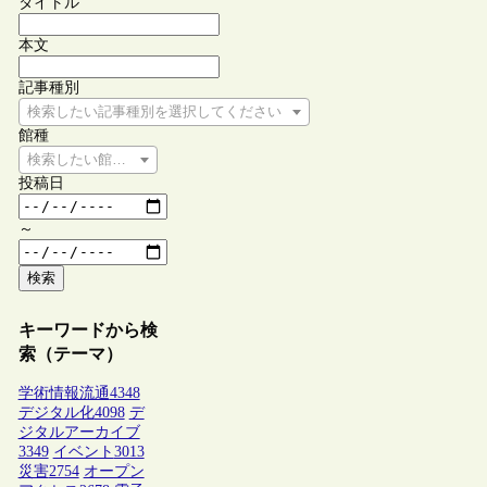
タイトル
本文
記事種別
検索したい記事種別を選択してください
館種
検索したい館種を選択してください
投稿日
～
検索
キーワードから検
索（テーマ）
学術情報流通
4348
デジタル化
4098
デ
ジタルアーカイブ
3349
イベント
3013
災害
2754
オープン