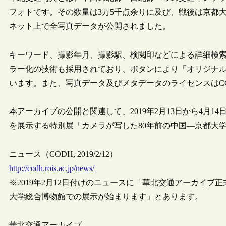
フォトです。その数量は3万5千点余りに及び、戦後は京都
ネット上で全写真データが公開されました。
キーワード、撮影年月、撮影駅、検閲印などによる詳細検
ラー化の技術も採用されており、ボタンにより「オリジナ
います。また、写真データ及びメタデータのライセンスはCC
本アーカイブの公開と関連して、2019年2月13日から4月
を展示する特別展「カメラが写した80年前の中国―京都大
ニュース（CODH, 2019/2/12）
http://codh.rois.ac.jp/news/
※2019年2月12日付けのニュースに「華北交通アーカイブ
大学総合博物館での展示が始まります」とあります。
華北交通アーカイブ