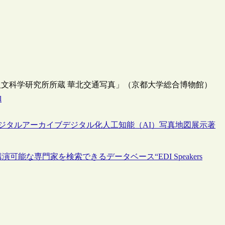
学人文科学研究所所蔵 華北交通写真」（京都大学総合博物館）
l
ジタルアーカイブ
デジタル化
人工知能（AI）
写真
地図
展示
著
能な専門家を検索できるデータベース“EDI Speakers