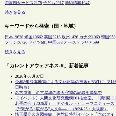
図書館サービス
2178
子ども
2017
学術情報
1947
続きを見る
キーワードから検索（国・地域）
日本
19628
米国
10662
英国
3216
欧州
1426
カナダ
1069
韓国
950
フランス
720
ドイツ
681
中国
638
オーストラリア
599
続きを見る
「カレントアウェアネス-R」新着記事
2026年08月07日
令和8年熊本地震による文化財等の被害が83件に（8月
日時点）
名古屋市、名古屋城の現天守閣の記録を募集中
【イベント】人間文化研究機構DH推進室、「第5回 D
若手の会（2026夏）―デジタル・ヒューマニティーズ
で“繋がる×広がる”人文学―」（8/24-25・大阪府）
埼玉県立久喜図書館、休館日特別イベント「本のタイ