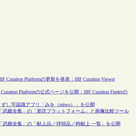
n Platformの更新を発表：IIIF Curation Viewer
n Platformの公式ページを公開：IIIF Curation Finderの
くずし字認識アプリ「みを（miwo）」を公開
、「武鑑全集」の「差読プラットフォーム」と画像比較ツール
「武鑑全集」の「献上品／拝領品／時献上 一覧」を公開