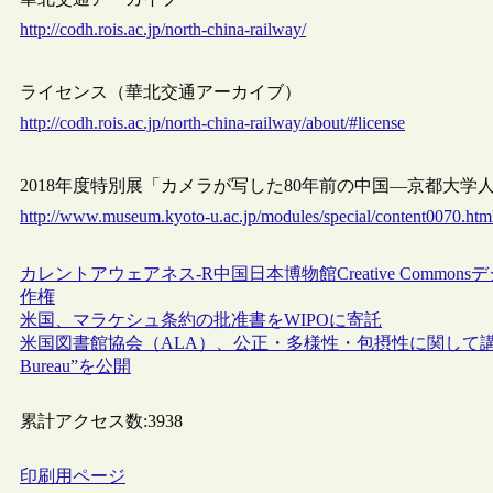
http://codh.rois.ac.jp/north-china-railway/
ライセンス（華北交通アーカイブ）
http://codh.rois.ac.jp/north-china-railway/about/#license
2018年度特別展「カメラが写した80年前の中国―京都大
http://www.museum.kyoto-u.ac.jp/modules/special/content0070.htm
カレントアウェアネス-R
中国
日本
博物館
Creative Commons
デ
作権
米国、マラケシュ条約の批准書をWIPOに寄託
米国図書館協会（ALA）、公正・多様性・包摂性に関して講演可
Bureau”を公開
累計アクセス数:
3938
印刷用ページ