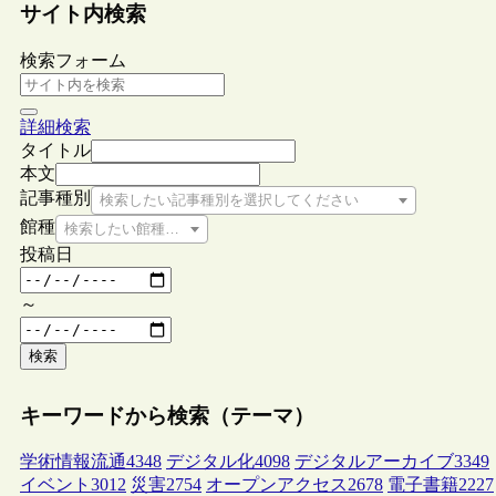
サイト内検索
検索フォーム
詳細検索
タイトル
本文
記事種別
検索したい記事種別を選択してください
館種
検索したい館種を選択してください
投稿日
～
検索
キーワードから検索（テーマ）
学術情報流通
4348
デジタル化
4098
デジタルアーカイブ
3349
イベント
3012
災害
2754
オープンアクセス
2678
電子書籍
2227