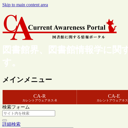
Skip to main content area
図書館界、図書館情報学に関
す。
メインメニュー
CA-R
CA-E
カレントアウェアネス-R
カレントアウェアネス
検索フォーム
詳細検索