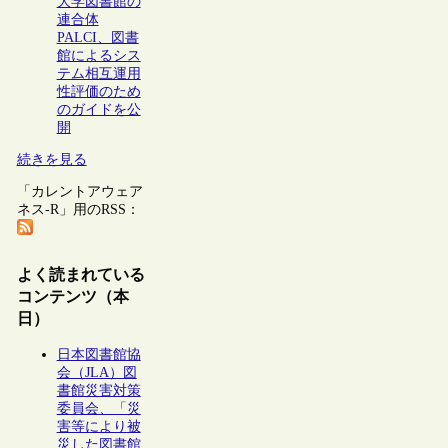
大学図書館の
連合体
PALCI、図書
館によるシス
テム相互運用
性評価のため
のガイドを公
開
続きを見る
「カレントアウェア
ネス-R」用のRSS：
よく読まれている
コンテンツ（本
日）
日本図書館協
会（JLA）図
書館災害対策
委員会、「災
害等により被
災した図書館