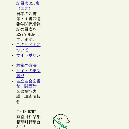
誌目次RSS集
（国内）
日本の図書
館・図書館情
報学関係情報
誌の目次を
RSSで配信し
ています。
このサイトに
ついて
サイトポリシ
ー
検索の方法
サイトの更新
履歴
国立国会図書
館 関西館
図書館協力
課 調査情報
係
〒619-0287
京都府相楽郡
精華町精華台
8-1-3