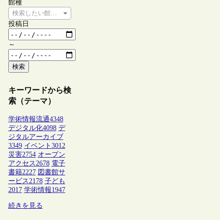
館種
検索したい館種を選択してください
投稿日
～
検索
キーワードから検
索（テーマ）
学術情報流通
4348
デジタル化
4098
デ
ジタルアーカイブ
3349
イベント
3012
災害
2754
オープン
アクセス
2678
電子
書籍
2227
図書館サ
ービス
2178
子ども
2017
学術情報
1947
続きを見る