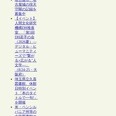
古屋城の現天
守閣の記録を
募集中
【イベント】
人間文化研究
機構DH推進
室、「第5回
DH若手の会
（2026夏）―
デジタル・ヒ
ューマニティ
ーズで“繋が
る×広がる”人
文学―」
（8/24-25・大
阪府）
埼玉県立久喜
図書館、休館
日特別イベン
ト「本のタイ
トルで一句!」
を開催
米・ペンシル
バニア州等の