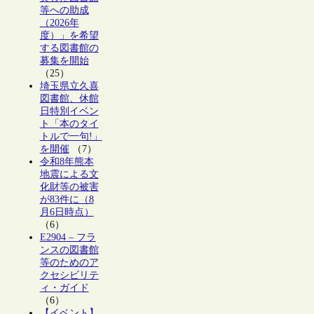
等への助成
（2026年
度）」を希望
する図書館の
募集を開始
（25）
埼玉県立久喜
図書館、休館
日特別イベン
ト「本のタイ
トルで一句!」
を開催
（7）
令和8年熊本
地震による文
化財等の被害
が83件に（8
月6日時点）
（6）
E2904 – フラ
ンスの図書館
等のためのア
クセシビリテ
ィ・ガイド
（6）
【イベント】