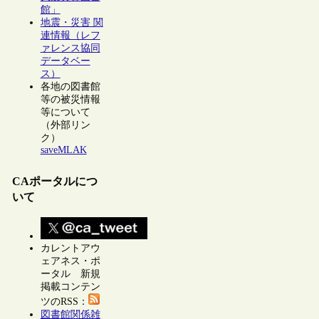
館」
地震・災害 関
連情報（レフ
ァレンス協同
データベー
ス）
各地の図書館
等の被災情報
等について
（外部リン
ク）
saveMLAK
CAポータルにつ
いて
カレントアウ
ェアネス・ポ
ータル 新規
掲載コンテン
ツのRSS：
図書館関係雑