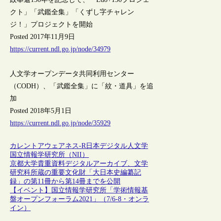
クト」「武鑑全集」「くずし字チャレン
ジ！」プロジェクトを開始
Posted 2017年11月9日
https://current.ndl.go.jp/node/34979
人文学オープンデータ共同利用センター
（CODH）、「武鑑全集」に「紋・道具」を追
加
Posted 2018年5月1日
https://current.ndl.go.jp/node/35929
カレントアウェアネス-R
日本
デジタル人文学
国立情報学研究所（NII）
京都大学貴重資料デジタルアーカイブ、文学
研究科所蔵の重要文化財「大日本史編纂記
録」の第11冊から第14冊までを公開
【イベント】国立情報学研究所「学術情報基
盤オープンフォーラム2021」（7/6-8・オンラ
イン）