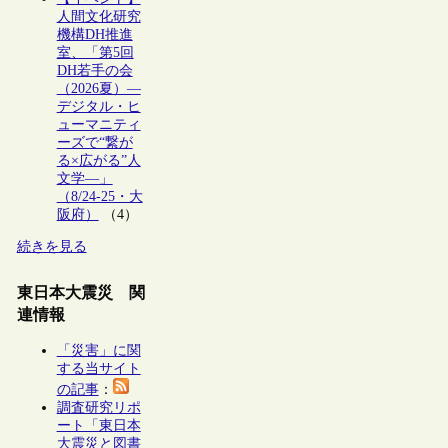
人間文化研究
機構DH推進
室、「第5回
DH若手の会
（2026夏）―
デジタル・ヒ
ューマニティ
ーズで“繋が
る×広がる”人
文学―」
（8/24-25・大
阪府）
（4）
続きを見る
東日本大震災 関
連情報
「災害」に関
する当サイト
の記事
：
調査研究リポ
ート「東日本
大震災と図書