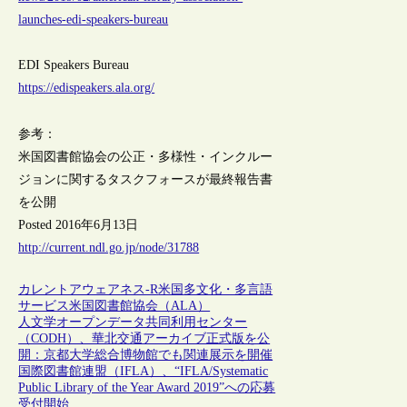
launches-edi-speakers-bureau
EDI Speakers Bureau
https://edispeakers.ala.org/
参考：
米国図書館協会の公正・多様性・インクルー
ジョンに関するタスクフォースが最終報告書
を公開
Posted 2016年6月13日
http://current.ndl.go.jp/node/31788
カレントアウェアネス-R
米国
多文化・多言語
サービス
米国図書館協会（ALA）
人文学オープンデータ共同利用センター
（CODH）、華北交通アーカイブ正式版を公
開：京都大学総合博物館でも関連展示を開催
国際図書館連盟（IFLA）、“IFLA/Systematic
Public Library of the Year Award 2019”への応募
受付開始