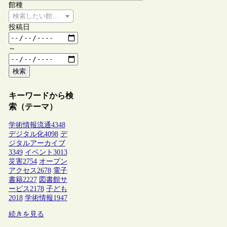
館種
検索したい館種を選択してください
投稿日
～
検索
キーワードから検
索（テーマ）
学術情報流通
4348
デジタル化
4098
デ
ジタルアーカイブ
3349
イベント
3013
災害
2754
オープン
アクセス
2678
電子
書籍
2227
図書館サ
ービス
2178
子ども
2018
学術情報
1947
続きを見る