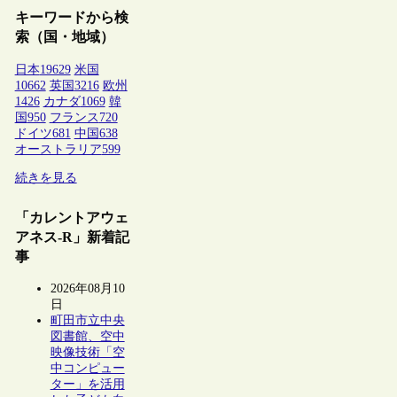
キーワードから検
索（国・地域）
日本
19629
米国
10662
英国
3216
欧州
1426
カナダ
1069
韓
国
950
フランス
720
ドイツ
681
中国
638
オーストラリア
599
続きを見る
「カレントアウェ
アネス-R」新着記
事
2026年08月10
日
町田市立中央
図書館、空中
映像技術「空
中コンピュー
ター」を活用