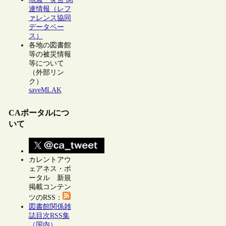
連情報（レフ
ァレンス協同
データベー
ス）
各地の図書館
等の被災情報
等について
（外部リン
ク）
saveMLAK
CAポータルにつ
いて
カレントアウ
ェアネス・ポ
ータル 新規
掲載コンテン
ツのRSS：
図書館関係雑
誌目次RSS集
（国内）