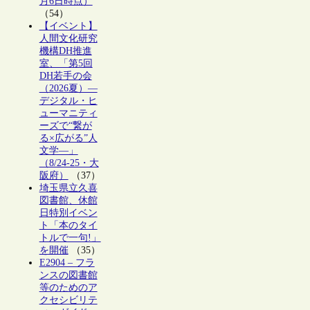
月6日時点）
（54）
【イベント】
人間文化研究
機構DH推進
室、「第5回
DH若手の会
（2026夏）―
デジタル・ヒ
ューマニティ
ーズで“繋が
る×広がる”人
文学―」
（8/24-25・大
阪府）
（37）
埼玉県立久喜
図書館、休館
日特別イベン
ト「本のタイ
トルで一句!」
を開催
（35）
E2904 – フラ
ンスの図書館
等のためのア
クセシビリテ