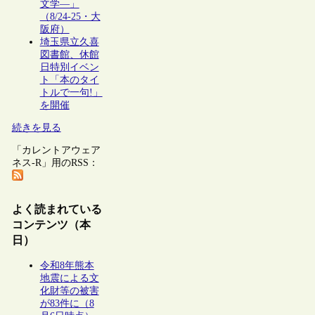
文学―」
（8/24-25・大
阪府）
埼玉県立久喜
図書館、休館
日特別イベン
ト「本のタイ
トルで一句!」
を開催
続きを見る
「カレントアウェア
ネス-R」用のRSS：
よく読まれている
コンテンツ（本
日）
令和8年熊本
地震による文
化財等の被害
が83件に（8