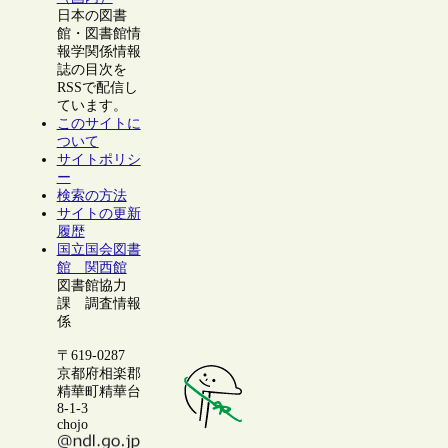
日本の図書
館・図書館情
報学関係情報
誌の目次を
RSSで配信し
ています。
このサイトに
ついて
サイトポリシ
ー
検索の方法
サイトの更新
履歴
国立国会図書
館 関西館
図書館協力
課 調査情報
係
〒619-0287
京都府相楽郡
精華町精華台
8-1-3
chojo