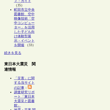
ィ・ガイド
（35）
町田市立中央
図書館、空中
映像技術「空
中コンピュー
ター」を活用
した子ども向
け体験型展
示・イベント
を開催
（33）
続きを見る
東日本大震災 関
連情報
「災害」に関
する当サイト
の記事
：
調査研究リポ
ート「東日本
大震災と図書
館」
地震・災害 関