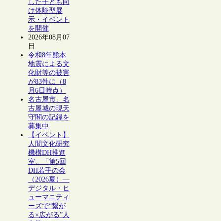
した子ども向
け体験型展
示・イベント
を開催
2026年08月07
日
令和8年熊本
地震による文
化財等の被害
が83件に（8
月6日時点）
名古屋市、名
古屋城の現天
守閣の記録を
募集中
【イベント】
人間文化研究
機構DH推進
室、「第5回
DH若手の会
（2026夏）―
デジタル・ヒ
ューマニティ
ーズで“繋が
る×広がる”人