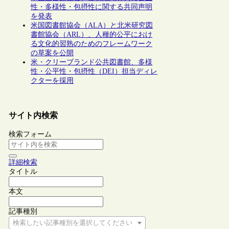
性・多様性・包摂性に関する共同声明
を発表
米国図書館協会（ALA）と北米研究図
書館協会（ARL）、人種的公平におけ
る文化的習熟のためのフレームワーク
の草案を公開
米・クリーブランド公共図書館、多様
性・公平性・包摂性（DEI）担当ディレ
クターを採用
サイト内検索
検索フォーム
詳細検索
タイトル
本文
記事種別
検索したい記事種別を選択してください