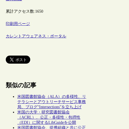
累計アクセス数:
1650
印刷用ページ
カレントアウェアネス・ポータル
類似の記事
米国図書館協会（ALA）の多様性、リ
テラシーとアウトリーチサービス事務
局、ブログ“Intersections”を立ち上げ
米国の大学・研究図書館協会
（ACRL）、公正・多様性・包摂性
（EDI）に関するLibGuideを公開
米国図書館協会、提携組織と共に公正