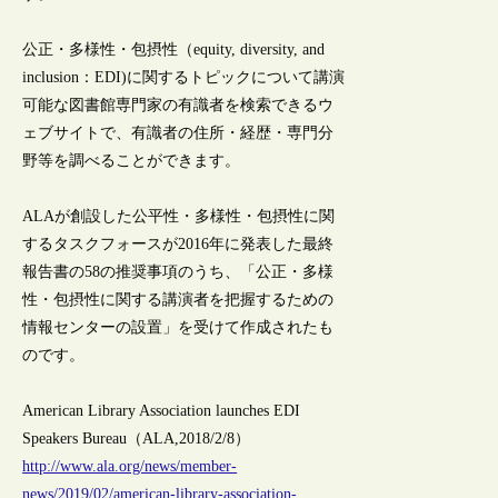
公正・多様性・包摂性（equity, diversity, and
inclusion：EDI)に関するトピックについて講演
可能な図書館専門家の有識者を検索できるウ
ェブサイトで、有識者の住所・経歴・専門分
野等を調べることができます。
ALAが創設した公平性・多様性・包摂性に関
するタスクフォースが2016年に発表した最終
報告書の58の推奨事項のうち、「公正・多様
性・包摂性に関する講演者を把握するための
情報センターの設置」を受けて作成されたも
のです。
American Library Association launches EDI
Speakers Bureau（ALA,2018/2/8）
http://www.ala.org/news/member-
news/2019/02/american-library-association-