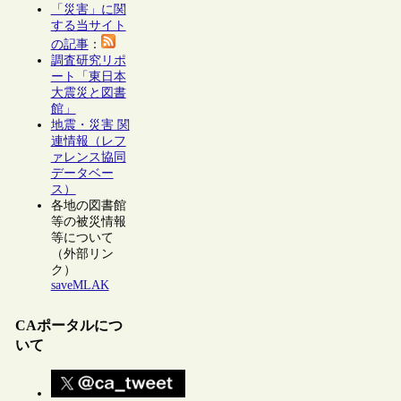
「災害」に関
する当サイト
の記事
：
調査研究リポ
ート「東日本
大震災と図書
館」
地震・災害 関
連情報（レフ
ァレンス協同
データベー
ス）
各地の図書館
等の被災情報
等について
（外部リン
ク）
saveMLAK
CAポータルにつ
いて