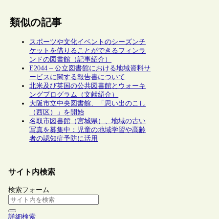
類似の記事
スポーツや文化イベントのシーズンチ
ケットを借りることができるフィンラ
ンドの図書館（記事紹介）
E2044 – 公立図書館における地域資料サ
ービスに関する報告書について
北米及び英国の公共図書館とウォーキ
ングプログラム（文献紹介）
大阪市立中央図書館、「思い出のこし
（西区）」を開始
名取市図書館（宮城県）、地域の古い
写真を募集中：児童の地域学習や高齢
者の認知症予防に活用
サイト内検索
検索フォーム
詳細検索