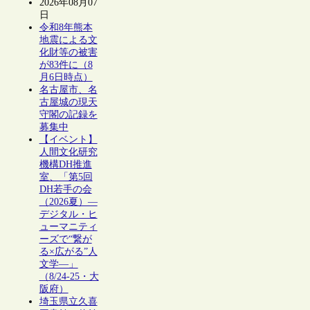
2026年08月07
日
令和8年熊本
地震による文
化財等の被害
が83件に（8
月6日時点）
名古屋市、名
古屋城の現天
守閣の記録を
募集中
【イベント】
人間文化研究
機構DH推進
室、「第5回
DH若手の会
（2026夏）―
デジタル・ヒ
ューマニティ
ーズで“繋が
る×広がる”人
文学―」
（8/24-25・大
阪府）
埼玉県立久喜