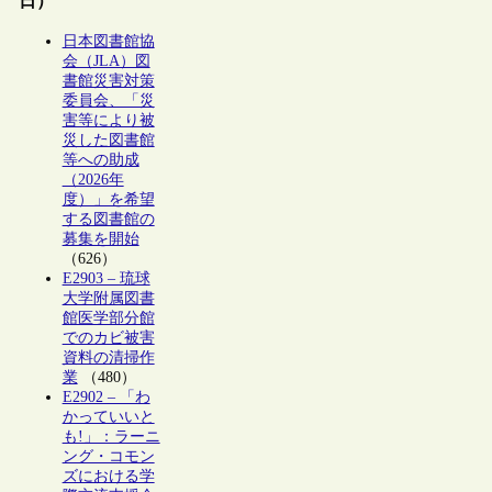
日）
日本図書館協
会（JLA）図
書館災害対策
委員会、「災
害等により被
災した図書館
等への助成
（2026年
度）」を希望
する図書館の
募集を開始
（626）
E2903 – 琉球
大学附属図書
館医学部分館
でのカビ被害
資料の清掃作
業
（480）
E2902 – 「わ
かっていいと
も!」：ラーニ
ング・コモン
ズにおける学