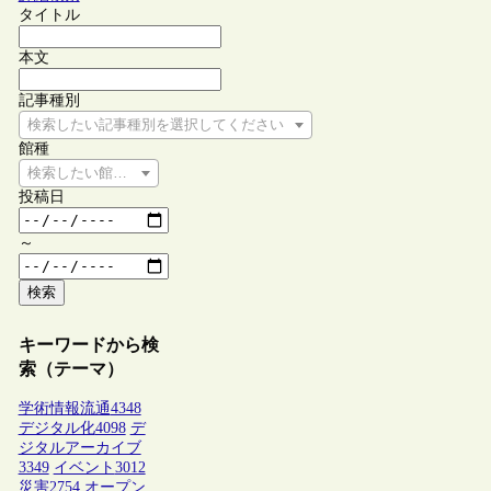
タイトル
本文
記事種別
検索したい記事種別を選択してください
館種
検索したい館種を選択してください
投稿日
～
検索
キーワードから検
索（テーマ）
学術情報流通
4348
デジタル化
4098
デ
ジタルアーカイブ
3349
イベント
3012
災害
2754
オープン