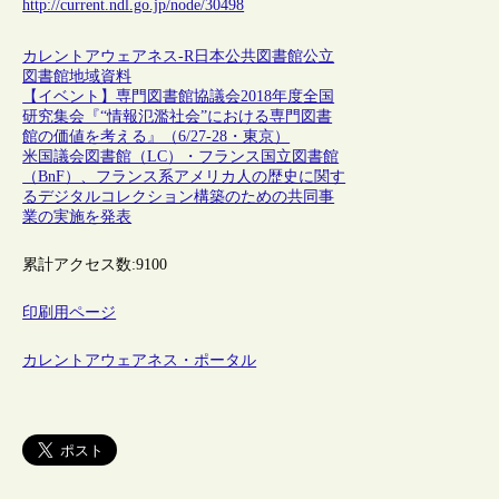
http://current.ndl.go.jp/node/30498
カレントアウェアネス-R
日本
公共図書館
公立
図書館
地域資料
【イベント】専門図書館協議会2018年度全国
研究集会『“情報氾濫社会”における専門図書
館の価値を考える』（6/27-28・東京）
米国議会図書館（LC）・フランス国立図書館
（BnF）、フランス系アメリカ人の歴史に関す
るデジタルコレクション構築のための共同事
業の実施を発表
累計アクセス数:
9100
印刷用ページ
カレントアウェアネス・ポータル