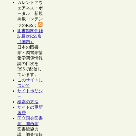
カレントアウ
ェアネス・ポ
ータル 新規
掲載コンテン
ツのRSS：
図書館関係雑
誌目次RSS集
（国内）
日本の図書
館・図書館情
報学関係情報
誌の目次を
RSSで配信し
ています。
このサイトに
ついて
サイトポリシ
ー
検索の方法
サイトの更新
履歴
国立国会図書
館 関西館
図書館協力
課 調査情報