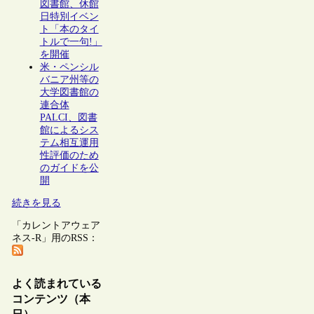
図書館、休館
日特別イベン
ト「本のタイ
トルで一句!」
を開催
米・ペンシル
バニア州等の
大学図書館の
連合体
PALCI、図書
館によるシス
テム相互運用
性評価のため
のガイドを公
開
続きを見る
「カレントアウェア
ネス-R」用のRSS：
よく読まれている
コンテンツ（本