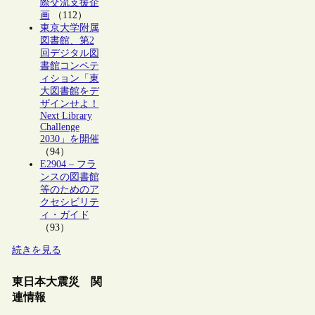
際交流支援企
画
（112）
東京大学附属
図書館、第2
回デジタル図
書館コンペテ
ィション「東
大図書館をデ
ザインせよ！
Next Library
Challenge
2030」を開催
（94）
E2904 – フラ
ンスの図書館
等のためのア
クセシビリテ
ィ・ガイド
（93）
続きを見る
東日本大震災 関
連情報