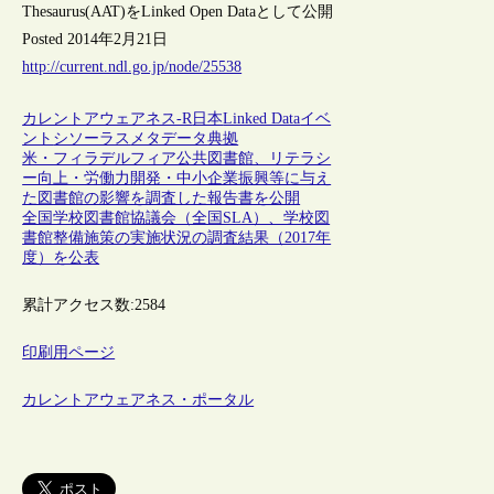
Thesaurus(AAT)をLinked Open Dataとして公開
Posted 2014年2月21日
http://current.ndl.go.jp/node/25538
カレントアウェアネス-R
日本
Linked Data
イベ
ント
シソーラス
メタデータ
典拠
米・フィラデルフィア公共図書館、リテラシ
ー向上・労働力開発・中小企業振興等に与え
た図書館の影響を調査した報告書を公開
全国学校図書館協議会（全国SLA）、学校図
書館整備施策の実施状況の調査結果（2017年
度）を公表
累計アクセス数:
2584
印刷用ページ
カレントアウェアネス・ポータル