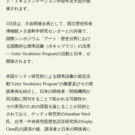
ト・ドキュメンテーション学会年次大会が開
催されます。
1日目は、大会関連企画として、国立歴史民俗
博物館メタ資料学研究センターとの共催で、
国際シンポジウム「アート・歴史分野におけ
る国際的な標準語彙（ボキャブラリ）の活用
— Getty Vocabulary Programの活動と日本」が
開催されます。
米国ゲッティ研究所による標準語彙の策定活
動“Getty Vocabulary Program”の概要及びその実
践事例を紹介し、日本の関係者・関係機関が
同活動に関与することで拓かれる可能性や、
その実現のための課題を論じることが目的と
されており、ゲッティ研究所のJonathan Ward
氏、台湾・中央研究院歴史語言研究所のSophy
Chen氏の講演の後、講演者と日本の関係者に