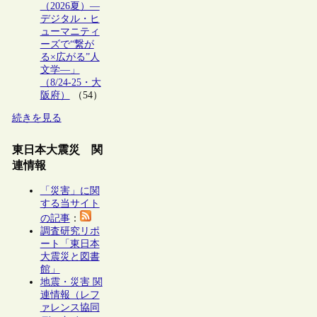
（2026夏）―
デジタル・ヒ
ューマニティ
ーズで“繋が
る×広がる”人
文学―」
（8/24-25・大
阪府）
（54）
続きを見る
東日本大震災 関
連情報
「災害」に関
する当サイト
の記事
：
調査研究リポ
ート「東日本
大震災と図書
館」
地震・災害 関
連情報（レフ
ァレンス協同