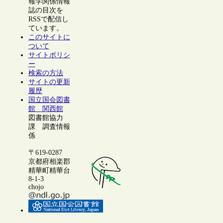
報学関係情報
誌の目次を
RSSで配信し
ています。
このサイトに
ついて
サイトポリシ
ー
検索の方法
サイトの更新
履歴
国立国会図書
館 関西館
図書館協力
課 調査情報
係
〒619-0287
京都府相楽郡
精華町精華台
8-1-3
chojo