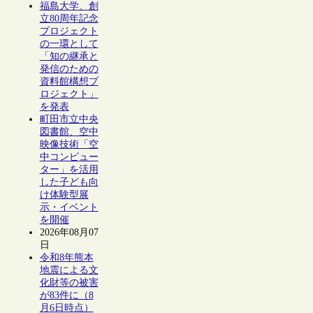
福島大学、創
立80周年記念
プロジェクト
の一環として
「知の継承と
発信のための
資料館構想プ
ロジェクト」
を発表
町田市立中央
図書館、空中
映像技術「空
中コンピュー
ター」を活用
した子ども向
け体験型展
示・イベント
を開催
2026年08月07
日
令和8年熊本
地震による文
化財等の被害
が83件に（8
月6日時点）