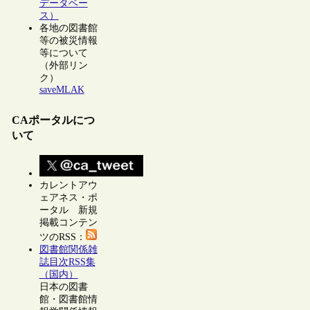
データベー
ス）
各地の図書館
等の被災情報
等について
（外部リン
ク）
saveMLAK
CAポータルにつ
いて
カレントアウ
ェアネス・ポ
ータル 新規
掲載コンテン
ツのRSS：
図書館関係雑
誌目次RSS集
（国内）
日本の図書
館・図書館情