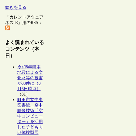
続きを見る
「カレントアウェア
ネス-R」用のRSS：
よく読まれている
コンテンツ（本
日）
令和8年熊本
地震による文
化財等の被害
が83件に（8
月6日時点）
（81）
町田市立中央
図書館、空中
映像技術「空
中コンピュー
ター」を活用
した子ども向
け体験型展