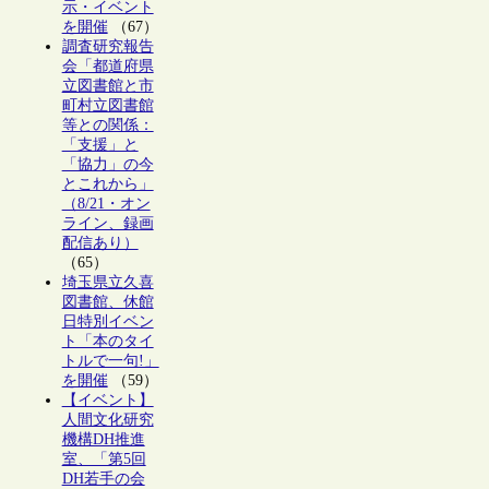
示・イベント
を開催
（67）
調査研究報告
会「都道府県
立図書館と市
町村立図書館
等との関係：
「支援」と
「協力」の今
とこれから」
（8/21・オン
ライン、録画
配信あり）
（65）
埼玉県立久喜
図書館、休館
日特別イベン
ト「本のタイ
トルで一句!」
を開催
（59）
【イベント】
人間文化研究
機構DH推進
室、「第5回
DH若手の会