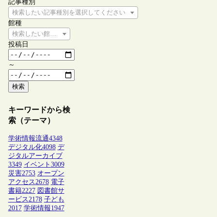
記事種別
検索したい記事種別を選択してください
館種
検索したい館種を選択してください
投稿日
～
検索
キーワードから検
索（テーマ）
学術情報流通
4348
デジタル化
4098
デ
ジタルアーカイブ
3349
イベント
3009
災害
2753
オープン
アクセス
2678
電子
書籍
2227
図書館サ
ービス
2178
子ども
2017
学術情報
1947