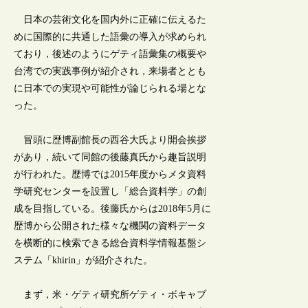
日本の芸術文化を国内外に正確に伝えるた
めに国際的に共通した語彙の導入が求められ
ており，後述のようにゲティ語彙集の概要や
台湾での実践事例が紹介され，来場者ととも
に日本での実現や可能性が論じられる場とな
った。
冒頭に歴博副館長の西谷大氏より開会挨拶
があり，続いて同館の後藤真氏から趣旨説明
が行われた。歴博では2015年度からメタ資料
学研究センターを設置し「総合資料学」の創
成を目指している。後藤氏からは2018年5月に
歴博から公開された様々な機関の資料データ
を横断的に検索できる総合資料学情報基盤シ
ステム「khirin」が紹介された。
まず，米・ゲティ研究所ゲティ・ボキャブ