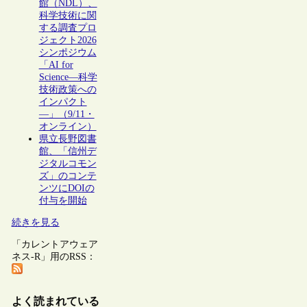
館（NDL）、
科学技術に関
する調査プロ
ジェクト2026
シンポジウム
「AI for
Science―科学
技術政策への
インパクト
―」（9/11・
オンライン）
県立長野図書
館、「信州デ
ジタルコモン
ズ」のコンテ
ンツにDOIの
付与を開始
続きを見る
「カレントアウェア
ネス-R」用のRSS：
よく読まれている