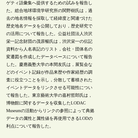
ゲティ語彙集へ提供するための試みを報告し
た。総合地球環境学研究所の関野樹氏は，過
去の地名情報を採取して経緯度と関連づけた
歴史地名データを公開しており，歴史研究で
の活用について報告した。公益社団法人渋沢
栄一記念財団の茂原暢氏は，渋沢栄一の伝記
資料から人名表記のリスト，会社・団体名の
変遷図を作成したデータベースについて報告
した。慶應義塾大学の本間友氏は，展覧会な
どのイベント記録が作品来歴や作家経歴の調
査に役立つことを示し，分散して蓄積された
イベントデータをリンクさせる可能性につい
て報告した。東京藝術大学の嘉村哲郎氏は，
博物館に関するデータを収集したLODAC
Museumの活動からリンクの参照によって典拠
データの属性と属性値を再使用できるLODの
利点について報告した。