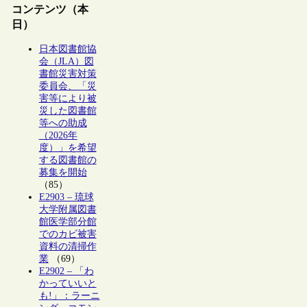
コンテンツ（本
日）
日本図書館協
会（JLA）図
書館災害対策
委員会、「災
害等により被
災した図書館
等への助成
（2026年
度）」を希望
する図書館の
募集を開始
（85）
E2903 – 琉球
大学附属図書
館医学部分館
でのカビ被害
資料の清掃作
業
（69）
E2902 – 「わ
かっていいと
も!」：ラーニ