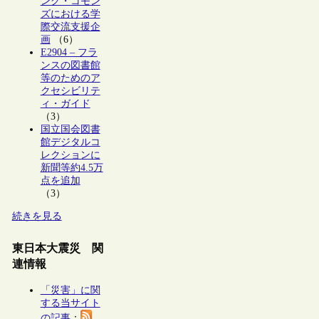
ング・コモン
ズにおける学
際交流支援企
画
（6）
E2904 – フラ
ンスの図書館
等のためのア
クセシビリテ
ィ・ガイド
（3）
国立国会図書
館デジタルコ
レクションに
新聞等約4.5万
点を追加
（3）
続きを見る
東日本大震災 関
連情報
「災害」に関
する当サイト
の記事
：