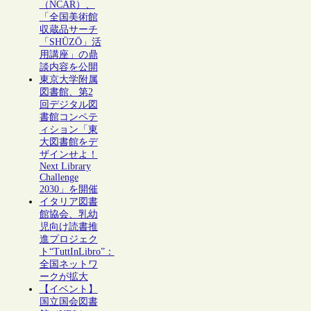
（NCAR）、
「全国美術館
収蔵品サーチ
「SHŪZŌ」活
用講座」の鼎
談内容を公開
東京大学附属
図書館、第2
回デジタル図
書館コンペテ
ィション「東
大図書館をデ
ザインせよ！
Next Library
Challenge
2030」を開催
イタリア図書
館協会、乳幼
児向け読書推
進プロジェク
ト“TuttInLibro”：
全国ネットワ
ークが拡大
【イベント】
国立国会図書