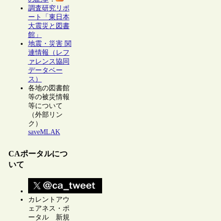
調査研究リポ
ート「東日本
大震災と図書
館」
地震・災害 関
連情報（レフ
ァレンス協同
データベー
ス）
各地の図書館
等の被災情報
等について
（外部リン
ク）
saveMLAK
CAポータルにつ
いて
カレントアウ
ェアネス・ポ
ータル 新規