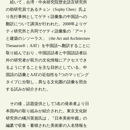
続いて，台湾・中央研究院歴史語言研究所
の助研究員であるチェン（Sophy Chen）氏よ
り先行事例としてゲティ語彙集の中国語への
翻訳について講演が行われた。2008年よりゲ
ティ研究所と共同でゲティ語彙集の「アート
と建築のシソーラス」（the Art and Architecture
Thesaurus®；AAT）を中国語へ翻訳することに
取り組んでおり，中国語話者と中国語話者以
外の研究者が双方の文化情報にアクセスでき
るようにすることを主な目的としている。中
国語の語彙とAATの近似性を7つのマッピング
タイプに分類し，異なる文化圏の語彙を照合
する試みが紹介された。
その後，話題提供として5名の発表者より日
本国内の取り組みが紹介された。東京文化財
研究所の橘川英規氏は，『日本美術年鑑』の
編纂で収集・蓄積された美術家の人名情報を