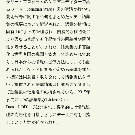
ラリー・プログラムのシニアエディターであ
るワード（Jonathan Ward）氏の講演が行われ
芸術分野に関する語句をまとめたゲティ語彙
集の概要について解説された。語彙の情報は
固有IDによって管理され，階層的な構造化に
より異なる言語でも作品情報の同義性や関係
性を表せることが示された。語彙集の多言語
化は世界各国の機関と協力して進められてお
り，日本からの情報の提供方法についても触
れられた。ゲティ研究所が定める基準を満た
す機関は同意書を取り交わして情報提供を行
い，提供された語彙情報は研究所内で審査し
て語彙集の信用性が維持されている。2015年
までに3つの語彙集がLinked Open
Data（LOD）で公開され，将来的には情報処
理の高速化を目指しさらにデータ共有を目指
していく方針が述べられた。