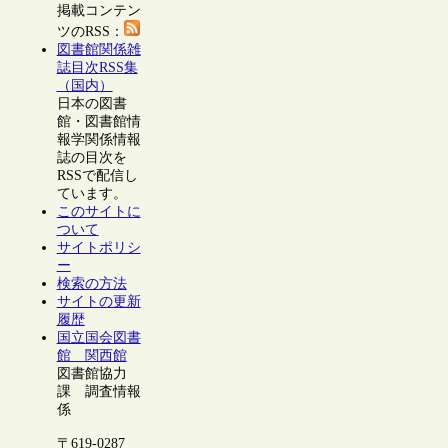
掲載コンテン
ツのRSS：
図書館関係雑
誌目次RSS集
（国内）
日本の図書
館・図書館情
報学関係情報
誌の目次を
RSSで配信し
ています。
このサイトに
ついて
サイトポリシ
ー
検索の方法
サイトの更新
履歴
国立国会図書
館 関西館
図書館協力
課 調査情報
係
〒619-0287