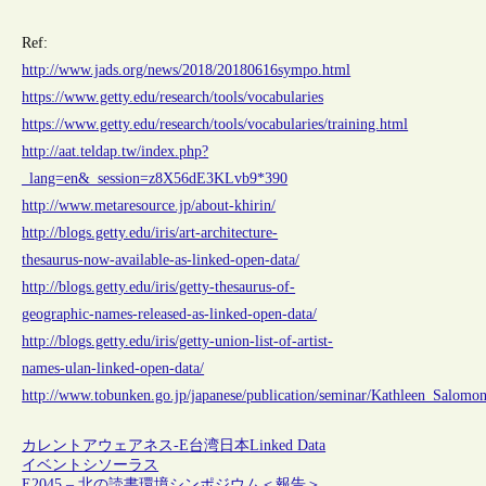
Ref:
http://www.jads.org/news/2018/20180616sympo.html
https://www.getty.edu/research/tools/vocabularies
https://www.getty.edu/research/tools/vocabularies/training.html
http://aat.teldap.tw/index.php?
_lang=en&_session=z8X56dE3KLvb9*390
http://www.metaresource.jp/about-khirin/
http://blogs.getty.edu/iris/art-architecture-
thesaurus-now-available-as-linked-open-data/
http://blogs.getty.edu/iris/getty-thesaurus-of-
geographic-names-released-as-linked-open-data/
http://blogs.getty.edu/iris/getty-union-list-of-artist-
names-ulan-linked-open-data/
http://www.tobunken.go.jp/japanese/publication/seminar/Kathleen_Salom
カレントアウェアネス-E
台湾
日本
Linked Data
イベント
シソーラス
E2045 – 北の読書環境シンポジウム＜報告＞