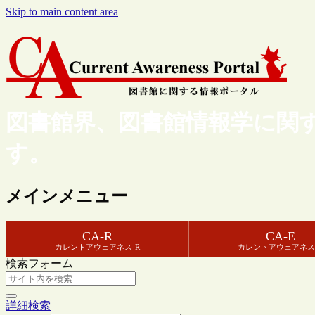
Skip to main content area
図書館界、図書館情報学に関
す。
メインメニュー
CA-R
CA-E
カレントアウェアネス-R
カレントアウェアネス
検索フォーム
詳細検索