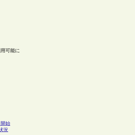
利用可能に
出開始
状況