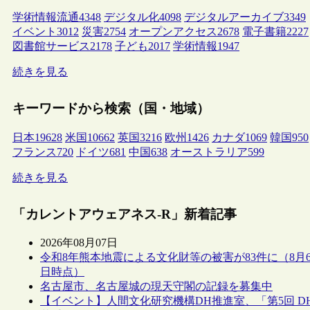
学術情報流通
4348
デジタル化
4098
デジタルアーカイブ
3349
イベント
3012
災害
2754
オープンアクセス
2678
電子書籍
2227
図書館サービス
2178
子ども
2017
学術情報
1947
続きを見る
キーワードから検索（国・地域）
日本
19628
米国
10662
英国
3216
欧州
1426
カナダ
1069
韓国
950
フランス
720
ドイツ
681
中国
638
オーストラリア
599
続きを見る
「カレントアウェアネス-R」新着記事
2026年08月07日
令和8年熊本地震による文化財等の被害が83件に（8月
日時点）
名古屋市、名古屋城の現天守閣の記録を募集中
【イベント】人間文化研究機構DH推進室、「第5回 D