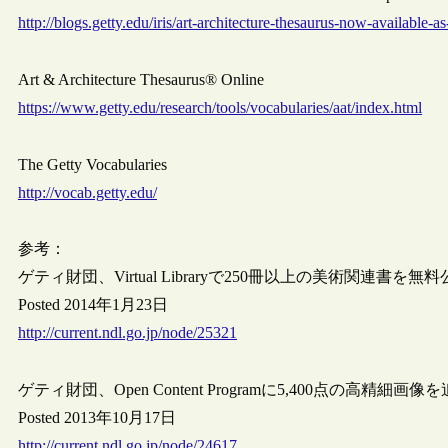
http://blogs.getty.edu/iris/art-architecture-thesaurus-now-available-a
Art & Architecture Thesaurus® Online
https://www.getty.edu/research/tools/vocabularies/aat/index.html
The Getty Vocabularies
http://vocab.getty.edu/
参考：
ゲティ財団、Virtual Libraryで250冊以上の美術関連書を無
Posted 2014年1月23日
http://current.ndl.go.jp/node/25321
ゲティ財団、Open Content Programに5,400点の高精細画像
Posted 2013年10月17日
http://current.ndl.go.jp/node/24617