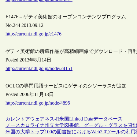
E1476 – ゲティ美術館のオープンコンテンツプログラム
No.244 2013.09.12
http://current.ndl.go.jp/e1476
ゲティ美術館の所蔵作品が高精細画像でダウンロード・再
Posted 2013年8月14日
http://current.ndl.go.jp/node/24151
OCLCの専門用語サービスにゲティのシソーラスが追加
Posted 2006年11月13日
http://current.ndl.go.jp/node/4895
カレントアウェアネス-R
米国
Linked Data
データベース
ノースカロライナ州立大学図書館、グーグル・グラスを貸
米国の大学トップ100の図書館におけるWeb2.0ツールの利用