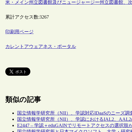
米・メイン州立図書館及びニュージャージー州立図書館、
累計アクセス数:
3267
印刷用ページ
カレントアウェアネス・ポータル
類似の記事
国立情報学研究所（NII）、学認対応IDaaSのニーズ
国立情報学研究所（NII）、学認におけるIAL2、A
E2447 – 学認＋eduGAINでリモートアクセスの選択
国立情報学研究所と日本マイクロソフト、大学・研究