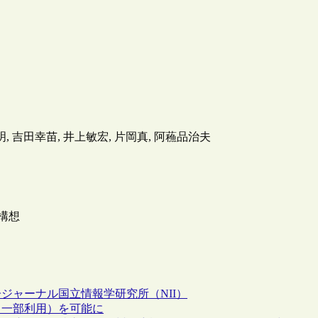
田英明, 吉田幸苗, 井上敏宏, 片岡真, 阿蘓品治夫
盤構想
子ジャーナル
国立情報学研究所（NII）
（一部利用）を可能に