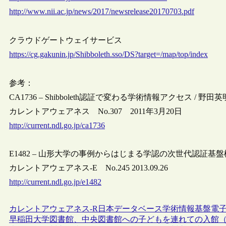
http://www.nii.ac.jp/news/2017/newsrelease20170703.pdf
クラウドゲートウェイサービス
https://cg.gakunin.jp/Shibboleth.sso/DS?target=/map/top/index
参考：
CA1736 – Shibboleth認証で変わる学術情報アクセス / 野
カレントアウェアネス No.307 2011年3月20日
http://current.ndl.go.jp/ca1736
E1482 – 山形大学の事例からはじまる学認の次世代認証基
カレントアウェアネス-E No.245 2013.09.26
http://current.ndl.go.jp/e1482
カレントアウェアネス-R
日本
データベース
学術情報基盤
電
早稲田大学図書館、中央図書館への子どもを連れての入館