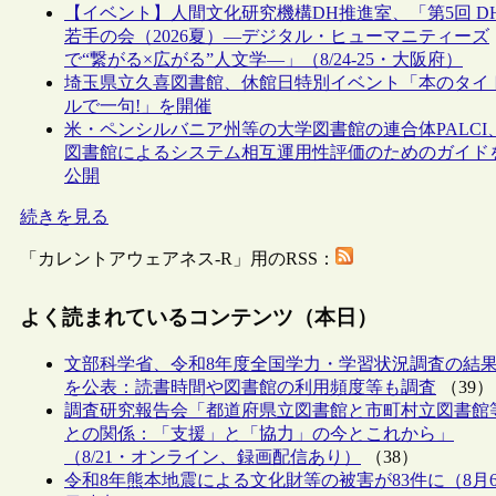
【イベント】人間文化研究機構DH推進室、「第5回 D
若手の会（2026夏）―デジタル・ヒューマニティーズ
で“繋がる×広がる”人文学―」（8/24-25・大阪府）
埼玉県立久喜図書館、休館日特別イベント「本のタイ
ルで一句!」を開催
米・ペンシルバニア州等の大学図書館の連合体PALCI
図書館によるシステム相互運用性評価のためのガイド
公開
続きを見る
「カレントアウェアネス-R」用のRSS：
よく読まれているコンテンツ（本日）
文部科学省、令和8年度全国学力・学習状況調査の結
を公表：読書時間や図書館の利用頻度等も調査
（39）
調査研究報告会「都道府県立図書館と市町村立図書館
との関係：「支援」と「協力」の今とこれから」
（8/21・オンライン、録画配信あり）
（38）
令和8年熊本地震による文化財等の被害が83件に（8月