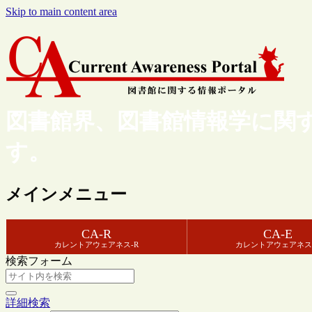
Skip to main content area
図書館界、図書館情報学に関
す。
メインメニュー
CA-R
CA-E
カレントアウェアネス-R
カレントアウェアネス
検索フォーム
詳細検索