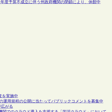
次年度予算不成立に伴う州政府機関の閉鎖により、休館中
調査を実施中
AL2の運用規程の公開に当たってパブリックコメントを募集中
肢が広がる
機関でのクラウド導入を支援する「学認クラウド」において