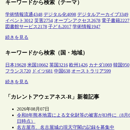
キーワードから検索（テーマ）
学術情報流通
4348
デジタル化
4098
デジタルアーカイブ
3349
イベント
3012
災害
2754
オープンアクセス
2678
電子書籍
2227
図書館サービス
2178
子ども
2017
学術情報
1947
続きを見る
キーワードから検索（国・地域）
日本
19628
米国
10662
英国
3216
欧州
1426
カナダ
1069
韓国
950
フランス
720
ドイツ
681
中国
638
オーストラリア
599
続きを見る
「カレントアウェアネス-R」新着記事
2026年08月07日
令和8年熊本地震による文化財等の被害が83件に（8月
日時点）
名古屋市、名古屋城の現天守閣の記録を募集中