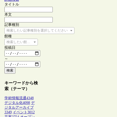
タイトル
本文
記事種別
検索したい記事種別を選択してください
館種
検索したい館種を選択してください
投稿日
～
検索
キーワードから検
索（テーマ）
学術情報流通
4348
デジタル化
4098
デ
ジタルアーカイブ
3349
イベント
3012
災害
2754
オープン