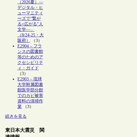
（2026夏）―
デジタル・ヒ
ューマニティ
ーズで“繋が
る×広がる”人
文学―」
（8/24-25・大
阪府）
（3）
E2904 – フラ
ンスの図書館
等のためのア
クセシビリテ
ィ・ガイド
（3）
E2903 – 琉球
大学附属図書
館医学部分館
でのカビ被害
資料の清掃作
業
（3）
続きを見る
東日本大震災 関
連情報