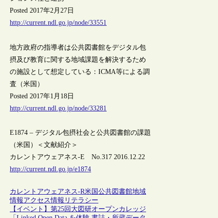
Posted 2017年2月27日
http://current.ndl.go.jp/node/33551
地方政府の指導者は公共図書館をデジタル包
摂及び教育に関する地域課題を解決するため
の施設として想定している：ICMA等による調
査（米国）
Posted 2017年1月18日
http://current.ndl.go.jp/node/33281
E1874 – デジタル包摂社会と公共図書館の課題
（米国）＜文献紹介＞
カレントアウェアネス-E No.317 2016.12.22
http://current.ndl.go.jp/e1874
カレントアウェアネス-R
米国
公共図書館
地域
情報アクセス
情報リテラシー
【イベント】第25回大図研オープンカレッジ
「Linked Open Data を体験 書誌・所蔵データ