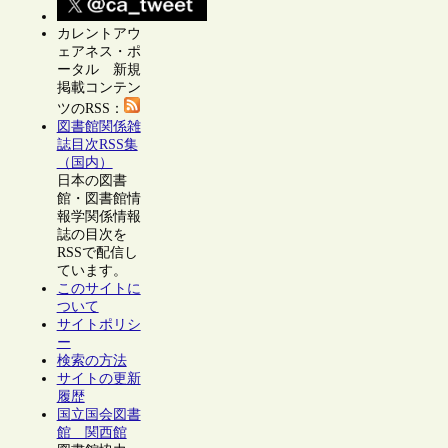
カレントアウ
ェアネス・ポ
ータル 新規
掲載コンテン
ツのRSS：
図書館関係雑
誌目次RSS集
（国内）
日本の図書
館・図書館情
報学関係情報
誌の目次を
RSSで配信し
ています。
このサイトに
ついて
サイトポリシ
ー
検索の方法
サイトの更新
履歴
国立国会図書
館 関西館