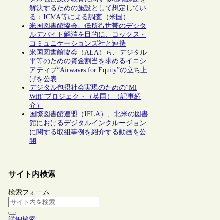
解決するための施設として想定してい
る：ICMA等による調査（米国）
米国図書館協会、低所得世帯のデジタ
ルデバイト解消を目的に、コックス・
コミュニケーションズ社と連携
米国図書館協会（ALA）ら、デジタル
平等のための資金割当を求めるイニシ
アティブ“Airwaves for Equity”の立ち上
げを公表
デジタル包摂社会実現のための“Mi
Wifi”プロジェクト（英国）（記事紹
介）
国際図書館連盟（IFLA）、北米の図書
館におけるデジタルインクルージョン
に関する取組事例を紹介する動画を公
開
サイト内検索
検索フォーム
詳細検索