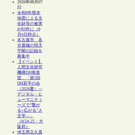
2026年08月07
日
令和8年熊本
地震による文
化財等の被害
が83件に（8
月6日時点）
名古屋市、名
古屋城の現天
守閣の記録を
募集中
【イベント】
人間文化研究
機構DH推進
室、「第5回
DH若手の会
（2026夏）―
デジタル・ヒ
ューマニティ
ーズで“繋が
る×広がる”人
文学―」
（8/24-25・大
阪府）
埼玉県立久喜