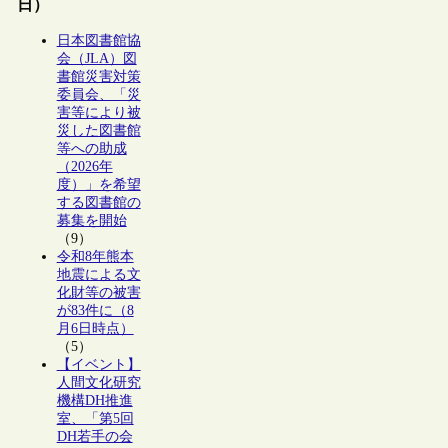
日）
日本図書館協
会（JLA）図
書館災害対策
委員会、「災
害等により被
災した図書館
等への助成
（2026年
度）」を希望
する図書館の
募集を開始
（9）
令和8年熊本
地震による文
化財等の被害
が83件に（8
月6日時点）
（5）
【イベント】
人間文化研究
機構DH推進
室、「第5回
DH若手の会