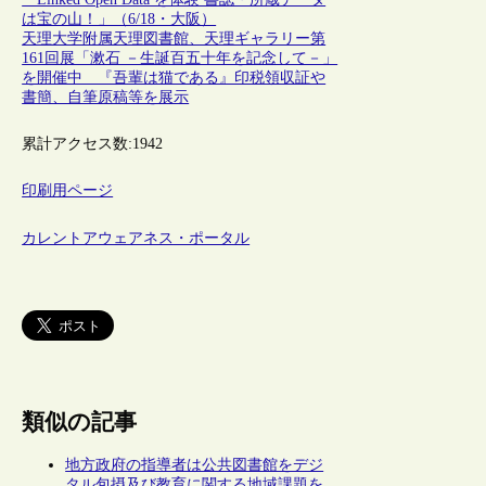
は宝の山！」（6/18・大阪）
天理大学附属天理図書館、天理ギャラリー第
161回展「漱石 －生誕百五十年を記念して－」
を開催中 『吾輩は猫である』印税領収証や
書簡、自筆原稿等を展示
累計アクセス数:
1942
印刷用ページ
カレントアウェアネス・ポータル
類似の記事
地方政府の指導者は公共図書館をデジ
タル包摂及び教育に関する地域課題を