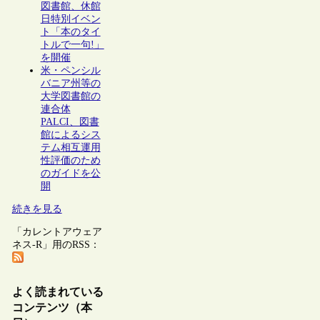
図書館、休館
日特別イベン
ト「本のタイ
トルで一句!」
を開催
米・ペンシル
バニア州等の
大学図書館の
連合体
PALCI、図書
館によるシス
テム相互運用
性評価のため
のガイドを公
開
続きを見る
「カレントアウェア
ネス-R」用のRSS：
よく読まれている
コンテンツ（本