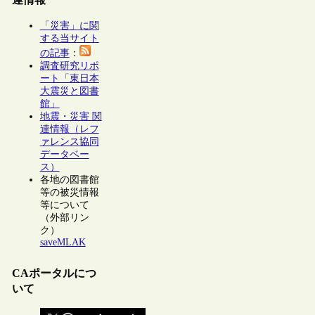
「災害」に関
する当サイト
の記事
：
調査研究リポ
ート「東日本
大震災と図書
館」
地震・災害 関
連情報（レフ
ァレンス協同
データベー
ス）
各地の図書館
等の被災情報
等について
（外部リン
ク）
saveMLAK
CAポータルにつ
いて