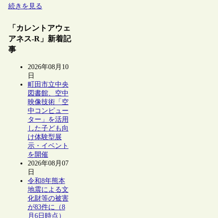
続きを見る
「カレントアウェ
アネス-R」新着記
事
2026年08月10
日
町田市立中央
図書館、空中
映像技術「空
中コンピュー
ター」を活用
した子ども向
け体験型展
示・イベント
を開催
2026年08月07
日
令和8年熊本
地震による文
化財等の被害
が83件に（8
月6日時点）