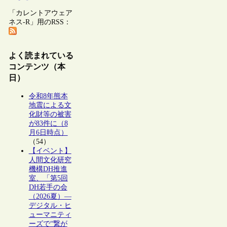
「カレントアウェア
ネス-R」用のRSS：
よく読まれている
コンテンツ（本
日）
令和8年熊本
地震による文
化財等の被害
が83件に（8
月6日時点）
（54）
【イベント】
人間文化研究
機構DH推進
室、「第5回
DH若手の会
（2026夏）―
デジタル・ヒ
ューマニティ
ーズで“繋が