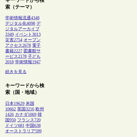
キーワードから検
索（テーマ）
学術情報流通
4348
デジタル化
4098
デ
ジタルアーカイブ
3349
イベント
3013
災害
2754
オープン
アクセス
2678
電子
書籍
2227
図書館サ
ービス
2178
子ども
2018
学術情報
1947
続きを見る
キーワードから検
索（国・地域）
日本
19629
米国
10662
英国
3216
欧州
1426
カナダ
1069
韓
国
950
フランス
720
ドイツ
681
中国
638
オーストラリア
599