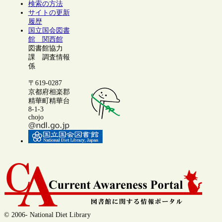
検索の方法
サイトの更新
履歴
国立国会図書
館 関西館
図書館協力
課 調査情報
係
〒619-0287
京都府相楽郡
精華町精華台
8-1-3
chojo
© 2006- National Diet Library