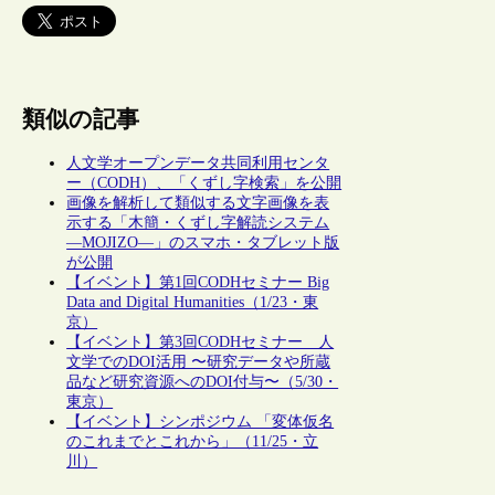
類似の記事
人文学オープンデータ共同利用センタ
ー（CODH）、「くずし字検索」を公開
画像を解析して類似する文字画像を表
示する「木簡・くずし字解読システム
―MOJIZO―」のスマホ・タブレット版
が公開
【イベント】第1回CODHセミナー Big
Data and Digital Humanities（1/23・東
京）
【イベント】第3回CODHセミナー 人
文学でのDOI活用 〜研究データや所蔵
品など研究資源へのDOI付与〜（5/30・
東京）
【イベント】シンポジウム 「変体仮名
のこれまでとこれから」（11/25・立
川）