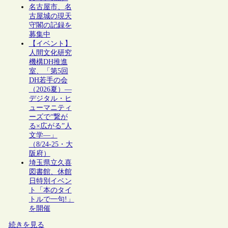
名古屋市、名
古屋城の現天
守閣の記録を
募集中
【イベント】
人間文化研究
機構DH推進
室、「第5回
DH若手の会
（2026夏）―
デジタル・ヒ
ューマニティ
ーズで“繋が
る×広がる”人
文学―」
（8/24-25・大
阪府）
埼玉県立久喜
図書館、休館
日特別イベン
ト「本のタイ
トルで一句!」
を開催
続きを見る