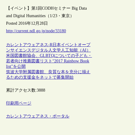
【イベント】第1回CODHセミナー Big Data
and Digital Humanities（1/23・東京）
Posted 2016年12月28日
http://current.ndl.go.jp/node/33180
カレントアウェアネス-R
日本
イベント
オープ
ンサイエンス
デジタル人文学
人工知能（AI）
米国図書館協会、GLBTQについての子ども・
若者向け推薦図書リスト“2017 Rainbow Book
list”を公開
筑波大学附属図書館、良質な本を充分に揃え
るための支援金をネットで募集開始
累計アクセス数:
3888
印刷用ページ
カレントアウェアネス・ポータル