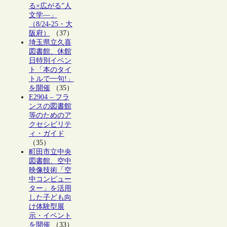
る×広がる”人
文学―」
（8/24-25・大
阪府）
（37）
埼玉県立久喜
図書館、休館
日特別イベン
ト「本のタイ
トルで一句!」
を開催
（35）
E2904 – フラ
ンスの図書館
等のためのア
クセシビリテ
ィ・ガイド
（35）
町田市立中央
図書館、空中
映像技術「空
中コンピュー
ター」を活用
した子ども向
け体験型展
示・イベント
を開催
（33）