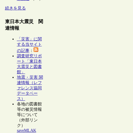
続きを見る
東日本大震災 関
連情報
「災害」に関
する当サイト
の記事
：
調査研究リポ
ート「東日本
大震災と図書
館」
地震・災害 関
連情報（レフ
ァレンス協同
データベー
ス）
各地の図書館
等の被災情報
等について
（外部リン
ク）
saveMLAK