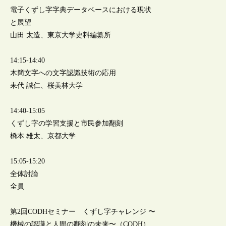
電子くずし字字典データベースにおける現状
と展望
山田 太造、東京大学史料編纂所
14:15-14:40
木簡文字への文字認識技術の応用
耒代 誠仁、桜美林大学
14:40-15:05
くずし字の学習支援と市民参加翻刻
橋本 雄太、京都大学
15:05-15:20
全体討論
全員
第2回CODHセミナー くずし字チャレンジ 〜
機械の認識と人間の翻刻の未来〜（CODH）