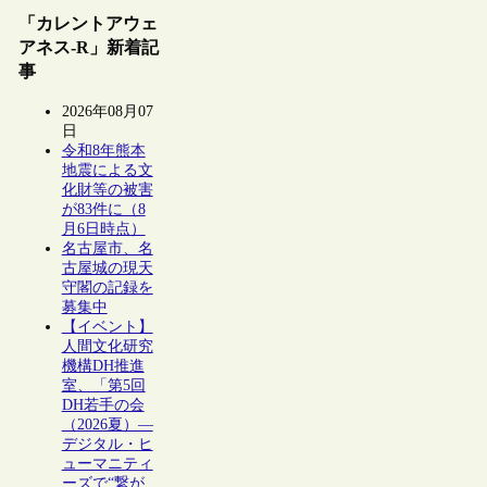
「カレントアウェ
アネス-R」新着記
事
2026年08月07
日
令和8年熊本
地震による文
化財等の被害
が83件に（8
月6日時点）
名古屋市、名
古屋城の現天
守閣の記録を
募集中
【イベント】
人間文化研究
機構DH推進
室、「第5回
DH若手の会
（2026夏）―
デジタル・ヒ
ューマニティ
ーズで“繋が