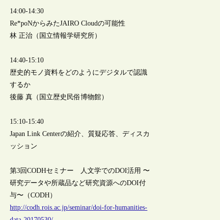
14:00-14:30
Re*poNからみたJAIRO Cloudの可能性
林 正治（国立情報学研究所）
14:40-15:10
歴史的モノ資料をどのようにデジタルで認識
するか
後藤 真（国立歴史民俗博物館）
15:10-15:40
Japan Link Centerの紹介、質疑応答、ディスカ
ッション
第3回CODHセミナー 人文学でのDOI活用 〜
研究データや所蔵品など研究資源へのDOI付
与〜（CODH）
http://codh.rois.ac.jp/seminar/doi-for-humanities-
data-20170530/