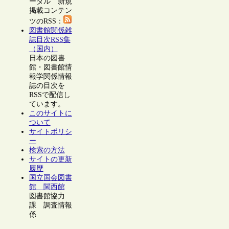
ータル 新規
掲載コンテン
ツのRSS：
図書館関係雑
誌目次RSS集
（国内）
日本の図書
館・図書館情
報学関係情報
誌の目次を
RSSで配信し
ています。
このサイトに
ついて
サイトポリシ
ー
検索の方法
サイトの更新
履歴
国立国会図書
館 関西館
図書館協力
課 調査情報
係