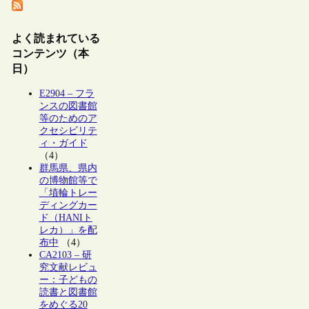
よく読まれている
コンテンツ（本
日）
E2904 – フラ
ンスの図書館
等のためのア
クセシビリテ
ィ・ガイド
（4）
群馬県、県内
の博物館等で
「埴輪トレー
ディングカー
ド（HANIト
レカ）」を配
布中
（4）
CA2103 – 研
究文献レビュ
ー：子どもの
読書と図書館
をめぐる20