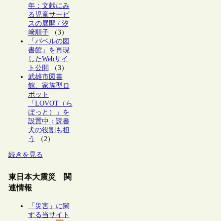
年：文献にみ
る児童サービ
スの展開 / 汐
﨑順子
（3）
「バベルの図
書館」を再現
したWebサイ
ト公開
（3）
武雄市図書
館、家族型ロ
ボット
「LOVOT（ら
ぼっと）」を
設置中：読書
犬の役割も担
う
（2）
続きを見る
東日本大震災 関
連情報
「災害」に関
する当サイト