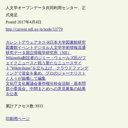
人文学オープンデータ共同利用センター、正
式発足
Posted 2017年4月4日
http://current.ndl.go.jp/node/33779
カレントアウェアネス-R
日本
大学図書館
研究
図書館
イベント
デジタル人文学
学術情報流通
研究データ
国立情報学研究所（NII）
Wikipedia創設者のジミー・ウェールズ氏がフ
ェイクニュースと戦う新たなニュースサイ
ト”Wikitribune”を立ち上げ クラウドファンデ
ィングで資金を集め、プロのジャーナリスト
と人々が協働して編集
文化庁文化審議会著作権分科会法制・基本問
題小委員会、中間まとめへの意見募集の結果
を公表
累計アクセス数:
3933
印刷用ページ