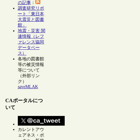
の記事
：
調査研究リポ
ート「東日本
大震災と図書
館」
地震・災害 関
連情報（レフ
ァレンス協同
データベー
ス）
各地の図書館
等の被災情報
等について
（外部リン
ク）
saveMLAK
CAポータルにつ
いて
カレントアウ
ェアネス・ポ