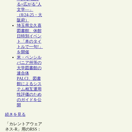
る×広がる”人
文学―」
（8/24-25・大
阪府）
埼玉県立久喜
図書館、休館
日特別イベン
ト「本のタイ
トルで一句!」
を開催
米・ペンシル
バニア州等の
大学図書館の
連合体
PALCI、図書
館によるシス
テム相互運用
性評価のため
のガイドを公
開
続きを見る
「カレントアウェア
ネス-R」用のRSS：