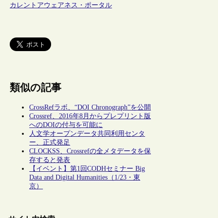
カレントアウェアネス・ポータル
類似の記事
CrossRefラボ、“DOI Chronograph”を公開
Crossref、2016年8月からプレプリント版
へのDOIの付与を可能に
人文学オープンデータ共同利用センタ
ー、正式発足
CLOCKSS、Crossrefの全メタデータを保
存すると発表
【イベント】第1回CODHセミナー Big
Data and Digital Humanities（1/23・東
京）