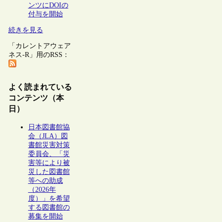
ンツにDOIの
付与を開始
続きを見る
「カレントアウェア
ネス-R」用のRSS：
よく読まれている
コンテンツ（本
日）
日本図書館協
会（JLA）図
書館災害対策
委員会、「災
害等により被
災した図書館
等への助成
（2026年
度）」を希望
する図書館の
募集を開始