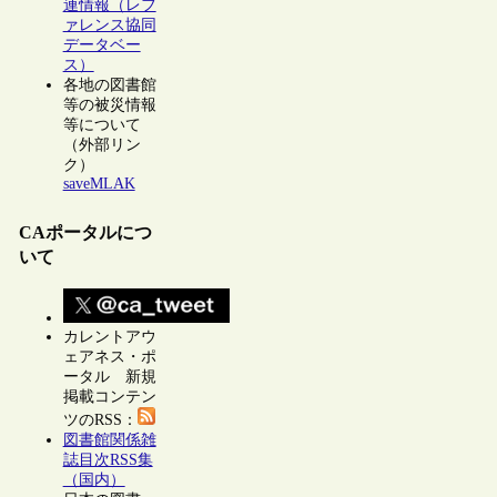
連情報（レフ
ァレンス協同
データベー
ス）
各地の図書館
等の被災情報
等について
（外部リン
ク）
saveMLAK
CAポータルにつ
いて
カレントアウ
ェアネス・ポ
ータル 新規
掲載コンテン
ツのRSS：
図書館関係雑
誌目次RSS集
（国内）