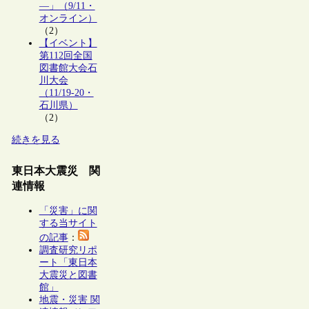
―」（9/11・
オンライン）
（2）
【イベント】
第112回全国
図書館大会石
川大会
（11/19-20・
石川県）
（2）
続きを見る
東日本大震災 関
連情報
「災害」に関
する当サイト
の記事
：
調査研究リポ
ート「東日本
大震災と図書
館」
地震・災害 関