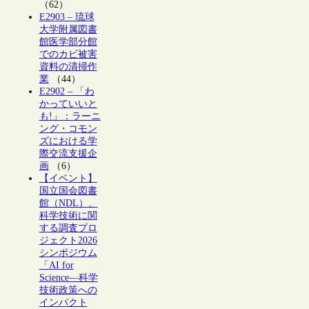
（62）
E2903 – 琉球
大学附属図書
館医学部分館
でのカビ被害
資料の清掃作
業
（44）
E2902 – 「わ
かっていいと
も!」：ラーニ
ング・コモン
ズにおける学
際交流支援企
画
（6）
【イベント】
国立国会図書
館（NDL）、
科学技術に関
する調査プロ
ジェクト2026
シンポジウム
「AI for
Science―科学
技術政策への
インパクト