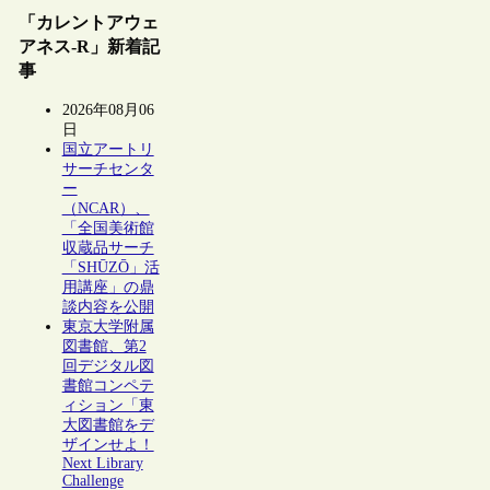
「カレントアウェ
アネス-R」新着記
事
2026年08月06
日
国立アートリ
サーチセンタ
ー
（NCAR）、
「全国美術館
収蔵品サーチ
「SHŪZŌ」活
用講座」の鼎
談内容を公開
東京大学附属
図書館、第2
回デジタル図
書館コンペテ
ィション「東
大図書館をデ
ザインせよ！
Next Library
Challenge