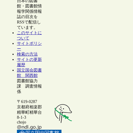
日本の図書
館・図書館情
報学関係情報
誌の目次を
RSSで配信し
ています。
このサイトに
ついて
サイトポリシ
ー
検索の方法
サイトの更新
履歴
国立国会図書
館 関西館
図書館協力
課 調査情報
係
〒619-0287
京都府相楽郡
精華町精華台
8-1-3
chojo