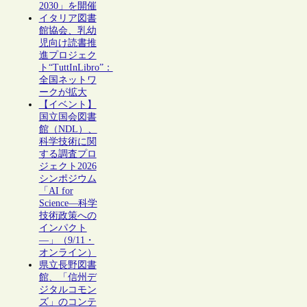
2030」を開催
イタリア図書
館協会、乳幼
児向け読書推
進プロジェク
ト“TuttInLibro”：
全国ネットワ
ークが拡大
【イベント】
国立国会図書
館（NDL）、
科学技術に関
する調査プロ
ジェクト2026
シンポジウム
「AI for
Science―科学
技術政策への
インパクト
―」（9/11・
オンライン）
県立長野図書
館、「信州デ
ジタルコモン
ズ」のコンテ