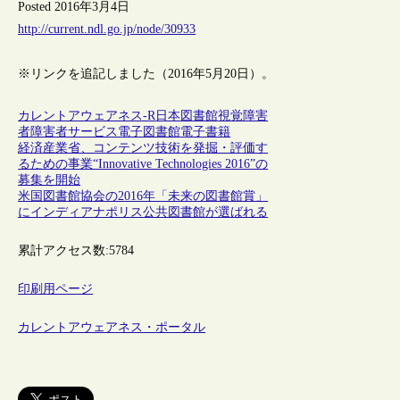
Posted 2016年3月4日
http://current.ndl.go.jp/node/30933
※リンクを追記しました（2016年5月20日）。
カレントアウェアネス-R
日本
図書館
視覚障害
者
障害者サービス
電子図書館
電子書籍
経済産業省、コンテンツ技術を発掘・評価す
るための事業“Innovative Technologies 2016”の
募集を開始
米国図書館協会の2016年「未来の図書館賞」
にインディアナポリス公共図書館が選ばれる
累計アクセス数:
5784
印刷用ページ
カレントアウェアネス・ポータル