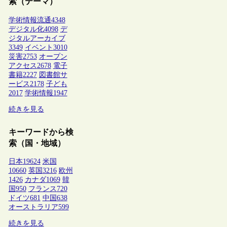
索（テーマ）
学術情報流通
4348
デジタル化
4098
デ
ジタルアーカイブ
3349
イベント
3010
災害
2753
オープン
アクセス
2678
電子
書籍
2227
図書館サ
ービス
2178
子ども
2017
学術情報
1947
続きを見る
キーワードから検
索（国・地域）
日本
19624
米国
10660
英国
3216
欧州
1426
カナダ
1069
韓
国
950
フランス
720
ドイツ
681
中国
638
オーストラリア
599
続きを見る