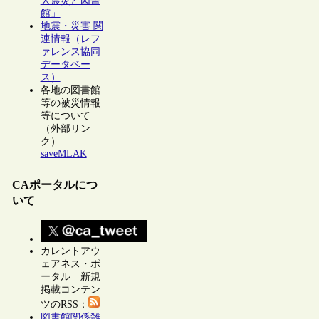
大震災と図書
館」
地震・災害 関
連情報（レフ
ァレンス協同
データベー
ス）
各地の図書館
等の被災情報
等について
（外部リン
ク）
saveMLAK
CAポータルにつ
いて
カレントアウ
ェアネス・ポ
ータル 新規
掲載コンテン
ツのRSS：
図書館関係雑