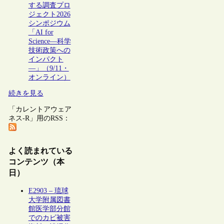
する調査プロ
ジェクト2026
シンポジウム
「AI for
Science―科学
技術政策への
インパクト
―」（9/11・
オンライン）
続きを見る
「カレントアウェア
ネス-R」用のRSS：
よく読まれている
コンテンツ（本
日）
E2903 – 琉球
大学附属図書
館医学部分館
でのカビ被害