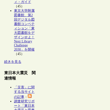
ィ・ガイド
（45）
東京大学附属
図書館、第2
回デジタル図
書館コンペテ
ィション「東
大図書館をデ
ザインせよ！
Next Library
Challenge
2030」を開催
（45）
続きを見る
東日本大震災 関
連情報
「災害」に関
する当サイト
の記事
：
調査研究リポ
ート「東日本