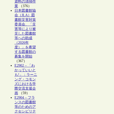
資料の清掃作
業
（376）
日本図書館協
会（JLA）図
書館災害対策
委員会、「災
害等により被
災した図書館
等への助成
（2026年
度）」を希望
する図書館の
募集を開始
（367）
E2902 – 「わ
かっていいと
も!」：ラーニ
ング・コモン
ズにおける学
際交流支援企
画
（59）
E2904 – フラ
ンスの図書館
等のためのア
クセシビリテ