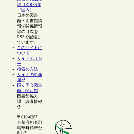
誌目次RSS集
（国内）
日本の図書
館・図書館情
報学関係情報
誌の目次を
RSSで配信し
ています。
このサイトに
ついて
サイトポリシ
ー
検索の方法
サイトの更新
履歴
国立国会図書
館 関西館
図書館協力
課 調査情報
係
〒619-0287
京都府相楽郡
精華町精華台
8-1-3