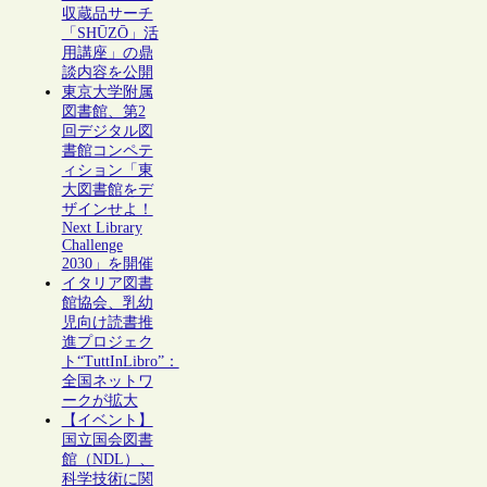
収蔵品サーチ
「SHŪZŌ」活
用講座」の鼎
談内容を公開
東京大学附属
図書館、第2
回デジタル図
書館コンペテ
ィション「東
大図書館をデ
ザインせよ！
Next Library
Challenge
2030」を開催
イタリア図書
館協会、乳幼
児向け読書推
進プロジェク
ト“TuttInLibro”：
全国ネットワ
ークが拡大
【イベント】
国立国会図書
館（NDL）、
科学技術に関