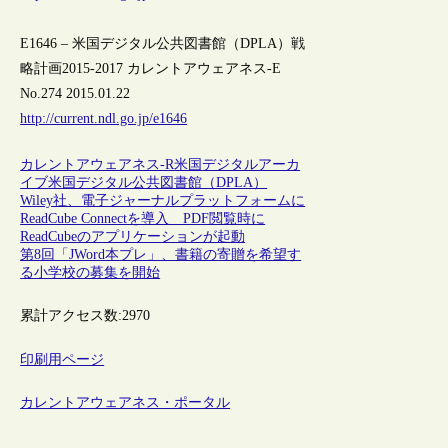
E1646 – 米国デジタル公共図書館（DPLA）戦
略計画2015-2017 カレントアウェアネス-E
No.274 2015.01.22
http://current.ndl.go.jp/e1646
カレントアウェアネス-R
米国
デジタルアーカ
イブ
米国デジタル公共図書館（DPLA）
Wiley社、電子ジャーナルプラットフォームに
ReadCube Connectを導入 PDF閲覧時に
ReadCubeのアプリケーションが起動
第8回「JWord本プレ」、書籍の寄贈を希望す
る小学校の募集を開始
累計アクセス数:
2970
印刷用ページ
カレントアウェアネス・ポータル