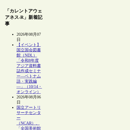
「カレントアウェ
アネス-R」新着記
事
2026年08月07
日
【イベント】
国立国会図書
館（NDL）
「令和8年度
アジア資料書
誌作成セミナ
ー―ベトナム
語・実践編
―」（10/14・
オンライン）
2026年08月06
日
国立アートリ
サーチセンタ
ー
（NCAR）、
「全国美術館