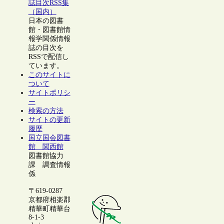
誌目次RSS集
（国内）
日本の図書
館・図書館情
報学関係情報
誌の目次を
RSSで配信し
ています。
このサイトに
ついて
サイトポリシ
ー
検索の方法
サイトの更新
履歴
国立国会図書
館 関西館
図書館協力
課 調査情報
係
〒619-0287
京都府相楽郡
精華町精華台
8-1-3