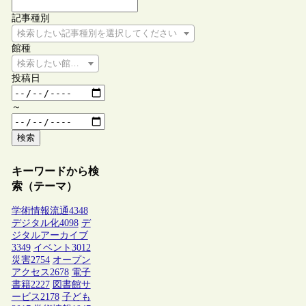
記事種別
検索したい記事種別を選択してください
館種
検索したい館種を選択してください
投稿日
～
検索
キーワードから検
索（テーマ）
学術情報流通
4348
デジタル化
4098
デ
ジタルアーカイブ
3349
イベント
3012
災害
2754
オープン
アクセス
2678
電子
書籍
2227
図書館サ
ービス
2178
子ども