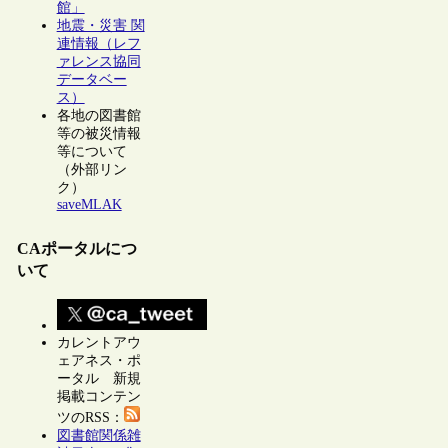
館」
地震・災害 関
連情報（レフ
ァレンス協同
データベー
ス）
各地の図書館
等の被災情報
等について
（外部リン
ク）
saveMLAK
CAポータルにつ
いて
カレントアウ
ェアネス・ポ
ータル 新規
掲載コンテン
ツのRSS：
図書館関係雑