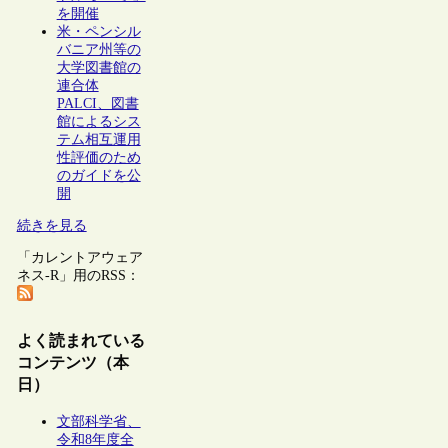
を開催
米・ペンシル
バニア州等の
大学図書館の
連合体
PALCI、図書
館によるシス
テム相互運用
性評価のため
のガイドを公
開
続きを見る
「カレントアウェア
ネス-R」用のRSS：
よく読まれている
コンテンツ（本
日）
文部科学省、
令和8年度全