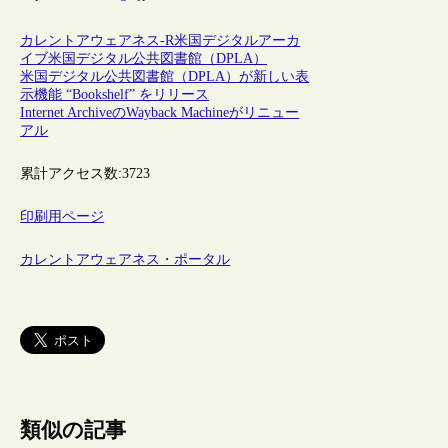
カレントアウェアネス-R
米国
デジタルアーカ
イブ
米国デジタル公共図書館（DPLA）
米国デジタル公共図書館（DPLA）が新しい表
示機能 “Bookshelf” をリリース
Internet ArchiveのWayback Machineがリニュー
アル
累計アクセス数:
3723
印刷用ページ
カレントアウェアネス・ポータル
類似の記事