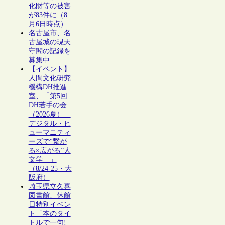
化財等の被害
が83件に（8
月6日時点）
名古屋市、名
古屋城の現天
守閣の記録を
募集中
【イベント】
人間文化研究
機構DH推進
室、「第5回
DH若手の会
（2026夏）―
デジタル・ヒ
ューマニティ
ーズで“繋が
る×広がる”人
文学―」
（8/24-25・大
阪府）
埼玉県立久喜
図書館、休館
日特別イベン
ト「本のタイ
トルで一句!」