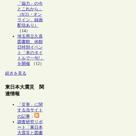
「協力」の今
とこれから」
（8/21・オン
ライン、録画
配信あり）
（14）
埼玉県立久喜
図書館、休館
日特別イベン
ト「本のタイ
トルで一句!」
を開催
（12）
続きを見る
東日本大震災 関
連情報
「災害」に関
する当サイト
の記事
：
調査研究リポ
ート「東日本
大震災と図書