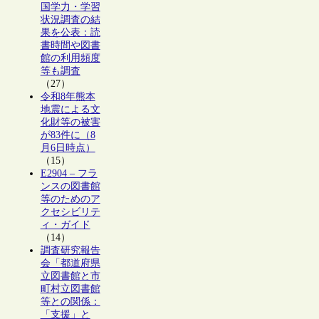
国学力・学習
状況調査の結
果を公表：読
書時間や図書
館の利用頻度
等も調査
（27）
令和8年熊本
地震による文
化財等の被害
が83件に（8
月6日時点）
（15）
E2904 – フラ
ンスの図書館
等のためのア
クセシビリテ
ィ・ガイド
（14）
調査研究報告
会「都道府県
立図書館と市
町村立図書館
等との関係：
「支援」と