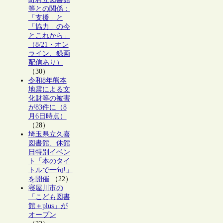
等との関係：
「支援」と
「協力」の今
とこれから」
（8/21・オン
ライン、録画
配信あり）
（30）
令和8年熊本
地震による文
化財等の被害
が83件に（8
月6日時点）
（28）
埼玉県立久喜
図書館、休館
日特別イベン
ト「本のタイ
トルで一句!」
を開催
（22）
寝屋川市の
「こども図書
館＋plus」が
オープン