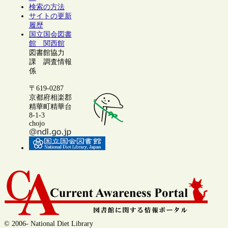
検索の方法
サイトの更新
履歴
国立国会図書
館 関西館
図書館協力
課 調査情報
係
〒619-0287
京都府相楽郡
精華町精華台
8-1-3
chojo
© 2006- National Diet Library