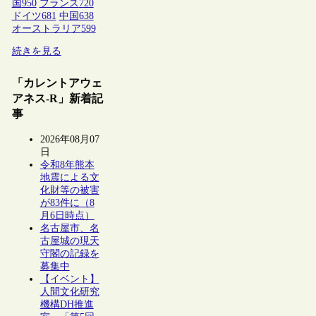
国
950
フランス
720
ドイツ
681
中国
638
オーストラリア
599
続きを見る
「カレントアウェ
アネス-R」新着記
事
2026年08月07
日
令和8年熊本
地震による文
化財等の被害
が83件に（8
月6日時点）
名古屋市、名
古屋城の現天
守閣の記録を
募集中
【イベント】
人間文化研究
機構DH推進