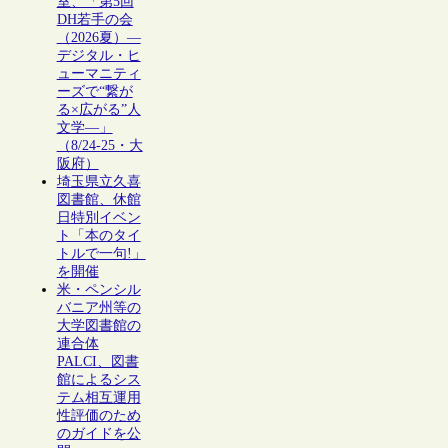
室、「第5回
DH若手の会
（2026夏）―
デジタル・ヒ
ューマニティ
ーズで“繋が
る×広がる”人
文学―」
（8/24-25・大
阪府）
埼玉県立久喜
図書館、休館
日特別イベン
ト「本のタイ
トルで一句!」
を開催
米・ペンシル
バニア州等の
大学図書館の
連合体
PALCI、図書
館によるシス
テム相互運用
性評価のため
のガイドを公