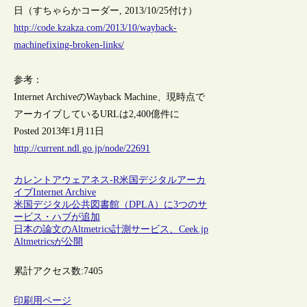
日（すちゃらかコーダー, 2013/10/25付け）
http://code.kzakza.com/2013/10/wayback-
machinefixing-broken-links/
参考：
Internet ArchiveのWayback Machine、現時点で
アーカイブしているURLは2,400億件に
Posted 2013年1月11日
http://current.ndl.go.jp/node/22691
カレントアウェアネス-R
米国
デジタルアーカ
イブ
Internet Archive
米国デジタル公共図書館（DPLA）に3つのサ
ービス・ハブが追加
日本の論文のAltmetrics計測サービス、Ceek.jp
Altmetricsが公開
累計アクセス数:
7405
印刷用ページ