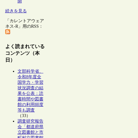
開
続きを見る
「カレントアウェア
ネス-R」用のRSS：
よく読まれている
コンテンツ（本
日）
文部科学省、
令和8年度全
国学力・学習
状況調査の結
果を公表：読
書時間や図書
館の利用頻度
等も調査
（33）
調査研究報告
会「都道府県
立図書館と市
町村立図書館