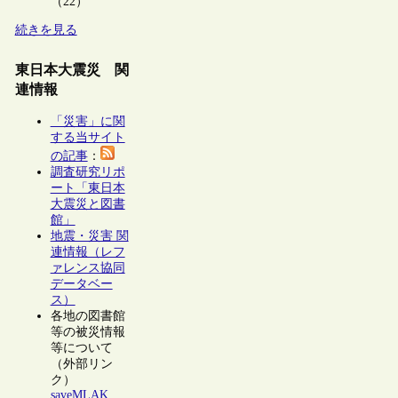
（22）
続きを見る
東日本大震災 関
連情報
「災害」に関
する当サイト
の記事
：
調査研究リポ
ート「東日本
大震災と図書
館」
地震・災害 関
連情報（レフ
ァレンス協同
データベー
ス）
各地の図書館
等の被災情報
等について
（外部リン
ク）
saveMLAK