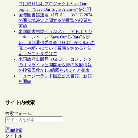
ブに取り組むプロジェクトSave Our
Signs、“Save Our Signs Archive”を公開
国際図書館連盟（IFLA）、WLIC 2024
の開催地決定に関する諮問型の投票を
実施
米国図書館協会（ALA）、アドボカシ
ーキャンペーン“Save Our E-Rate”を開
始：連邦通信委員会（FCC）がE-Rateの
廃止や縮小について審議を進めると決
定したことを受けて
米国政府出版局（GPO）、コンテンツ
のオンライン公開開始以降の政府情報
の検索回数が150億回を超えたと発表
ニュージーランド国立公文書館、新館
を開館
サイト内検索
検索フォーム
詳細検索
タイトル