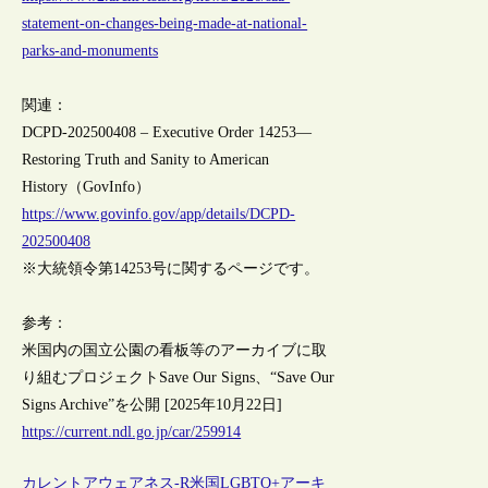
statement-on-changes-being-made-at-national-
parks-and-monuments
関連：
DCPD-202500408 – Executive Order 14253—
Restoring Truth and Sanity to American
History（GovInfo）
https://www.govinfo.gov/app/details/DCPD-
202500408
※大統領令第14253号に関するページです。
参考：
米国内の国立公園の看板等のアーカイブに取
り組むプロジェクトSave Our Signs、“Save Our
Signs Archive”を公開 [2025年10月22日]
https://current.ndl.go.jp/car/259914
カレントアウェアネス-R
米国
LGBTQ+
アーキ