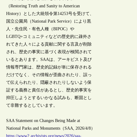
（Restoring Truth and Sanity to American
History）とした大統領令第14253号を受けて、
国立公園局（National Park Service）により黒
人・先住民・有色人種（BIPOC）や
LGBTQ+コミュニティなどの歴史的に疎外さ
れてきた人々による貢献に関する言及が削除
され、歴史の事実に基づく表現が検閲されて
いるとあります。SAAは、アーキビスト及び
情報専門家は、歴史的記録が単に保存される
だけでなく、その情報が歪曲されたり、誤っ
て伝えられたり、隠蔽されたりしないよう保
証する義務と責任があるとし、歴史的事実を
抑圧しようとするいかなる試みも、断固とし
て非難するとしています。
SAA Statement on Changes Being Made at
National Parks and Monuments（SAA, 2026/4/8）
https://www2.archivists.org/news/2026/saa-