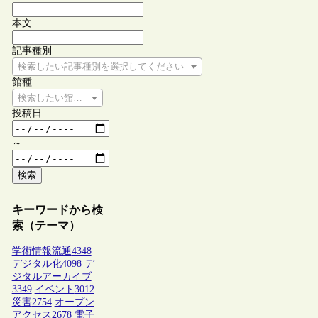
本文
記事種別
検索したい記事種別を選択してください
館種
検索したい館種を選択してください
投稿日
～
検索
キーワードから検
索（テーマ）
学術情報流通
4348
デジタル化
4098
デ
ジタルアーカイブ
3349
イベント
3012
災害
2754
オープン
アクセス
2678
電子