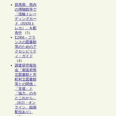
群馬県、県内
の博物館等で
「埴輪トレー
ディングカー
ド（HANIト
レカ）」を配
布中
（5）
E2904 – フラ
ンスの図書館
等のためのア
クセシビリテ
ィ・ガイド
（4）
調査研究報告
会「都道府県
立図書館と市
町村立図書館
等との関係：
「支援」と
「協力」の今
とこれから」
（8/21・オン
ライン、録画
配信あり）