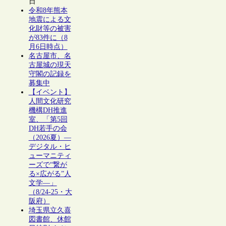
日
令和8年熊本
地震による文
化財等の被害
が83件に（8
月6日時点）
名古屋市、名
古屋城の現天
守閣の記録を
募集中
【イベント】
人間文化研究
機構DH推進
室、「第5回
DH若手の会
（2026夏）―
デジタル・ヒ
ューマニティ
ーズで“繋が
る×広がる”人
文学―」
（8/24-25・大
阪府）
埼玉県立久喜
図書館、休館