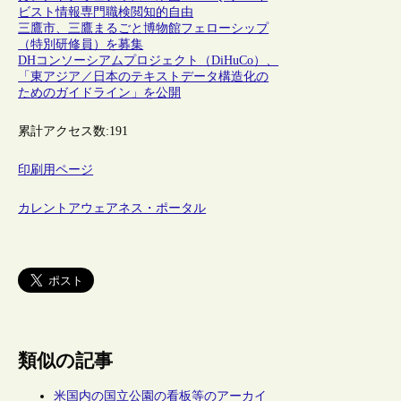
ビスト
情報専門職
検閲
知的自由
三鷹市、三鷹まるごと博物館フェローシップ
（特別研修員）を募集
DHコンソーシアムプロジェクト（DiHuCo）、
「東アジア／日本のテキストデータ構造化の
ためのガイドライン」を公開
累計アクセス数:
191
印刷用ページ
カレントアウェアネス・ポータル
類似の記事
米国内の国立公園の看板等のアーカイ