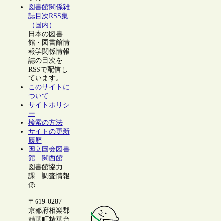
図書館関係雑
誌目次RSS集
（国内）
日本の図書
館・図書館情
報学関係情報
誌の目次を
RSSで配信し
ています。
このサイトに
ついて
サイトポリシ
ー
検索の方法
サイトの更新
履歴
国立国会図書
館 関西館
図書館協力
課 調査情報
係
〒619-0287
京都府相楽郡
精華町精華台