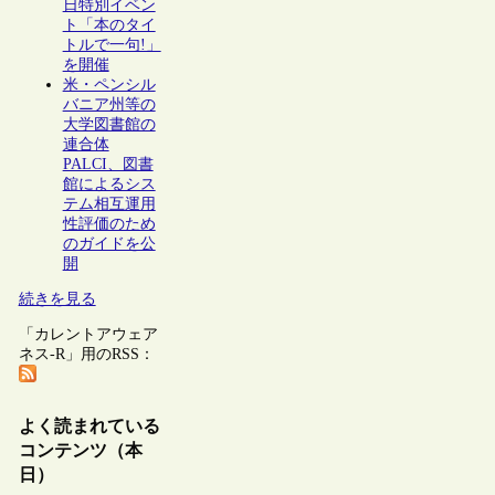
日特別イベン
ト「本のタイ
トルで一句!」
を開催
米・ペンシル
バニア州等の
大学図書館の
連合体
PALCI、図書
館によるシス
テム相互運用
性評価のため
のガイドを公
開
続きを見る
「カレントアウェア
ネス-R」用のRSS：
よく読まれている
コンテンツ（本
日）