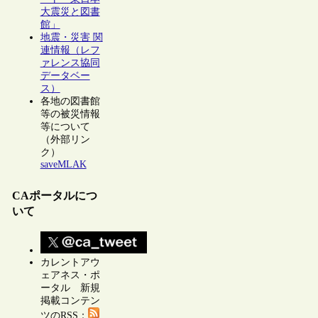
大震災と図書
館」
地震・災害 関
連情報（レフ
ァレンス協同
データベー
ス）
各地の図書館
等の被災情報
等について
（外部リン
ク）
saveMLAK
CAポータルにつ
いて
カレントアウ
ェアネス・ポ
ータル 新規
掲載コンテン
ツのRSS：