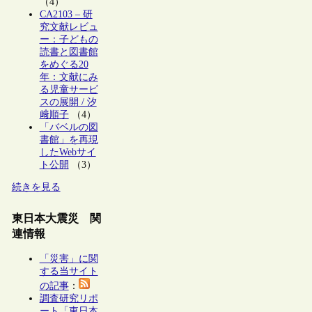
（4）
CA2103 – 研
究文献レビュ
ー：子どもの
読書と図書館
をめぐる20
年：文献にみ
る児童サービ
スの展開 / 汐
﨑順子
（4）
「バベルの図
書館」を再現
したWebサイ
ト公開
（3）
続きを見る
東日本大震災 関
連情報
「災害」に関
する当サイト
の記事
：
調査研究リポ
ート「東日本