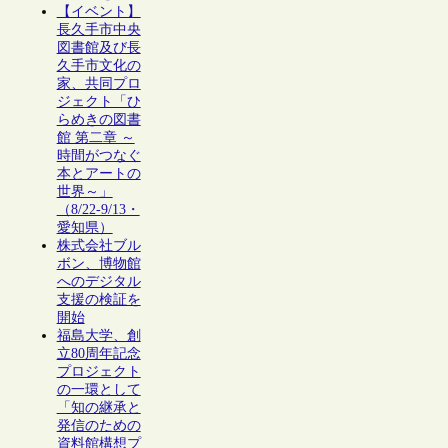
【イベント】
長久手市中央
図書館及び長
久手市文化の
家、共同プロ
ジェクト「ひ
らめきの図書
館 第二章 ～
時間がつなぐ
本とアートの
世界～」
（8/22-9/13・
愛知県）
株式会社ブル
ボン、博物館
へのデジタル
支援の検証を
開始
福島大学、創
立80周年記念
プロジェクト
の一環として
「知の継承と
発信のための
資料館構想プ