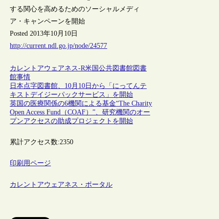
する関心を高めるためのソーシャルメディ
ア・キャンペーンを開始
Posted 2013年10月10日
http://current.ndl.go.jp/node/24577
カレントアウェアネス-R
米国
公共図書館
図書
館事情
日本点字図書館、10月10日から「にってんテ
キストデイジーパックサービス」を開始
英国の医療関係の6機関による基金“The Charity
Open Access Fund（COAF）”、研究機関のオー
プンアクセスの助成プロジェクトを開始
累計アクセス数:
2350
印刷用ページ
カレントアウェアネス・ポータル