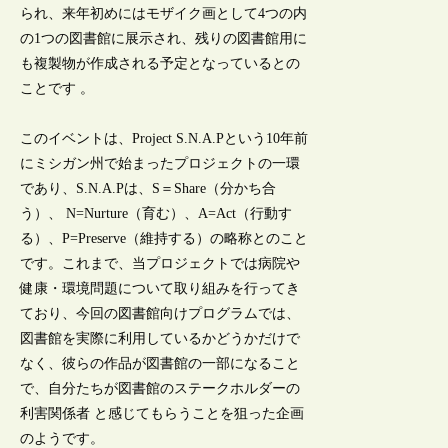
られ、来年初めにはモザイク画として4つの内
の1つの図書館に展示され、残りの図書館用に
も複製物が作成される予定となっているとの
ことです 。
このイベントは、Project S.N.A.Pという10年前
にミシガン州で始まったプロジェクトの一環
であり、S.N.A.Pは、S＝Share（分かち合
う）、 N=Nurture（育む）、A=Act（行動す
る）、P=Preserve（維持する）の略称とのこと
です。これまで、当プロジェクトでは病院や
健康・環境問題について取り組みを行ってき
ており、今回の図書館向けプログラムでは、
図書館を実際に利用しているかどうかだけで
なく、彼らの作品が図書館の一部になること
で、自分たちが図書館のステークホルダーの
利害関係者 と感じてもらうことを狙った企画
のようです。