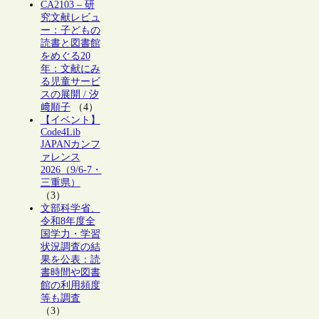
CA2103 – 研
究文献レビュ
ー：子どもの
読書と図書館
をめぐる20
年：文献にみ
る児童サービ
スの展開 / 汐
﨑順子
（4）
【イベント】
Code4Lib
JAPANカンフ
ァレンス
2026（9/6-7・
三重県）
（3）
文部科学省、
令和8年度全
国学力・学習
状況調査の結
果を公表：読
書時間や図書
館の利用頻度
等も調査
（3）