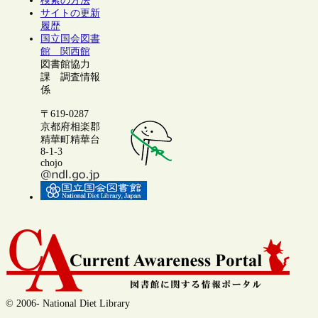
検索の方法
サイトの更新
履歴
国立国会図書
館 関西館
図書館協力
課 調査情報
係
〒619-0287
京都府相楽郡
精華町精華台
8-1-3
chojo
© 2006- National Diet Library