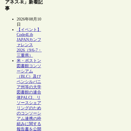
アネス-R」新着記
事
2026年08月10
日
【イベント】
Code4Lib
JAPANカンフ
ァレンス
2026（9/6-7・
三重県）
米・ボストン
図書館コンソ
ーシアム
（BLC）及び
ペンシルバニ
ア州等の大学
図書館の連合
体PALCI、リ
ソースシェア
リングのため
のコンソーシ
アム連携の枠
組みに関する
報告書を公開