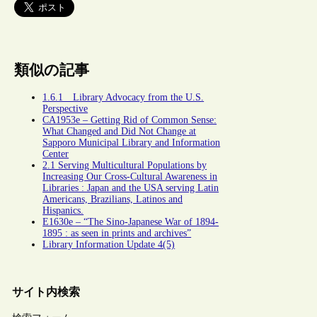
類似の記事
1.6.1 Library Advocacy from the U.S.
Perspective
CA1953e – Getting Rid of Common Sense:
What Changed and Did Not Change at
Sapporo Municipal Library and Information
Center
2.1 Serving Multicultural Populations by
Increasing Our Cross-Cultural Awareness in
Libraries : Japan and the USA serving Latin
Americans, Brazilians, Latinos and
Hispanics.
E1630e – “The Sino-Japanese War of 1894-
1895 : as seen in prints and archives”
Library Information Update 4(5)
サイト内検索