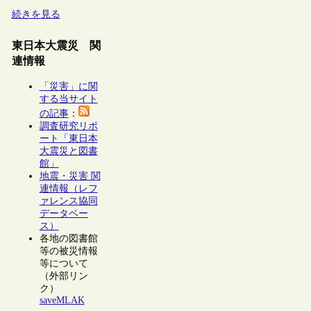
続きを見る
東日本大震災 関
連情報
「災害」に関
する当サイト
の記事
：
調査研究リポ
ート「東日本
大震災と図書
館」
地震・災害 関
連情報（レフ
ァレンス協同
データベー
ス）
各地の図書館
等の被災情報
等について
（外部リン
ク）
saveMLAK