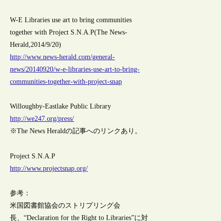
W-E Libraries use art to bring communities
together with Project S.N.A.P(The News-
Herald,2014/9/20)
http://www.news-herald.com/general-
news/20140920/w-e-libraries-use-art-to-bring-
communities-together-with-project-snap
Willoughby-Eastlake Public Library
http://we247.org/press/
※The News Heraldの記事へのリンクあり。
Project S.N.A.P
http://www.projectsnap.org/
参考：
米国図書館協会のストリプリング会
長、“Declaration for the Right to Libraries”に対