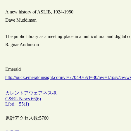
A new history of ASLIB, 1924-1950
Dave Muddiman
The public library as a meeting-place in a multicultural and digital 
Ragnar Audunson
Emerald
http://puck.emeraldinsight.com/vl=7704976/cl=30/nw=1/rpsv/cw
カレントアウェアネス-R
C&RL News 66(6)
Libri 55(1)
累計アクセス数:
5760