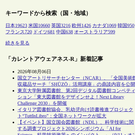
キーワードから検索（国・地域）
日本
19623
米国
10660
英国
3216
欧州
1426
カナダ
1069
韓国
950
フランス
720
ドイツ
681
中国
638
オーストラリア
599
続きを見る
「カレントアウェアネス-R」新着記事
2026年08月06日
国立アートリサーチセンター（NCAR）、「全国美術
収蔵品サーチ「SHŪZŌ」活用講座」の鼎談内容を公
東京大学附属図書館、第2回デジタル図書館コンペテ
ション「東大図書館をデザインせよ！Next Library
Challenge 2030」を開催
イタリア図書館協会、乳幼児向け読書推進プロジェク
ト“TuttInLibro”：全国ネットワークが拡大
【イベント】国立国会図書館（NDL）、科学技術に関
する調査プロジェクト2026シンポジウム「AI for
Science―科学技術政策へのインパクト―」（9/11・オ