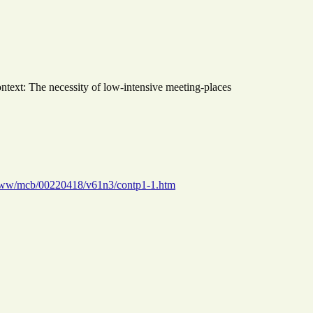
context: The necessity of low-intensive meeting-places
/www/mcb/00220418/v61n3/contp1-1.htm