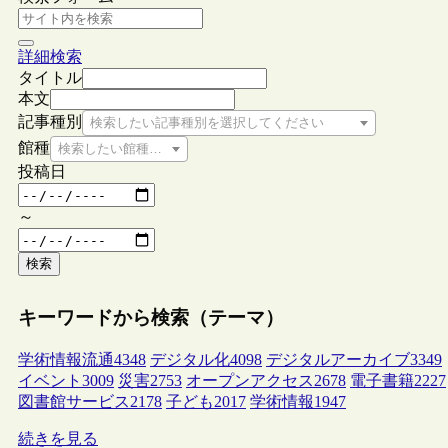
詳細検索
タイトル
本文
記事種別
検索したい記事種別を選択してください
館種
検索したい館種を選択してください
投稿日
～
検索
キーワードから検索（テーマ）
学術情報流通
4348
デジタル化
4098
デジタルアーカイブ
3349
イベント
3009
災害
2753
オープンアクセス
2678
電子書籍
2227
図書館サービス
2178
子ども
2017
学術情報
1947
続きを見る