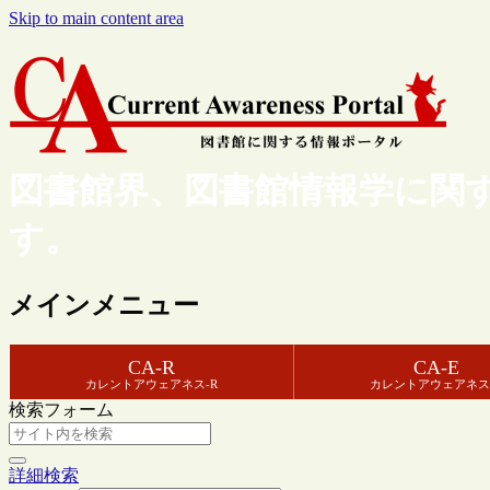
Skip to main content area
図書館界、図書館情報学に関
す。
メインメニュー
CA-R
CA-E
カレントアウェアネス-R
カレントアウェアネス
検索フォーム
詳細検索