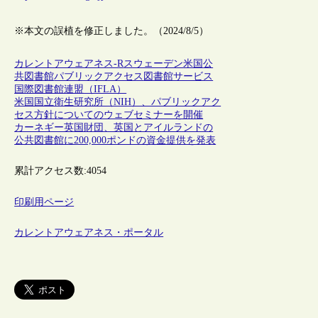
※本文の誤植を修正しました。（2024/8/5）
カレントアウェアネス-R
スウェーデン
米国
公
共図書館
パブリックアクセス
図書館サービス
国際図書館連盟（IFLA）
米国国立衛生研究所（NIH）、パブリックアク
セス方針についてのウェブセミナーを開催
カーネギー英国財団、英国とアイルランドの
公共図書館に200,000ポンドの資金提供を発表
累計アクセス数:
4054
印刷用ページ
カレントアウェアネス・ポータル