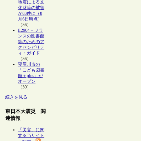
地震による文
化財等の被害
が83件に（8
月6日時点）
（36）
E2904 – フラ
ンスの図書館
等のためのア
クセシビリテ
ィ・ガイド
（36）
寝屋川市の
「こども図書
館＋plus」が
オープン
（30）
続きを見る
東日本大震災 関
連情報
「災害」に関
する当サイト