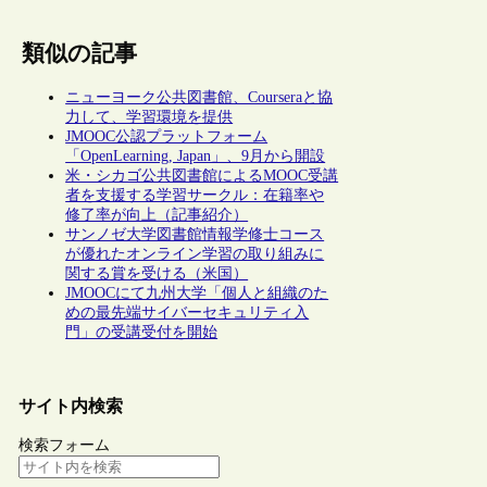
類似の記事
ニューヨーク公共図書館、Courseraと協
力して、学習環境を提供
JMOOC公認プラットフォーム
「OpenLearning, Japan」、9月から開設
米・シカゴ公共図書館によるMOOC受講
者を支援する学習サークル：在籍率や
修了率が向上（記事紹介）
サンノゼ大学図書館情報学修士コース
が優れたオンライン学習の取り組みに
関する賞を受ける（米国）
JMOOCにて九州大学「個人と組織のた
めの最先端サイバーセキュリティ入
門」の受講受付を開始
サイト内検索
検索フォーム