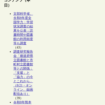
コンテンツ（本
日）
文部科学省、
令和8年度全
国学力・学習
状況調査の結
果を公表：読
書時間や図書
館の利用頻度
等も調査
（43）
調査研究報告
会「都道府県
立図書館と市
町村立図書館
等との関係：
「支援」と
「協力」の今
とこれから」
（8/21・オン
ライン、録画
配信あり）
（39）
令和8年熊本