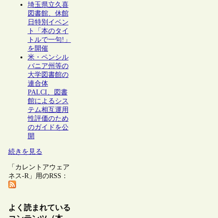
埼玉県立久喜
図書館、休館
日特別イベン
ト「本のタイ
トルで一句!」
を開催
米・ペンシル
バニア州等の
大学図書館の
連合体
PALCI、図書
館によるシス
テム相互運用
性評価のため
のガイドを公
開
続きを見る
「カレントアウェア
ネス-R」用のRSS：
よく読まれている