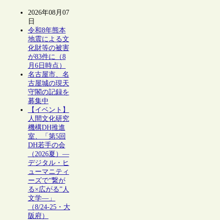
2026年08月07
日
令和8年熊本
地震による文
化財等の被害
が83件に（8
月6日時点）
名古屋市、名
古屋城の現天
守閣の記録を
募集中
【イベント】
人間文化研究
機構DH推進
室、「第5回
DH若手の会
（2026夏）―
デジタル・ヒ
ューマニティ
ーズで“繋が
る×広がる”人
文学―」
（8/24-25・大
阪府）