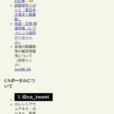
の記事
：
調査研究リポ
ート「東日本
大震災と図書
館」
地震・災害 関
連情報（レフ
ァレンス協同
データベー
ス）
各地の図書館
等の被災情報
等について
（外部リン
ク）
saveMLAK
CAポータルにつ
いて
カレントアウ
ェアネス・ポ
ータル 新規