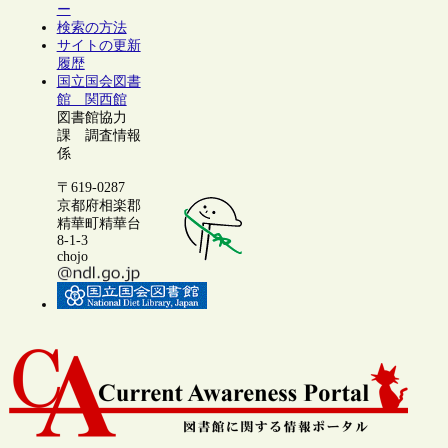
ー
検索の方法
サイトの更新
履歴
国立国会図書
館 関西館
図書館協力
課 調査情報
係
〒619-0287
京都府相楽郡
精華町精華台
8-1-3
chojo