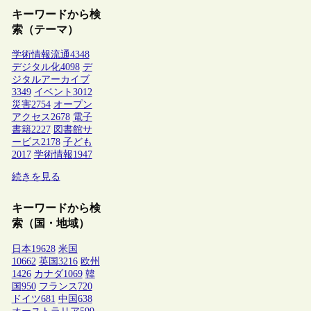
キーワードから検
索（テーマ）
学術情報流通
4348
デジタル化
4098
デ
ジタルアーカイブ
3349
イベント
3012
災害
2754
オープン
アクセス
2678
電子
書籍
2227
図書館サ
ービス
2178
子ども
2017
学術情報
1947
続きを見る
キーワードから検
索（国・地域）
日本
19628
米国
10662
英国
3216
欧州
1426
カナダ
1069
韓
国
950
フランス
720
ドイツ
681
中国
638