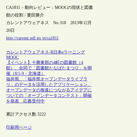
CA1811 – 動向レビュー：MOOCの現状と図書
館の役割 / 重田勝介
カレントアウェアネス No.318 2013年12月
20日
http://current.ndl.go.jp/ca1811
カレントアウェアネス-R
日本
eラーニング
MOOC
【イベント】十勝東部の4町の図書館（4
館）、合同で「図書館たなばたまつり」を開
催（8/1-9・北海道）
福井県、「福井県オープンデータライブラ
リ」のデータを活用したアプリケーション、
オープンデータの推進につながるアイデアに
ついての「オープンデータコンテスト」開催
を発表 応募受付中
累計アクセス数:
3222
印刷用ページ