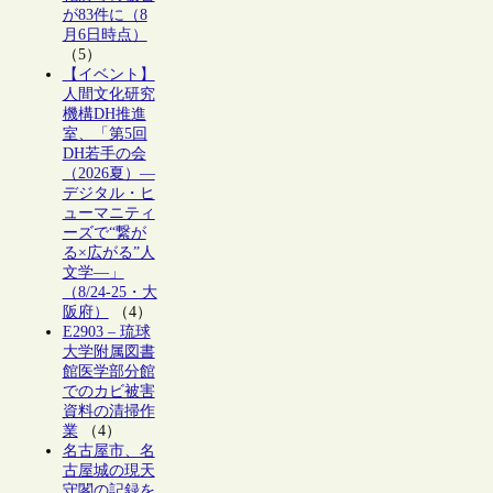
が83件に（8
月6日時点）
（5）
【イベント】
人間文化研究
機構DH推進
室、「第5回
DH若手の会
（2026夏）―
デジタル・ヒ
ューマニティ
ーズで“繋が
る×広がる”人
文学―」
（8/24-25・大
阪府）
（4）
E2903 – 琉球
大学附属図書
館医学部分館
でのカビ被害
資料の清掃作
業
（4）
名古屋市、名
古屋城の現天
守閣の記録を