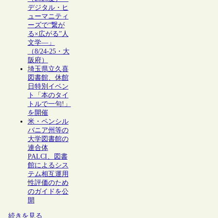
デジタル・ヒ
ューマニティ
ーズで“繋が
る×広がる”人
文学―」
（8/24-25・大
阪府）
埼玉県立久喜
図書館、休館
日特別イベン
ト「本のタイ
トルで一句!」
を開催
米・ペンシル
バニア州等の
大学図書館の
連合体
PALCI、図書
館によるシス
テム相互運用
性評価のため
のガイドを公
開
続きを見る