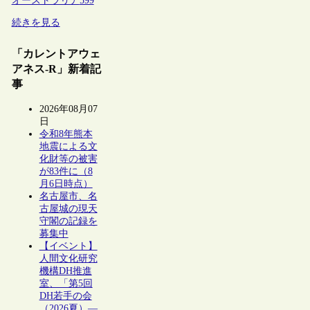
オーストラリア
599
続きを見る
「カレントアウェ
アネス-R」新着記
事
2026年08月07
日
令和8年熊本
地震による文
化財等の被害
が83件に（8
月6日時点）
名古屋市、名
古屋城の現天
守閣の記録を
募集中
【イベント】
人間文化研究
機構DH推進
室、「第5回
DH若手の会
（2026夏）―