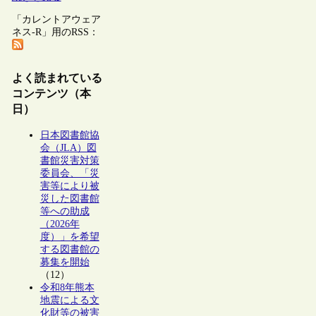
「カレントアウェア
ネス-R」用のRSS：
よく読まれている
コンテンツ（本
日）
日本図書館協
会（JLA）図
書館災害対策
委員会、「災
害等により被
災した図書館
等への助成
（2026年
度）」を希望
する図書館の
募集を開始
（12）
令和8年熊本
地震による文
化財等の被害