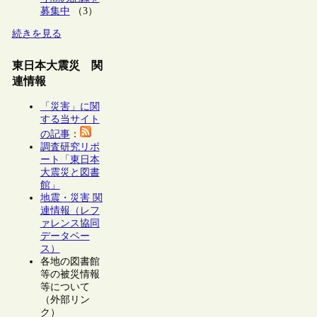
募集中
（3）
続きを見る
東日本大震災 関
連情報
「災害」に関
する当サイト
の記事
：
調査研究リポ
ート「東日本
大震災と図書
館」
地震・災害 関
連情報（レフ
ァレンス協同
データベー
ス）
各地の図書館
等の被災情報
等について
（外部リン
ク）