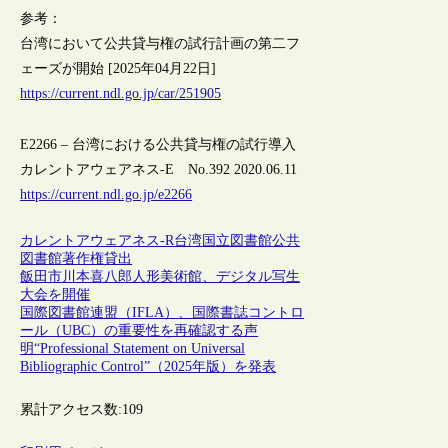
参考：
台湾において公共貸与権の試行計画の第二フ
ェーズが開始 [2025年04月22日]
https://current.ndl.go.jp/car/251905
E2266 – 台湾における公共貸与権の試行導入
カレントアウェアネス-E No.392 2020.06.11
https://current.ndl.go.jp/e2266
カレントアウェアネス-R
台湾
国立図書館
公共
図書館
著作権
貸出
飯田市川本喜八郎人形美術館、デジタル写生
大会を開催
国際図書館連盟（IFLA）、国際書誌コントロ
ール（UBC）の重要性を再確認する声
明“Professional Statement on Universal
Bibliographic Control”（2025年版）を発表
累計アクセス数:
109