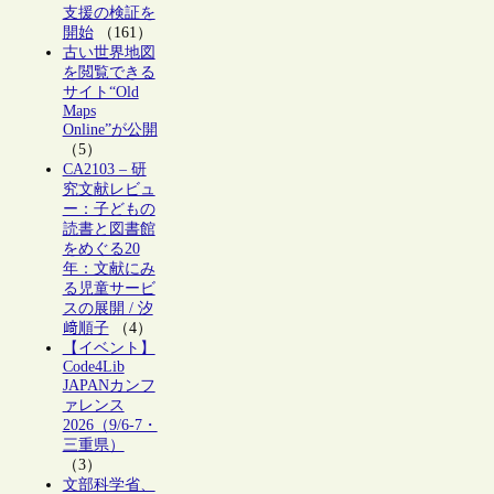
支援の検証を
開始
（161）
古い世界地図
を閲覧できる
サイト“Old
Maps
Online”が公開
（5）
CA2103 – 研
究文献レビュ
ー：子どもの
読書と図書館
をめぐる20
年：文献にみ
る児童サービ
スの展開 / 汐
﨑順子
（4）
【イベント】
Code4Lib
JAPANカンフ
ァレンス
2026（9/6-7・
三重県）
（3）
文部科学省、