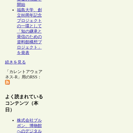
開始
福島大学、創
立80周年記念
プロジェクト
の一環として
「知の継承と
発信のための
資料館構想プ
ロジェクト」
を発表
続きを見る
「カレントアウェア
ネス-R」用のRSS：
よく読まれている
コンテンツ（本
日）
株式会社ブル
ボン、博物館
へのデジタル