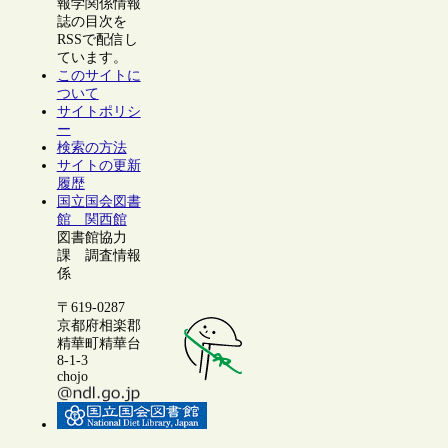
報学関係情報
誌の目次を
RSSで配信し
ています。
このサイトに
ついて
サイトポリシ
ー
検索の方法
サイトの更新
履歴
国立国会図書
館 関西館
図書館協力
課 調査情報
係
〒619-0287
京都府相楽郡
精華町精華台
8-1-3
chojo