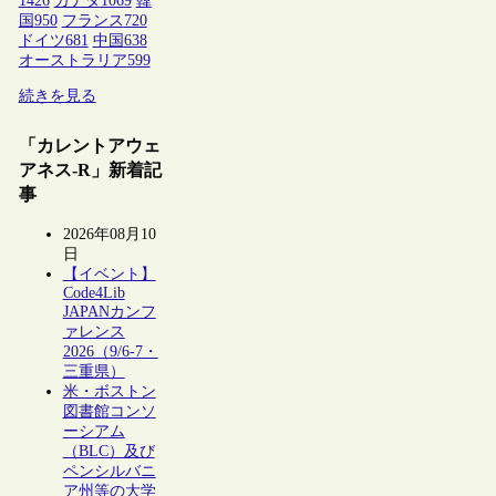
1426
カナダ
1069
韓
国
950
フランス
720
ドイツ
681
中国
638
オーストラリア
599
続きを見る
「カレントアウェ
アネス-R」新着記
事
2026年08月10
日
【イベント】
Code4Lib
JAPANカンフ
ァレンス
2026（9/6-7・
三重県）
米・ボストン
図書館コンソ
ーシアム
（BLC）及び
ペンシルバニ
ア州等の大学