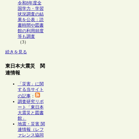
令和8年度全
国学力・学習
状況調査の結
果を公表：読
書時間や図書
館の利用頻度
等も調査
（3）
続きを見る
東日本大震災 関
連情報
「災害」に関
する当サイト
の記事
：
調査研究リポ
ート「東日本
大震災と図書
館」
地震・災害 関
連情報（レフ
ァレンス協同