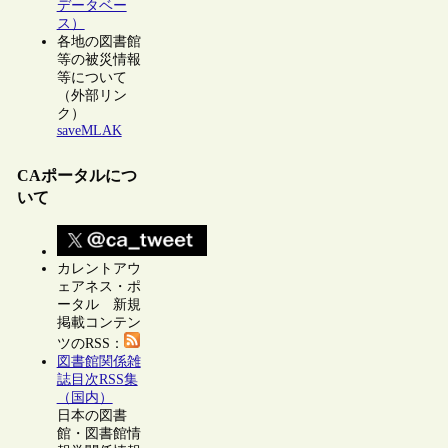
データベー
ス）
各地の図書館
等の被災情報
等について
（外部リン
ク）
saveMLAK
CAポータルにつ
いて
カレントアウ
ェアネス・ポ
ータル 新規
掲載コンテン
ツのRSS：
図書館関係雑
誌目次RSS集
（国内）
日本の図書
館・図書館情