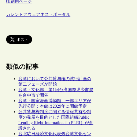
印刷用ページ
カレントアウェアネス・ポータル
類似の記事
台湾において公共貸与権の試行計画の
第二フェーズが開始
台湾・文化部、第1回台湾国際児少書展
を台中市で開催
台湾・国家漫画博物館、一部エリアが
先行公開：本館は2029年に開館予定
公共貸与権制度に関する情報共有や制
度の発展を目的とした国際組織Public
Lending Right International（PLRI）が創
設される
台北駐日経済文化代表処台湾文化セン