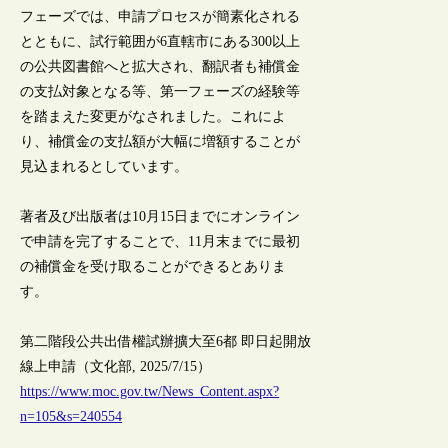
フェーズでは、申請プロセスが簡素化される
とともに、試行範囲が6直轄市にある300以上
の公共図書館へと拡大され、翻訳者も補償金
の支払対象となる等、第一フェーズの経験等
を踏まえた変更がなされました。これによ
り、補償金の支払額が大幅に増額することが
見込まれるとしています。
著者及び出版者は10月15日までにオンライン
で申請を完了することで、11月末までに最初
の補償金を受け取ることができるとありま
す。
第二階段公共出借權試辦擴大至6都 即日起開放
線上申請（文化部, 2025/7/15）
https://www.moc.gov.tw/News_Content.aspx?
n=105&s=240554