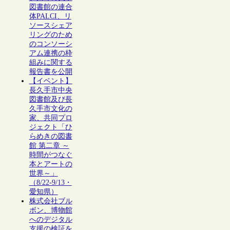
図書館の連合
体PALCI、リ
ソースシェア
リングのため
のコンソーシ
アム連携の枠
組みに関する
報告書を公開
【イベント】
長久手市中央
図書館及び長
久手市文化の
家、共同プロ
ジェクト「ひ
らめきの図書
館 第二章 ～
時間がつなぐ
本とアートの
世界～」
（8/22-9/13・
愛知県）
株式会社ブル
ボン、博物館
へのデジタル
支援の検証を