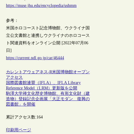
https://muse.jhu.edu/encyclopedia/ushmm
参考：
米国ホロコースト記念博物館、ウクライナ国
立公文書館と連携しウクライナのホロコース
ト関連資料をオンライン公開 [2022年07月06
日]
https://current.ndl.go.jp/car/46444
カレントアウェアネス-R
米国
博物館
オープン
アクセス
国際図書館連盟（IFLA）、IFLA Library
Reference Model（LRM）更新版を公開
駒澤大学禅文化歴史博物館、有形文化財（建
造物）登録記念企画展「大正モダン 復興の
図書館」を開催
累計アクセス数:
164
印刷用ページ