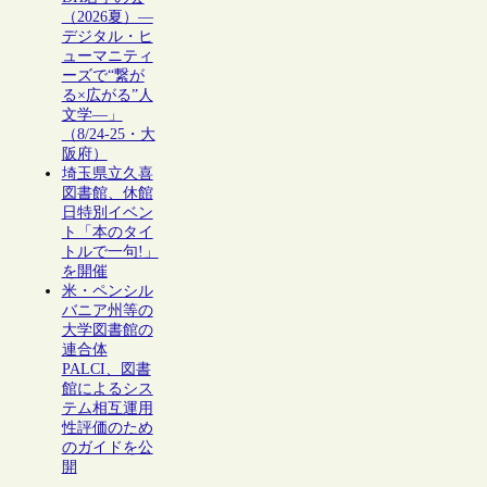
（2026夏）―
デジタル・ヒ
ューマニティ
ーズで“繋が
る×広がる”人
文学―」
（8/24-25・大
阪府）
埼玉県立久喜
図書館、休館
日特別イベン
ト「本のタイ
トルで一句!」
を開催
米・ペンシル
バニア州等の
大学図書館の
連合体
PALCI、図書
館によるシス
テム相互運用
性評価のため
のガイドを公
開