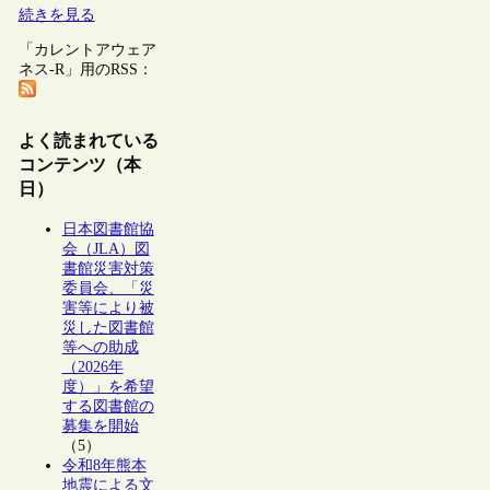
続きを見る
「カレントアウェア
ネス-R」用のRSS：
よく読まれている
コンテンツ（本
日）
日本図書館協
会（JLA）図
書館災害対策
委員会、「災
害等により被
災した図書館
等への助成
（2026年
度）」を希望
する図書館の
募集を開始
（5）
令和8年熊本
地震による文