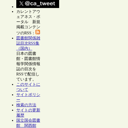
カレントアウ
ェアネス・ポ
ータル 新規
掲載コンテン
ツのRSS：
図書館関係雑
誌目次RSS集
（国内）
日本の図書
館・図書館情
報学関係情報
誌の目次を
RSSで配信し
ています。
このサイトに
ついて
サイトポリシ
ー
検索の方法
サイトの更新
履歴
国立国会図書
館 関西館