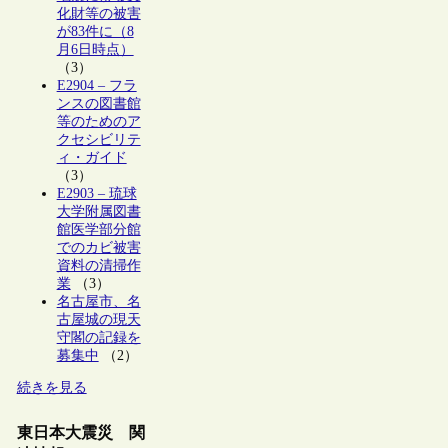
化財等の被害
が83件に（8
月6日時点）
（3）
E2904 – フラ
ンスの図書館
等のためのア
クセシビリテ
ィ・ガイド
（3）
E2903 – 琉球
大学附属図書
館医学部分館
でのカビ被害
資料の清掃作
業
（3）
名古屋市、名
古屋城の現天
守閣の記録を
募集中
（2）
続きを見る
東日本大震災 関