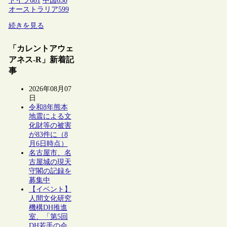
ドイツ
681
中国
638
オーストラリア
599
続きを見る
「カレントアウェ
アネス-R」新着記
事
2026年08月07
日
令和8年熊本
地震による文
化財等の被害
が83件に（8
月6日時点）
名古屋市、名
古屋城の現天
守閣の記録を
募集中
【イベント】
人間文化研究
機構DH推進
室、「第5回
DH若手の会