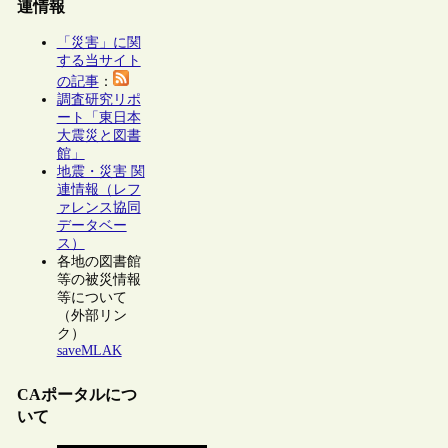
連情報
「災害」に関
する当サイト
の記事
：
調査研究リポ
ート「東日本
大震災と図書
館」
地震・災害 関
連情報（レフ
ァレンス協同
データベー
ス）
各地の図書館
等の被災情報
等について
（外部リン
ク）
saveMLAK
CAポータルにつ
いて