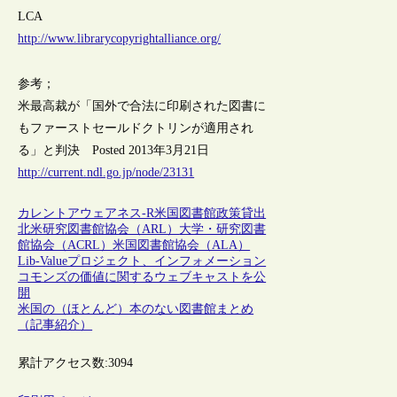
LCA
http://www.librarycopyrightalliance.org/
参考；
米最高裁が「国外で合法に印刷された図書に
もファーストセールドクトリンが適用され
る」と判決 Posted 2013年3月21日
http://current.ndl.go.jp/node/23131
カレントアウェアネス-R
米国
図書館政策
貸出
北米研究図書館協会（ARL）
大学・研究図書
館協会（ACRL）
米国図書館協会（ALA）
Lib-Valueプロジェクト、インフォメーション
コモンズの価値に関するウェブキャストを公
開
米国の（ほとんど）本のない図書館まとめ
（記事紹介）
累計アクセス数:
3094