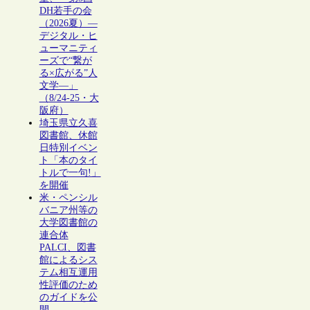
DH若手の会
（2026夏）―
デジタル・ヒ
ューマニティ
ーズで“繋が
る×広がる”人
文学―」
（8/24-25・大
阪府）
埼玉県立久喜
図書館、休館
日特別イベン
ト「本のタイ
トルで一句!」
を開催
米・ペンシル
バニア州等の
大学図書館の
連合体
PALCI、図書
館によるシス
テム相互運用
性評価のため
のガイドを公
開