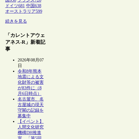
国
950
フランス
720
ドイツ
681
中国
638
オーストラリア
599
続きを見る
「カレントアウェ
アネス-R」新着記
事
2026年08月07
日
令和8年熊本
地震による文
化財等の被害
が83件に（8
月6日時点）
名古屋市、名
古屋城の現天
守閣の記録を
募集中
【イベント】
人間文化研究
機構DH推進
室、「第5回