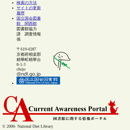
検索の方法
サイトの更新
履歴
国立国会図書
館 関西館
図書館協力
課 調査情報
係
〒619-0287
京都府相楽郡
精華町精華台
8-1-3
chojo
© 2006- National Diet Library