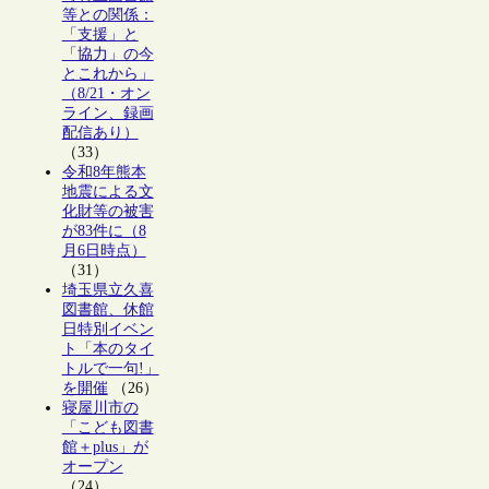
等との関係：
「支援」と
「協力」の今
とこれから」
（8/21・オン
ライン、録画
配信あり）
（33）
令和8年熊本
地震による文
化財等の被害
が83件に（8
月6日時点）
（31）
埼玉県立久喜
図書館、休館
日特別イベン
ト「本のタイ
トルで一句!」
を開催
（26）
寝屋川市の
「こども図書
館＋plus」が
オープン
（24）