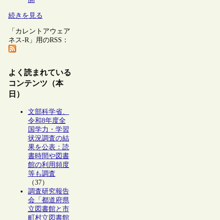
続きを見る
「カレントアウェア
ネス-R」用のRSS：
よく読まれている
コンテンツ（本
日）
文部科学省、
令和8年度全
国学力・学習
状況調査の結
果を公表：読
書時間や図書
館の利用頻度
等も調査
（37）
調査研究報告
会「都道府県
立図書館と市
町村立図書館