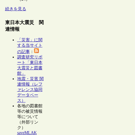
続きを見る
東日本大震災 関
連情報
「災害」に関
する当サイト
の記事
：
調査研究リポ
ート「東日本
大震災と図書
館」
地震・災害 関
連情報（レフ
ァレンス協同
データベー
ス）
各地の図書館
等の被災情報
等について
（外部リン
ク）
saveMLAK