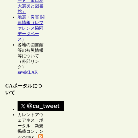
ート「東日本
大震災と図書
館」
地震・災害 関
連情報（レフ
ァレンス協同
データベー
ス）
各地の図書館
等の被災情報
等について
（外部リン
ク）
saveMLAK
CAポータルにつ
いて
カレントアウ
ェアネス・ポ
ータル 新規
掲載コンテン
ツのRSS：