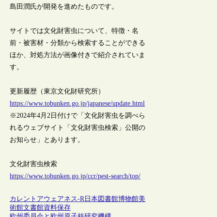
島田潤氏が開発を進めたものです。
サイトでは文化財害虫について、特徴・名
前・被害材・分類から検索することができる
ほか、対処方法が画像付きで紹介されていま
す。
更新履歴（東京文化財研究所）
https://www.tobunken.go.jp/japanese/update.html
※2024年4月2日付けで「文化財害虫を調べら
れるウェブサイト「文化財害虫検索」公開の
お知らせ」とあります。
文化財害虫検索
https://www.tobunken.go.jp/ccr/pest-search/top/
カレントアウェアネス-R
日本
図書館
博物館
美
術館
文書館
資料保存
欧州委員会と欧州原子核研究機構