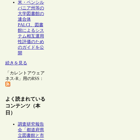
米・ペンシル
バニア州等の
大学図書館の
連合体
PALCI、図書
館によるシス
テム相互運用
性評価のため
のガイドを公
開
続きを見る
「カレントアウェア
ネス-R」用のRSS：
よく読まれている
コンテンツ（本
日）
調査研究報告
会「都道府県
立図書館と市