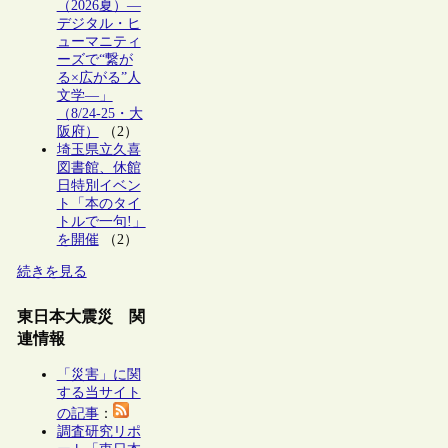
（2026夏）―
デジタル・ヒ
ューマニティ
ーズで“繋が
る×広がる”人
文学―」
（8/24-25・大
阪府）
（2）
埼玉県立久喜
図書館、休館
日特別イベン
ト「本のタイ
トルで一句!」
を開催
（2）
続きを見る
東日本大震災 関
連情報
「災害」に関
する当サイト
の記事
：
調査研究リポ