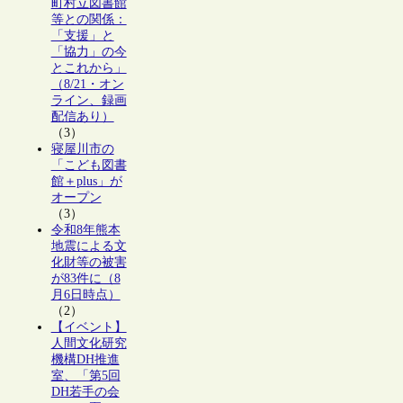
町村立図書館
等との関係：
「支援」と
「協力」の今
とこれから」
（8/21・オン
ライン、録画
配信あり）
（3）
寝屋川市の
「こども図書
館＋plus」が
オープン
（3）
令和8年熊本
地震による文
化財等の被害
が83件に（8
月6日時点）
（2）
【イベント】
人間文化研究
機構DH推進
室、「第5回
DH若手の会