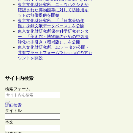
東京文化財研究所、ニュウハクシミが
確認された博物館等に対して防除用キ
ットの無償提供を開始
東京文化財研究所、「『日本美術年
鑑』採録文献データベース」を公開
東京文化財研究所保存科学研究センタ
ー、「美術館・博物館のための空気清
浄化の手引き（増補版）」を公開
東京文化財研究所、3Dデータの公開・
共有プラットフォーム“Sketchfab”のアカ
ウントを開設
サイト内検索
検索フォーム
詳細検索
タイトル
本文