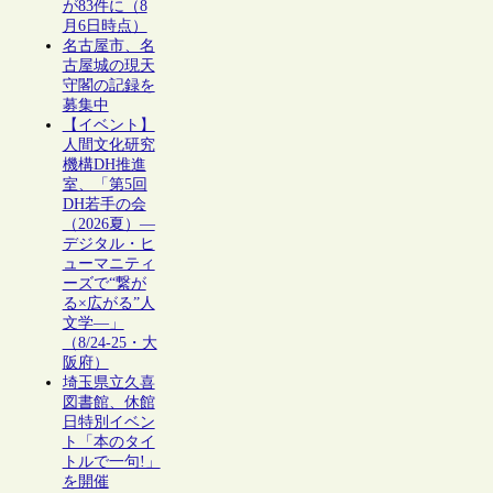
が83件に（8
月6日時点）
名古屋市、名
古屋城の現天
守閣の記録を
募集中
【イベント】
人間文化研究
機構DH推進
室、「第5回
DH若手の会
（2026夏）―
デジタル・ヒ
ューマニティ
ーズで“繋が
る×広がる”人
文学―」
（8/24-25・大
阪府）
埼玉県立久喜
図書館、休館
日特別イベン
ト「本のタイ
トルで一句!」
を開催