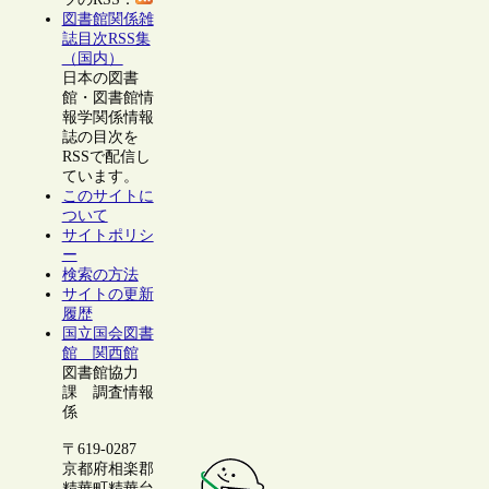
図書館関係雑
誌目次RSS集
（国内）
日本の図書
館・図書館情
報学関係情報
誌の目次を
RSSで配信し
ています。
このサイトに
ついて
サイトポリシ
ー
検索の方法
サイトの更新
履歴
国立国会図書
館 関西館
図書館協力
課 調査情報
係
〒619-0287
京都府相楽郡
精華町精華台