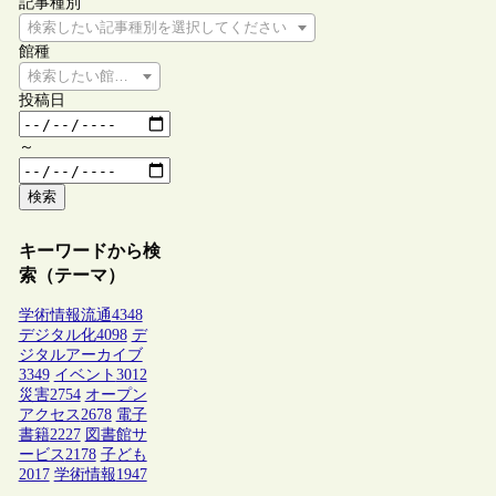
記事種別
検索したい記事種別を選択してください
館種
検索したい館種を選択してください
投稿日
～
検索
キーワードから検
索（テーマ）
学術情報流通
4348
デジタル化
4098
デ
ジタルアーカイブ
3349
イベント
3012
災害
2754
オープン
アクセス
2678
電子
書籍
2227
図書館サ
ービス
2178
子ども
2017
学術情報
1947