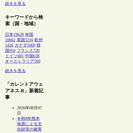
続きを見る
キーワードから検
索（国・地域）
日本
19628
米国
10662
英国
3216
欧州
1426
カナダ
1069
韓
国
950
フランス
720
ドイツ
681
中国
638
オーストラリア
599
続きを見る
「カレントアウェ
アネス-R」新着記
事
2026年08月07
日
令和8年熊本
地震による文
化財等の被害