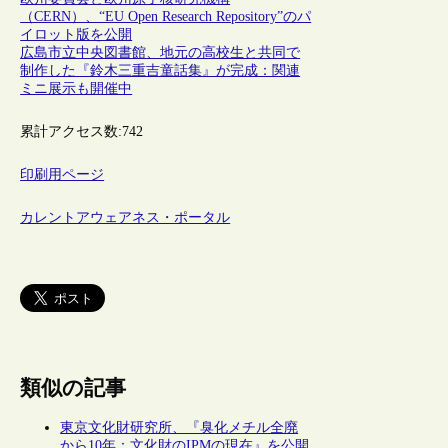
（CERN）、“EU Open Research Repository”のパ
イロット版を公開
広島市立中央図書館、地元の高校生と共同で
制作した『鈴木三重吉童話集』が完成：関連
ミニ展示も開催中
累計アクセス数:
742
印刷用ページ
カレントアウェアネス・ポータル
類似の記事
東京文化財研究所、『臭化メチル全廃
から10年：文化財のIPMの現在』を公開