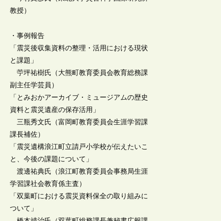
教授）
・事例報告
「震災後収集資料の整理・活用における現状
と課題」
苧坪祐樹氏（大熊町教育委員会教育総務課
副主任学芸員）
「とみおかアーカイブ・ミュージアムの歴史
資料と震災遺産の保存活用」
三瓶秀文氏（富岡町教育委員会生涯学習課
課長補佐）
「震災遺構浪江町立請戸小学校が伝えたいこ
と、今後の課題について」
渡邊祐典氏（浪江町教育委員会事務局生涯
学習課社会教育係主査）
「双葉町における震災資料保全の取り組みに
ついて」
橋本靖治氏（双葉町総務課長兼秘書広報課