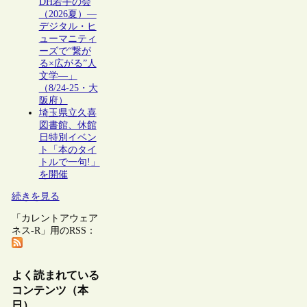
DH若手の会
（2026夏）―
デジタル・ヒ
ューマニティ
ーズで“繋が
る×広がる”人
文学―」
（8/24-25・大
阪府）
埼玉県立久喜
図書館、休館
日特別イベン
ト「本のタイ
トルで一句!」
を開催
続きを見る
「カレントアウェア
ネス-R」用のRSS：
よく読まれている
コンテンツ（本
日）