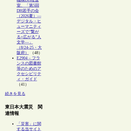
機構DH推進
室、「第5回
DH若手の会
（2026夏）―
デジタル・ヒ
ューマニティ
ーズで“繋が
る×広がる”人
文学―」
（8/24-25・大
阪府）
（48）
E2904 – フラ
ンスの図書館
等のためのア
クセシビリテ
ィ・ガイド
（41）
続きを見る
東日本大震災 関
連情報
「災害」に関
する当サイト