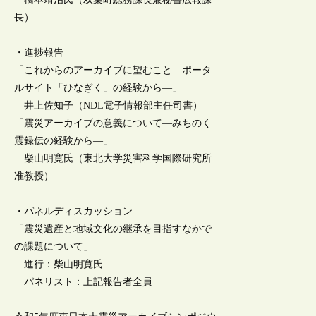
長）
・進捗報告
「これからのアーカイブに望むこと―ポータ
ルサイト「ひなぎく」の経験から―」
井上佐知子（NDL電子情報部主任司書）
「震災アーカイブの意義について―みちのく
震録伝の経験から―」
柴山明寛氏（東北大学災害科学国際研究所
准教授）
・パネルディスカッション
「震災遺産と地域文化の継承を目指すなかで
の課題について」
進行：柴山明寛氏
パネリスト：上記報告者全員