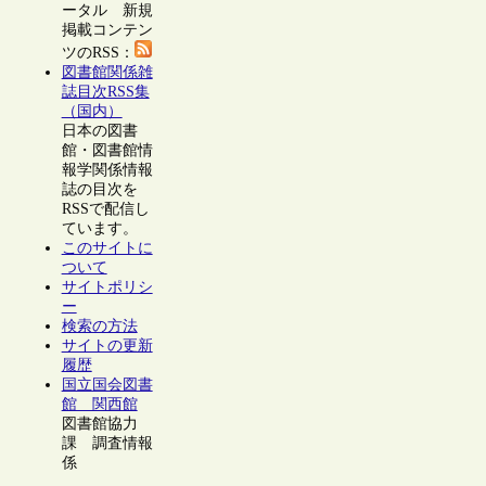
ータル 新規
掲載コンテン
ツのRSS：
図書館関係雑
誌目次RSS集
（国内）
日本の図書
館・図書館情
報学関係情報
誌の目次を
RSSで配信し
ています。
このサイトに
ついて
サイトポリシ
ー
検索の方法
サイトの更新
履歴
国立国会図書
館 関西館
図書館協力
課 調査情報
係