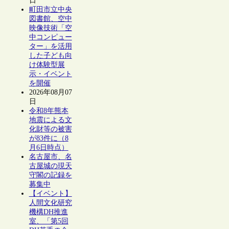
日
町田市立中央
図書館、空中
映像技術「空
中コンピュー
ター」を活用
した子ども向
け体験型展
示・イベント
を開催
2026年08月07
日
令和8年熊本
地震による文
化財等の被害
が83件に（8
月6日時点）
名古屋市、名
古屋城の現天
守閣の記録を
募集中
【イベント】
人間文化研究
機構DH推進
室、「第5回