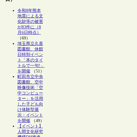
令和8年熊本
地震による文
化財等の被害
が83件に（8
月6日時点）
（69）
埼玉県立久喜
図書館、休館
日特別イベン
ト「本のタイ
トルで一句!」
を開催
（51）
町田市立中央
図書館、空中
映像技術「空
中コンピュー
ター」を活用
した子ども向
け体験型展
示・イベント
を開催
（49）
【イベント】
人間文化研究