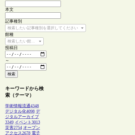
本文
記事種別
検索したい記事種別を選択してください
館種
検索したい館種を選択してください
投稿日
～
検索
キーワードから検
索（テーマ）
学術情報流通
4348
デジタル化
4098
デ
ジタルアーカイブ
3349
イベント
3013
災害
2754
オープン
アクセス
2678
電子