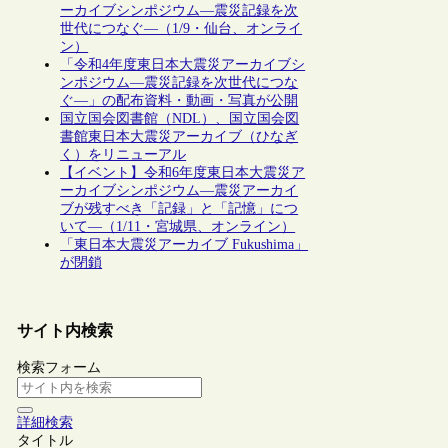
ーカイブシンポジウム―震災記録を次
世代につなぐ―（1/9・仙台、オンライ
ン）
「令和4年度東日本大震災アーカイブシ
ンポジウム―震災記録を次世代につな
ぐ―」の配布資料・動画・写真が公開
国立国会図書館（NDL）、国立国会図
書館東日本大震災アーカイブ（ひなぎ
く）をリニューアル
【イベント】令和6年度東日本大震災ア
ーカイブシンポジウム―震災アーカイ
ブが残すべき「記録」と「記憶」につ
いて―（1/11・宮城県、オンライン）
「東日本大震災アーカイブ Fukushima」
が閉鎖
サイト内検索
検索フォーム
詳細検索
タイトル