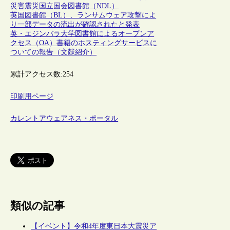
災害
震災
国立国会図書館（NDL）
英国図書館（BL）、ランサムウェア攻撃によ
り一部データの流出が確認されたと発表
英・エジンバラ大学図書館によるオープンア
クセス（OA）書籍のホスティングサービスに
ついての報告（文献紹介）
累計アクセス数:
254
印刷用ページ
カレントアウェアネス・ポータル
類似の記事
【イベント】令和4年度東日本大震災ア