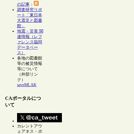
の記事
：
調査研究リポ
ート「東日本
大震災と図書
館」
地震・災害 関
連情報（レフ
ァレンス協同
データベー
ス）
各地の図書館
等の被災情報
等について
（外部リン
ク）
saveMLAK
CAポータルにつ
いて
カレントアウ
ェアネス・ポ