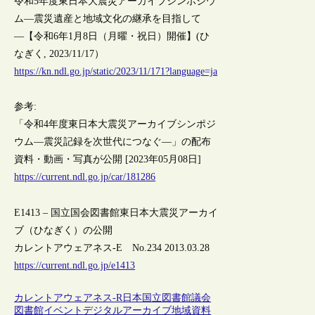
令和5年度東日本大震災アーカイブシンポジウ
ム―震災遺産と地域文化の継承を目指して
―【令和6年1月8日（月曜・祝日）開催】(ひ
なぎく, 2023/11/17）
https://kn.ndl.go.jp/static/2023/11/171?language=ja
参考:
「令和4年度東日本大震災アーカイブシンポジ
ウム―震災記録を次世代につなぐ―」の配布
資料・動画・写真が公開 [2023年05月08日]
https://current.ndl.go.jp/car/181286
E1413 – 国立国会図書館東日本大震災アーカイ
ブ（ひなぎく）の公開
カレントアウェアネス-E No.234 2013.03.28
https://current.ndl.go.jp/e1413
カレントアウェアネス-R
日本
国立図書館
議会
図書館
イベント
デジタルアーカイブ
地域資料