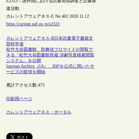
E2323 – 諸外国における読書習慣調査と読書推
進活動
カレントアウェアネス-E No.402 2020.11.12
https://current.ndl.go.jp/e2323
カレントアウェアネス-R
日本
読書
電子書籍
文
部科学省
松竹大谷図書館、歌舞伎ブロマイドが閲覧で
きる「松竹大谷図書館所蔵 演劇写真検索閲覧
システム」を公開
Internet Archive（IA）、IIIFを公式に用いたサ
ービスの提供を開始
累計アクセス数:
473
印刷用ページ
カレントアウェアネス・ポータル