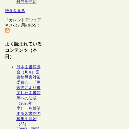
付与を開始
続きを見る
「カレントアウェア
ネス-R」用のRSS：
よく読まれている
コンテンツ（本
日）
日本図書館協
会（JLA）図
書館災害対策
委員会、「災
害等により被
災した図書館
等への助成
（2026年
度）」を希望
する図書館の
募集を開始
（85）