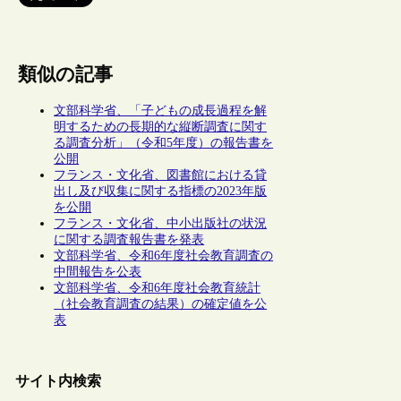
類似の記事
文部科学省、「子どもの成長過程を解
明するための長期的な縦断調査に関す
る調査分析」（令和5年度）の報告書を
公開
フランス・文化省、図書館における貸
出し及び収集に関する指標の2023年版
を公開
フランス・文化省、中小出版社の状況
に関する調査報告書を発表
文部科学省、令和6年度社会教育調査の
中間報告を公表
文部科学省、令和6年度社会教育統計
（社会教育調査の結果）の確定値を公
表
サイト内検索