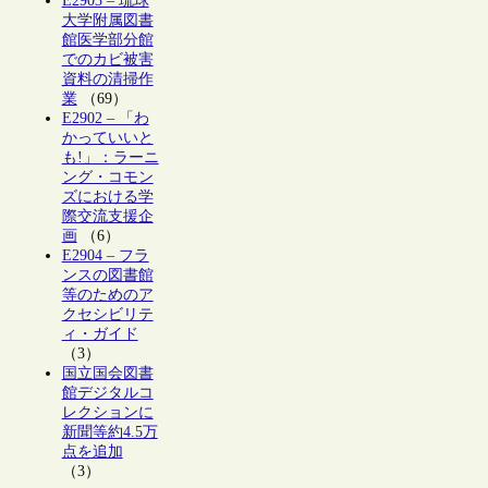
E2903 – 琉球
大学附属図書
館医学部分館
でのカビ被害
資料の清掃作
業
（69）
E2902 – 「わ
かっていいと
も!」：ラーニ
ング・コモン
ズにおける学
際交流支援企
画
（6）
E2904 – フラ
ンスの図書館
等のためのア
クセシビリテ
ィ・ガイド
（3）
国立国会図書
館デジタルコ
レクションに
新聞等約4.5万
点を追加
（3）