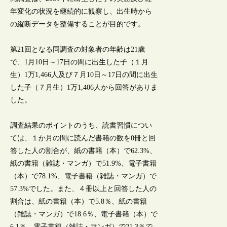
年変化の状況を継続的に観察し、出生時から
の縦断データを整備することが目的です。
第21回となる同調査の対象者の年齢は21歳
で、1月10日～17日の間に出生した子（１月
生）1万1,466人及び７月10日～17日の間に出生
した子（７月生）1万1,406人から回答がありま
した。
調査結果のポイントのうち、読書習慣につい
ては、１か月の間に読んだ書籍の数を0冊と回
答した人の割合が、紙の書籍（本）で62.3%、
紙の書籍（雑誌・マンガ）で51.9%、電子書籍
（本）で78.1%、電子書籍（雑誌・マンガ）で
57.3%でした。また、４冊以上と回答した人の
割合は、紙の書籍（本）で5.8％、紙の書籍
（雑誌・マンガ）で18.6％、電子書籍（本）で
6.1％、電子書籍（雑誌・マンガ）で21.3％で