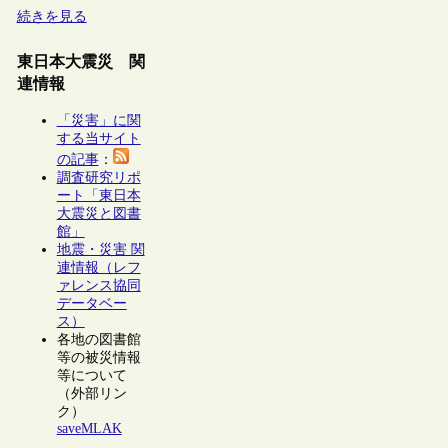
続きを見る
東日本大震災 関
連情報
「災害」に関
する当サイト
の記事
：
調査研究リポ
ート「東日本
大震災と図書
館」
地震・災害 関
連情報（レフ
ァレンス協同
データベー
ス）
各地の図書館
等の被災情報
等について
（外部リン
ク）
saveMLAK