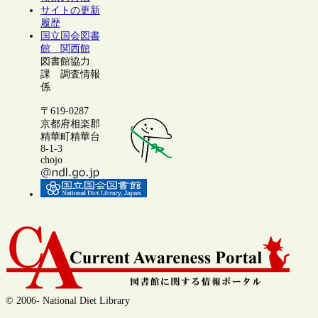
サイトの更新
履歴
国立国会図書
館 関西館
図書館協力
課 調査情報
係
〒619-0287
京都府相楽郡
精華町精華台
8-1-3
chojo
© 2006- National Diet Library