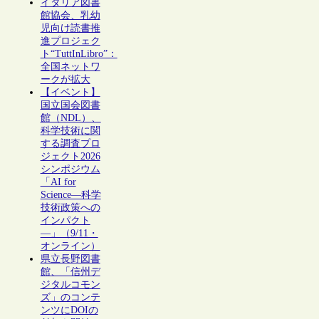
イタリア図書
館協会、乳幼
児向け読書推
進プロジェク
ト“TuttInLibro”：
全国ネットワ
ークが拡大
【イベント】
国立国会図書
館（NDL）、
科学技術に関
する調査プロ
ジェクト2026
シンポジウム
「AI for
Science―科学
技術政策への
インパクト
―」（9/11・
オンライン）
県立長野図書
館、「信州デ
ジタルコモン
ズ」のコンテ
ンツにDOIの