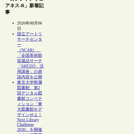
アネス-R」新着記
事
2026年08月06
日
国立アートリ
サーチセンタ
ー
（NCAR）、
「全国美術館
収蔵品サーチ
「SHŪZŌ」活
用講座」の鼎
談内容を公開
東京大学附属
図書館、第2
回デジタル図
書館コンペテ
ィション「東
大図書館をデ
ザインせよ！
Next Library
Challenge
2030」を開催