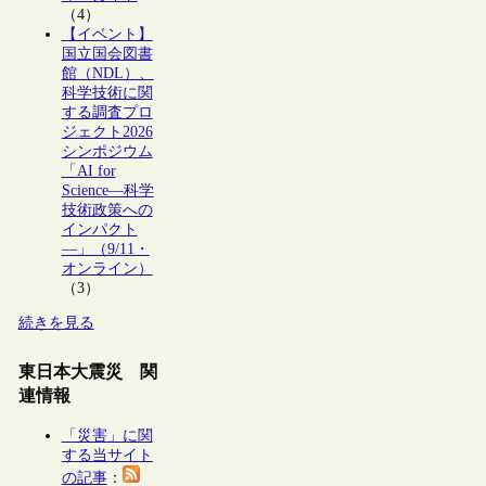
（4）
【イベント】
国立国会図書
館（NDL）、
科学技術に関
する調査プロ
ジェクト2026
シンポジウム
「AI for
Science―科学
技術政策への
インパクト
―」（9/11・
オンライン）
（3）
続きを見る
東日本大震災 関
連情報
「災害」に関
する当サイト
の記事
：