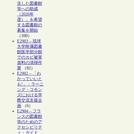
災した図書館
等への助成
（2026年
度）」を希望
する図書館の
募集を開始
（100）
E2903 – 琉球
大学附属図書
館医学部分館
でのカビ被害
資料の清掃作
業
（82）
E2902 – 「わ
かっていいと
も!」：ラーニ
ング・コモン
ズにおける学
際交流支援企
画
（6）
E2904 – フラ
ンスの図書館
等のためのア
クセシビリテ
ィ・ガイド