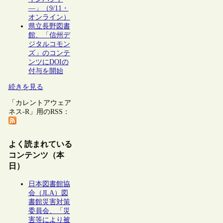
―」（9/11・
オンライン）
県立長野図書
館、「信州デ
ジタルコモン
ズ」のコンテ
ンツにDOIの
付与を開始
続きを見る
「カレントアウェア
ネス-R」用のRSS：
よく読まれている
コンテンツ（本
日）
日本図書館協
会（JLA）図
書館災害対策
委員会、「災
害等により被