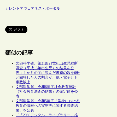
カレントアウェアネス・ポータル
類似の記事
文部科学省、第21回21世紀出生児縦断
調査（平成13年出生児）の結果を公
表：１か月の間に読んだ書籍の数を0冊
と回答した人の割合が、紙・電子とも
半数以上
文部科学省、令和6年度社会教育統計
（社会教育調査の結果）の確定値を公
表
文部科学省、令和5年度「学校における
教育の情報化の実態等に関する調査結
果」を公表
「「2030デジタル・ライブラリー」推