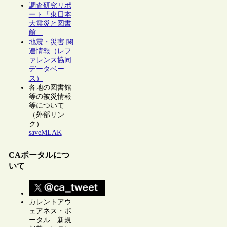
調査研究リポ
ート「東日本
大震災と図書
館」
地震・災害 関
連情報（レフ
ァレンス協同
データベー
ス）
各地の図書館
等の被災情報
等について
（外部リン
ク）
saveMLAK
CAポータルにつ
いて
カレントアウ
ェアネス・ポ
ータル 新規