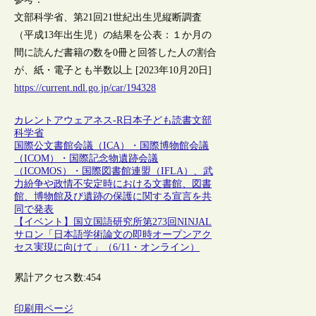
文部科学省、第21回21世紀出生児縦断調査
（平成13年出生児）の結果を公表：１か月の
間に読んだ書籍の数を0冊と回答した人の割合
が、紙・電子とも半数以上 [2023年10月20日]
https://current.ndl.go.jp/car/194328
カレントアウェアネス-R
日本
子ども
読書
文部
科学省
国際公文書館会議（ICA）・国際博物館会議
（ICOM）・国際記念物遺跡会議
（ICOMOS）・国際図書館連盟（IFLA）、武
力紛争や政情不安定時における文書館、図書
館、博物館及び遺跡の保護に関する宣言を共
同で発表
【イベント】国立国語研究所第273回NINJAL
サロン「日本語学術論文の即時オープンアク
セス実現に向けて」（6/11・オンライン）
累計アクセス数:
454
印刷用ページ