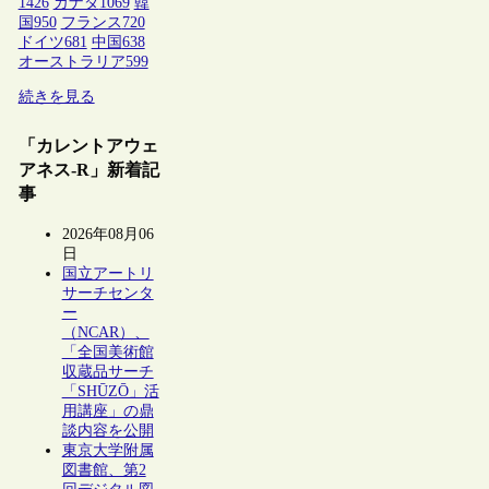
1426
カナダ
1069
韓
国
950
フランス
720
ドイツ
681
中国
638
オーストラリア
599
続きを見る
「カレントアウェ
アネス-R」新着記
事
2026年08月06
日
国立アートリ
サーチセンタ
ー
（NCAR）、
「全国美術館
収蔵品サーチ
「SHŪZŌ」活
用講座」の鼎
談内容を公開
東京大学附属
図書館、第2