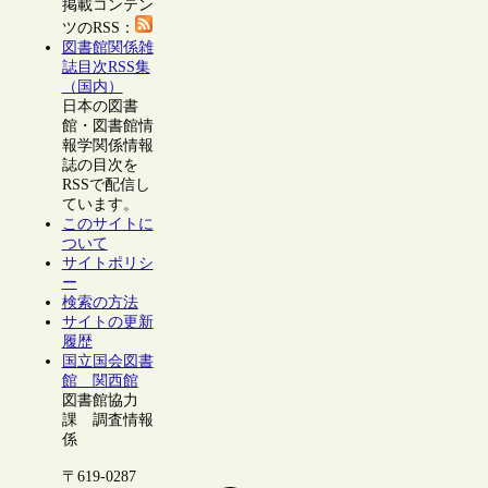
掲載コンテン
ツのRSS：
図書館関係雑
誌目次RSS集
（国内）
日本の図書
館・図書館情
報学関係情報
誌の目次を
RSSで配信し
ています。
このサイトに
ついて
サイトポリシ
ー
検索の方法
サイトの更新
履歴
国立国会図書
館 関西館
図書館協力
課 調査情報
係
〒619-0287