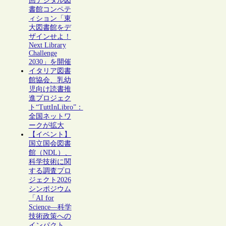
回デジタル図
書館コンペテ
ィション「東
大図書館をデ
ザインせよ！
Next Library
Challenge
2030」を開催
イタリア図書
館協会、乳幼
児向け読書推
進プロジェク
ト“TuttInLibro”：
全国ネットワ
ークが拡大
【イベント】
国立国会図書
館（NDL）、
科学技術に関
する調査プロ
ジェクト2026
シンポジウム
「AI for
Science―科学
技術政策への
インパクト