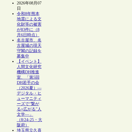
2026年08月07
日
令和8年熊本
地震による文
化財等の被害
が83件に（8
月6日時点）
名古屋市、名
古屋城の現天
守閣の記録を
募集中
【イベント】
人間文化研究
機構DH推進
室、「第5回
DH若手の会
（2026夏）―
デジタル・ヒ
ューマニティ
ーズで“繋が
る×広がる”人
文学―」
（8/24-25・大
阪府）
埼玉県立久喜