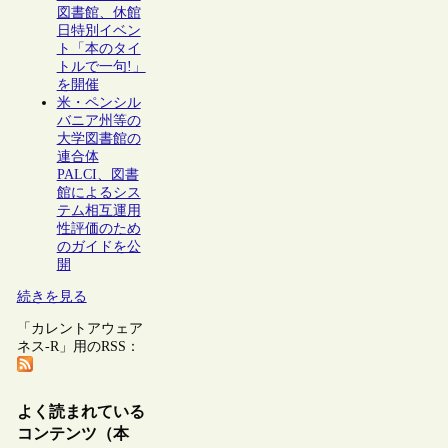
図書館、休館
日特別イベン
ト「本のタイ
トルで一句!」
を開催
米・ペンシル
バニア州等の
大学図書館の
連合体
PALCI、図書
館によるシス
テム相互運用
性評価のため
のガイドを公
開
続きを見る
「カレントアウェア
ネス-R」用のRSS：
よく読まれている
コンテンツ（本