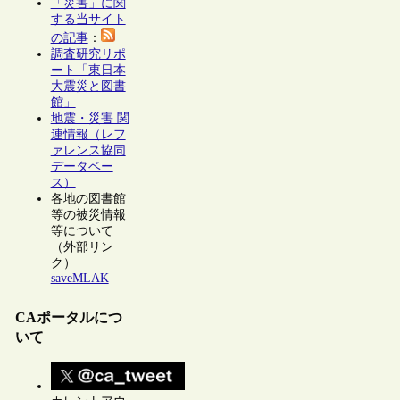
「災害」に関
する当サイト
の記事
：
調査研究リポ
ート「東日本
大震災と図書
館」
地震・災害 関
連情報（レフ
ァレンス協同
データベー
ス）
各地の図書館
等の被災情報
等について
（外部リン
ク）
saveMLAK
CAポータルにつ
いて