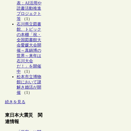
表：AI活用や
読書活動推進
プロジェクト
等
（1）
石川県立図書
館、トピック
の本棚「祝・
全国図書館大
会愛媛大会開
催～真鍋博の
世界～来年は
石川大会
だ！」を開催
中
（1）
松本市立博物
館において謎
解き婚活が開
催
（1）
続きを見る
東日本大震災 関
連情報