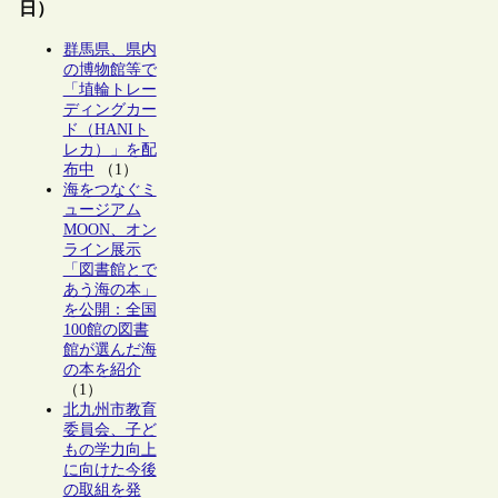
日）
群馬県、県内
の博物館等で
「埴輪トレー
ディングカー
ド（HANIト
レカ）」を配
布中
（1）
海をつなぐミ
ュージアム
MOON、オン
ライン展示
「図書館とで
あう海の本」
を公開：全国
100館の図書
館が選んだ海
の本を紹介
（1）
北九州市教育
委員会、子ど
もの学力向上
に向けた今後
の取組を発