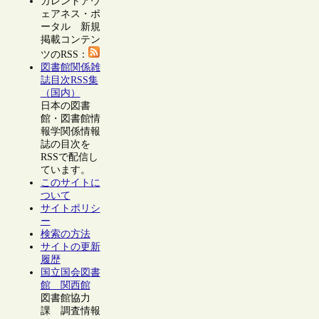
カレントアウ
ェアネス・ポ
ータル 新規
掲載コンテン
ツのRSS：
図書館関係雑
誌目次RSS集
（国内）
日本の図書
館・図書館情
報学関係情報
誌の目次を
RSSで配信し
ています。
このサイトに
ついて
サイトポリシ
ー
検索の方法
サイトの更新
履歴
国立国会図書
館 関西館
図書館協力
課 調査情報