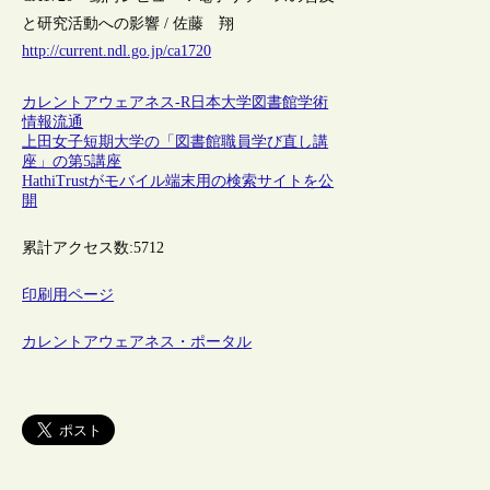
と研究活動への影響 / 佐藤 翔
http://current.ndl.go.jp/ca1720
カレントアウェアネス-R
日本
大学図書館
学術
情報流通
上田女子短期大学の「図書館職員学び直し講
座」の第5講座
HathiTrustがモバイル端末用の検索サイトを公
開
累計アクセス数:
5712
印刷用ページ
カレントアウェアネス・ポータル