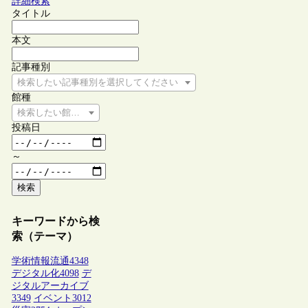
詳細検索
タイトル
本文
記事種別
検索したい記事種別を選択してください
館種
検索したい館種を選択してください
投稿日
～
検索
キーワードから検
索（テーマ）
学術情報流通
4348
デジタル化
4098
デ
ジタルアーカイブ
3349
イベント
3012