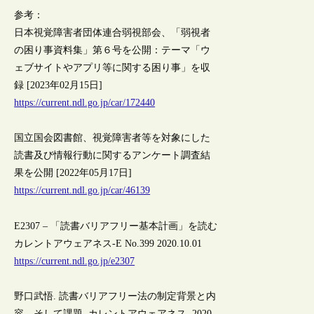
参考：
日本視覚障害者団体連合弱視部会、「弱視者
の困り事資料集」第６号を公開：テーマ「ウ
ェブサイトやアプリ等に関する困り事」を収
録 [2023年02月15日]
https://current.ndl.go.jp/car/172440
国立国会図書館、視覚障害者等を対象にした
読書及び情報行動に関するアンケート調査結
果を公開 [2022年05月17日]
https://current.ndl.go.jp/car/46139
E2307 – 「読書バリアフリー基本計画」を読む
カレントアウェアネス-E No.399 2020.10.01
https://current.ndl.go.jp/e2307
野口武悟. 読書バリアフリー法の制定背景と内
容、そして課題. カレントアウェアネス. 2020,