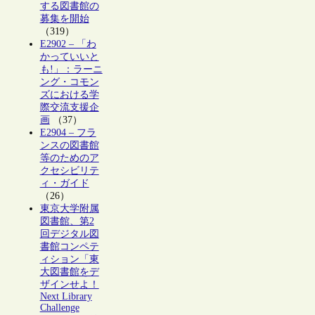
する図書館の
募集を開始
（319）
E2902 – 「わ
かっていいと
も!」：ラーニ
ング・コモン
ズにおける学
際交流支援企
画
（37）
E2904 – フラ
ンスの図書館
等のためのア
クセシビリテ
ィ・ガイド
（26）
東京大学附属
図書館、第2
回デジタル図
書館コンペテ
ィション「東
大図書館をデ
ザインせよ！
Next Library
Challenge