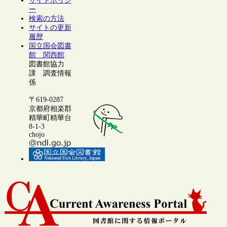
サイトポリシ
ー
検索の方法
サイトの更新
履歴
国立国会図書
館 関西館
図書館協力
課 調査情報
係
〒619-0287
京都府相楽郡
精華町精華台
8-1-3
chojo