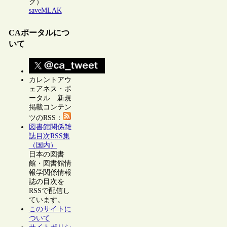
ク）
saveMLAK
CAポータルにつ
いて
カレントアウ
ェアネス・ポ
ータル 新規
掲載コンテン
ツのRSS：
図書館関係雑
誌目次RSS集
（国内）
日本の図書
館・図書館情
報学関係情報
誌の目次を
RSSで配信し
ています。
このサイトに
ついて