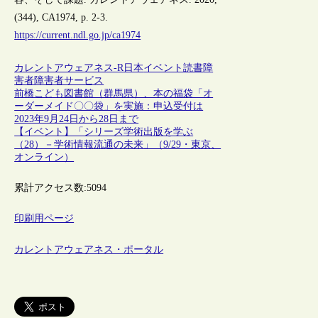
(344), CA1974, p. 2-3.
https://current.ndl.go.jp/ca1974
カレントアウェアネス-R
日本
イベント
読書
障
害者
障害者サービス
前橋こども図書館（群馬県）、本の福袋「オ
ーダーメイド〇〇袋」を実施：申込受付は
2023年9月24日から28日まで
【イベント】「シリーズ学術出版を学ぶ
（28）－学術情報流通の未来」（9/29・東京、
オンライン）
累計アクセス数:
5094
印刷用ページ
カレントアウェアネス・ポータル