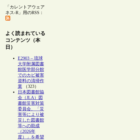
「カレントアウェア
ネス-R」用のRSS：
よく読まれている
コンテンツ（本
日）
E2903 – 琉球
大学附属図書
館医学部分館
でのカビ被害
資料の清掃作
業
（323）
日本図書館協
会（JLA）図
書館災害対策
委員会、「災
害等により被
災した図書館
等への助成
（2026年
度）」を希望