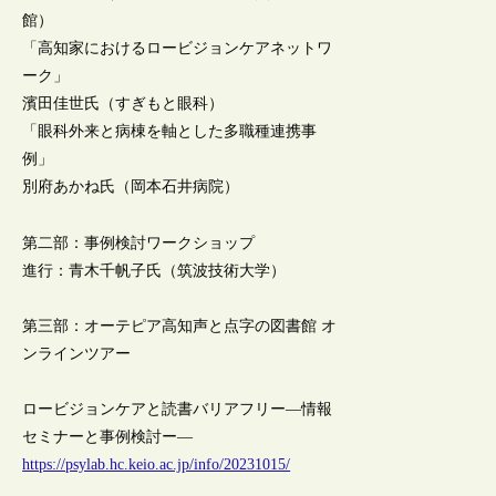
館）
「高知家におけるロービジョンケアネットワ
ーク」
濱田佳世氏（すぎもと眼科）
「眼科外来と病棟を軸とした多職種連携事
例」
別府あかね氏（岡本石井病院）
第二部：事例検討ワークショップ
進行：青木千帆子氏（筑波技術大学）
第三部：オーテピア高知声と点字の図書館 オ
ンラインツアー
ロービジョンケアと読書バリアフリー―情報
セミナーと事例検討ー―
https://psylab.hc.keio.ac.jp/info/20231015/