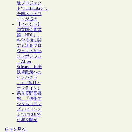
進プロジェク
ト“TuttInLibro”：
全国ネットワ
ークが拡大
【イベント】
国立国会図書
館（NDL）、
科学技術に関
する調査プロ
ジェクト2026
シンポジウム
「AI for
Science―科学
技術政策への
インパクト
―」（9/11・
オンライン）
県立長野図書
館、「信州デ
ジタルコモン
ズ」のコンテ
ンツにDOIの
付与を開始
続きを見る