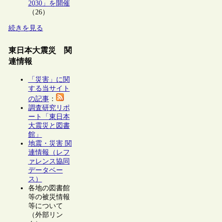
2030」を開催
（26）
続きを見る
東日本大震災 関
連情報
「災害」に関
する当サイト
の記事
：
調査研究リポ
ート「東日本
大震災と図書
館」
地震・災害 関
連情報（レフ
ァレンス協同
データベー
ス）
各地の図書館
等の被災情報
等について
（外部リン