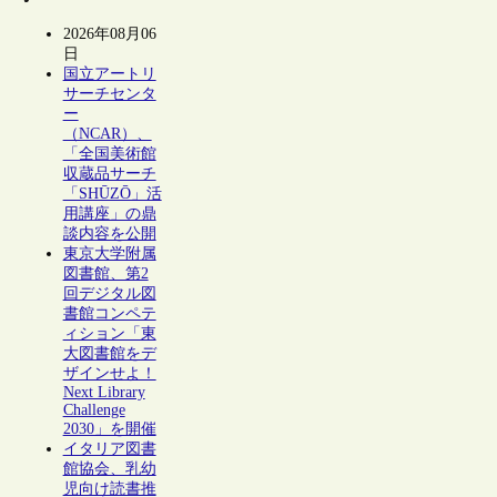
2026年08月06
日
国立アートリ
サーチセンタ
ー
（NCAR）、
「全国美術館
収蔵品サーチ
「SHŪZŌ」活
用講座」の鼎
談内容を公開
東京大学附属
図書館、第2
回デジタル図
書館コンペテ
ィション「東
大図書館をデ
ザインせよ！
Next Library
Challenge
2030」を開催
イタリア図書
館協会、乳幼
児向け読書推