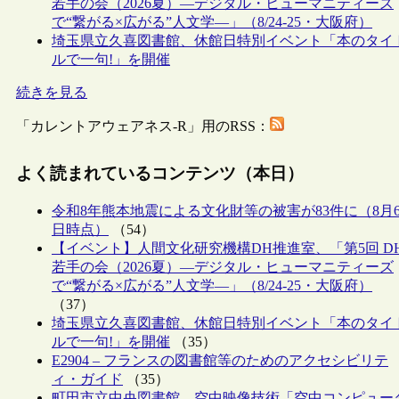
若手の会（2026夏）―デジタル・ヒューマニティーズ
で“繋がる×広がる”人文学―」（8/24-25・大阪府）
埼玉県立久喜図書館、休館日特別イベント「本のタイ
ルで一句!」を開催
続きを見る
「カレントアウェアネス-R」用のRSS：
よく読まれているコンテンツ（本日）
令和8年熊本地震による文化財等の被害が83件に（8月
日時点）
（54）
【イベント】人間文化研究機構DH推進室、「第5回 D
若手の会（2026夏）―デジタル・ヒューマニティーズ
で“繋がる×広がる”人文学―」（8/24-25・大阪府）
（37）
埼玉県立久喜図書館、休館日特別イベント「本のタイ
ルで一句!」を開催
（35）
E2904 – フランスの図書館等のためのアクセシビリテ
ィ・ガイド
（35）
町田市立中央図書館、空中映像技術「空中コンピュー