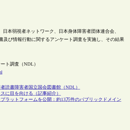
連合、日本弱視者ネットワーク、日本身体障害者団体連合会、
読書及び情報行動に関するアンケート調査を実施し、その結果
ート調査（NDL）
ml
害者
読書
障害者
国立国会図書館（NDL）
ンスに目を向ける（記事紹介）
プラットフォームを公開：約13万件のパブリックドメイン