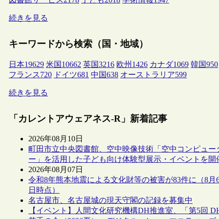
続きを見る
キーワードから検索（国・地域）
日本
19629
米国
10662
英国
3216
欧州
1426
カナダ
1069
韓国
950
フランス
720
ドイツ
681
中国
638
オーストラリア
599
続きを見る
「カレントアウェアネス-R」新着記事
2026年08月10日
町田市立中央図書館、空中映像技術「空中コンピュー
ー」を活用した子ども向け体験型展示・イベントを開
2026年08月07日
令和8年熊本地震による文化財等の被害が83件に（8月
日時点）
名古屋市、名古屋城の現天守閣の記録を募集中
【イベント】人間文化研究機構DH推進室、「第5回 D