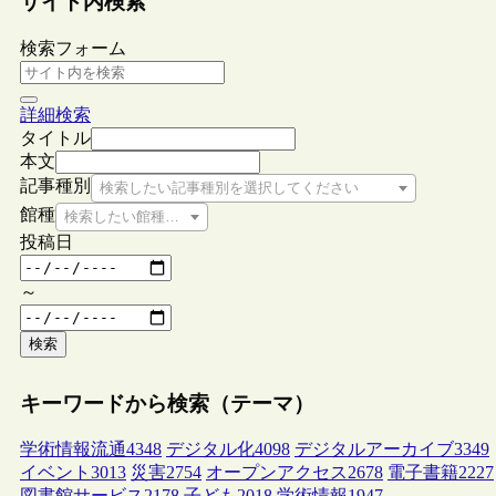
サイト内検索
検索フォーム
詳細検索
タイトル
本文
記事種別
検索したい記事種別を選択してください
館種
検索したい館種を選択してください
投稿日
～
検索
キーワードから検索（テーマ）
学術情報流通
4348
デジタル化
4098
デジタルアーカイブ
3349
イベント
3013
災害
2754
オープンアクセス
2678
電子書籍
2227
図書館サービス
2178
子ども
2018
学術情報
1947