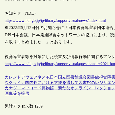
お知らせ（NDL）
https://www.ndl.go.jp/jp/library/supportvisual/news/index.html
※2022年5月12日付のお知らせに「日本視覚障害者団体
DPI日本会議、日本発達障害ネットワークの協力により、
を取りまとめました。」とあります。
視覚障害者等を対象にした読書及び情報行動に関するアンケ
https://www.ndl.go.jp/jp/library/supportvisual/questionnaire2021.ht
カレントアウェアネス-R
日本
国立図書館
議会図書館
視覚障
ウクライナ国内外における支援を通して図書館のレジリエ
カナダ・マッコード博物館、新たなオンラインコレクション
画像等を提供
累計アクセス数:
1289