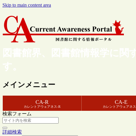
Skip to main content area
図書館界、図書館情報学に関
す。
メインメニュー
CA-R
CA-E
カレントアウェアネス-R
カレントアウェアネス
検索フォーム
詳細検索