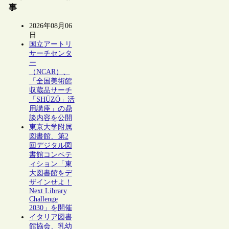
事
2026年08月06
日
国立アートリ
サーチセンタ
ー
（NCAR）、
「全国美術館
収蔵品サーチ
「SHŪZŌ」活
用講座」の鼎
談内容を公開
東京大学附属
図書館、第2
回デジタル図
書館コンペテ
ィション「東
大図書館をデ
ザインせよ！
Next Library
Challenge
2030」を開催
イタリア図書
館協会、乳幼