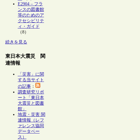
E2904 – フラ
ンスの図書館
等のためのア
クセシビリテ
ィ・ガイド
（8）
続きを見る
東日本大震災 関
連情報
「災害」に関
する当サイト
の記事
：
調査研究リポ
ート「東日本
大震災と図書
館」
地震・災害 関
連情報（レフ
ァレンス協同
データベー
ス）