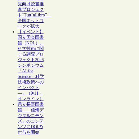
児向け読書推
進プロジェク
ト“TuttInLibro”：
全国ネットワ
ークが拡大
【イベント】
国立国会図書
館（NDL）、
科学技術に関
する調査プロ
ジェクト2026
シンポジウム
「AI for
Science―科学
技術政策への
インパクト
―」（9/11・
オンライン）
県立長野図書
館、「信州デ
ジタルコモン
ズ」のコンテ
ンツにDOIの
付与を開始