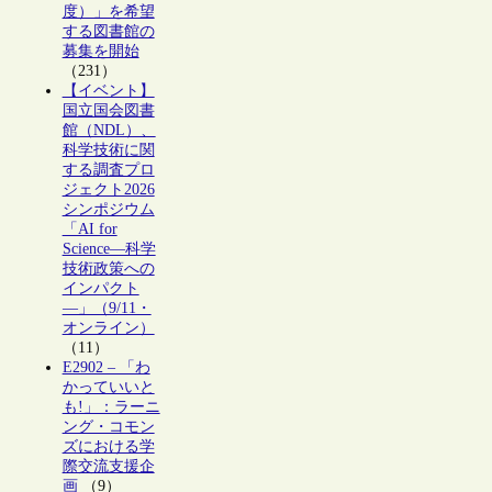
度）」を希望
する図書館の
募集を開始
（231）
【イベント】
国立国会図書
館（NDL）、
科学技術に関
する調査プロ
ジェクト2026
シンポジウム
「AI for
Science―科学
技術政策への
インパクト
―」（9/11・
オンライン）
（11）
E2902 – 「わ
かっていいと
も!」：ラーニ
ング・コモン
ズにおける学
際交流支援企
画
（9）