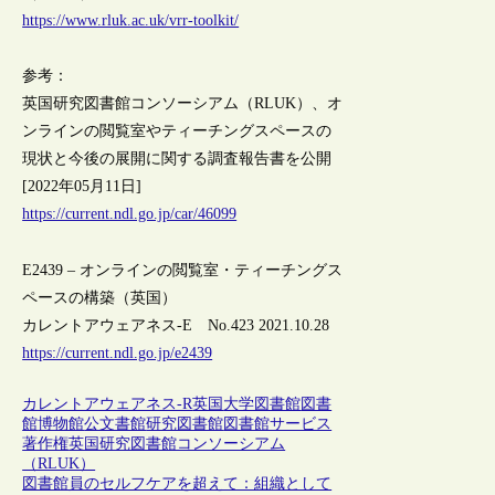
https://www.rluk.ac.uk/vrr-toolkit/
参考：
英国研究図書館コンソーシアム（RLUK）、オ
ンラインの閲覧室やティーチングスペースの
現状と今後の展開に関する調査報告書を公開
[2022年05月11日]
https://current.ndl.go.jp/car/46099
E2439 – オンラインの閲覧室・ティーチングス
ペースの構築（英国）
カレントアウェアネス-E No.423 2021.10.28
https://current.ndl.go.jp/e2439
カレントアウェアネス-R
英国
大学図書館
図書
館
博物館
公文書館
研究図書館
図書館サービス
著作権
英国研究図書館コンソーシアム
（RLUK）
図書館員のセルフケアを超えて：組織として