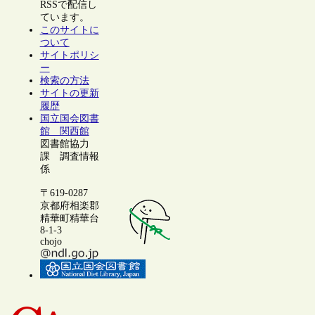
RSSで配信し
ています。
このサイトに
ついて
サイトポリシ
ー
検索の方法
サイトの更新
履歴
国立国会図書
館 関西館
図書館協力
課 調査情報
係
〒619-0287
京都府相楽郡
精華町精華台
8-1-3
chojo