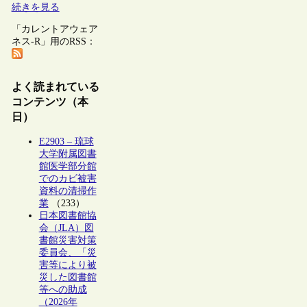
続きを見る
「カレントアウェア
ネス-R」用のRSS：
よく読まれている
コンテンツ（本
日）
E2903 – 琉球
大学附属図書
館医学部分館
でのカビ被害
資料の清掃作
業
（233）
日本図書館協
会（JLA）図
書館災害対策
委員会、「災
害等により被
災した図書館
等への助成
（2026年