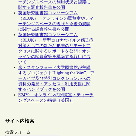
ーチングスペースの利用状況と認識に
関する調査報告書を公開
英国研究図書館コンソーシアム
（RLUK）、オンラインの閲覧室やティ
ーチングスペースの現状と今後の展開
に関する調査報告書を公開
英国研究図書館コンソーシアム
（RLUK）、新型コロナウイルス感染症
対策としての新たな形態のリモートア
クセスに関するレポートを公開：オン
ラインの閲覧室等を構築する取組につ
いて
米・スタンフォード大学図書館が主導
するプロジェクト“Lighting the Way”、ア
ーカイブ及び特別コレクションからの
資料の発見・アクセス・利用支援に関
するハンドブックを公開
E2439 – オンラインの閲覧室・ティーチ
ングスペースの構築（英国）
サイト内検索
検索フォーム