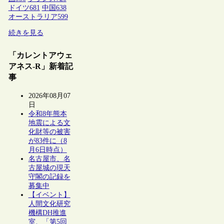
ドイツ
681
中国
638
オーストラリア
599
続きを見る
「カレントアウェ
アネス-R」新着記
事
2026年08月07
日
令和8年熊本
地震による文
化財等の被害
が83件に（8
月6日時点）
名古屋市、名
古屋城の現天
守閣の記録を
募集中
【イベント】
人間文化研究
機構DH推進
室、「第5回