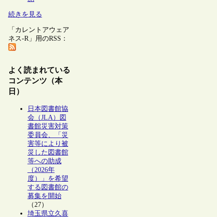
続きを見る
「カレントアウェア
ネス-R」用のRSS：
よく読まれている
コンテンツ（本
日）
日本図書館協
会（JLA）図
書館災害対策
委員会、「災
害等により被
災した図書館
等への助成
（2026年
度）」を希望
する図書館の
募集を開始
（27）
埼玉県立久喜