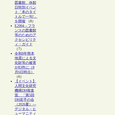
図書館、休館
日特別イベン
ト「本のタイ
トルで一句!」
を開催
（8）
E2904 – フラ
ンスの図書館
等のためのア
クセシビリテ
ィ・ガイド
（7）
令和8年熊本
地震による文
化財等の被害
が83件に（8
月6日時点）
（6）
【イベント】
人間文化研究
機構DH推進
室、「第5回
DH若手の会
（2026夏）―
デジタル・ヒ
ューマニティ