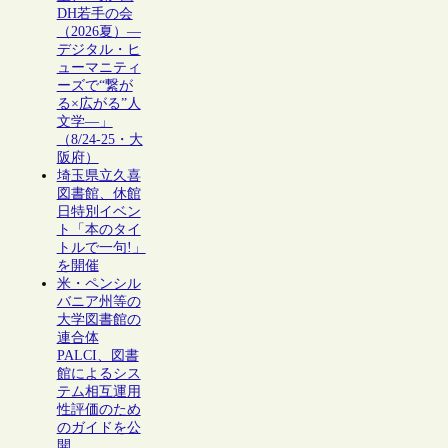
DH若手の会
（2026夏）―
デジタル・ヒ
ューマニティ
ーズで“繋が
る×広がる”人
文学―」
（8/24-25・大
阪府）
埼玉県立久喜
図書館、休館
日特別イベン
ト「本のタイ
トルで一句!」
を開催
米・ペンシル
バニア州等の
大学図書館の
連合体
PALCI、図書
館によるシス
テム相互運用
性評価のため
のガイドを公
開