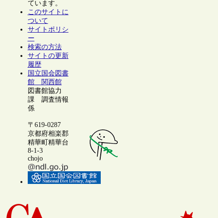
ています。
このサイトに
ついて
サイトポリシ
ー
検索の方法
サイトの更新
履歴
国立国会図書
館 関西館
図書館協力
課 調査情報
係
〒619-0287
京都府相楽郡
精華町精華台
8-1-3
chojo