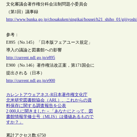
文化審議会著作権分科会法制問題小委員会
（第1回）議事録
http://www.bunka.go.jp/chosakuken/singikai/housei/h21_shiho_01/gijiyoshi
参考：
E895（No.145）「日本版フェアユース規定」
導入の議論と図書館への影響
http://current.ndl.go.jp/e895
E900（No.146）著作権法改正案，第171国会に
提出される（日本）
http://current.ndl.go.jp/e900
カレントアウェアネス-R
日本
著作権
文化庁
北米研究図書館協会（ARL）、これからの資
料保存に関する調査報告を公表
2,000人に聞きました－「あなたにとって、図
書館情報学修士号（MLIS）は価値あるもので
すか？」
累計アクセス数:
6750