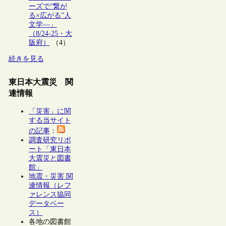
ーズで“繋が
る×広がる”人
文学―」
（8/24-25・大
阪府）
（4）
続きを見る
東日本大震災 関
連情報
「災害」に関
する当サイト
の記事
：
調査研究リポ
ート「東日本
大震災と図書
館」
地震・災害 関
連情報（レフ
ァレンス協同
データベー
ス）
各地の図書館