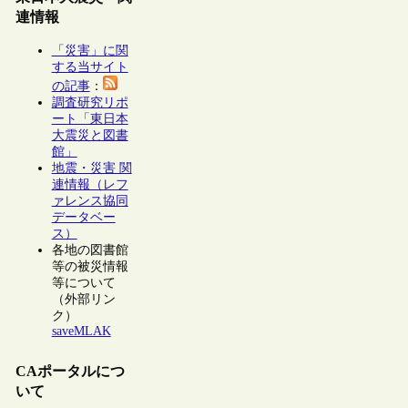
連情報
「災害」に関
する当サイト
の記事
：
調査研究リポ
ート「東日本
大震災と図書
館」
地震・災害 関
連情報（レフ
ァレンス協同
データベー
ス）
各地の図書館
等の被災情報
等について
（外部リン
ク）
saveMLAK
CAポータルにつ
いて