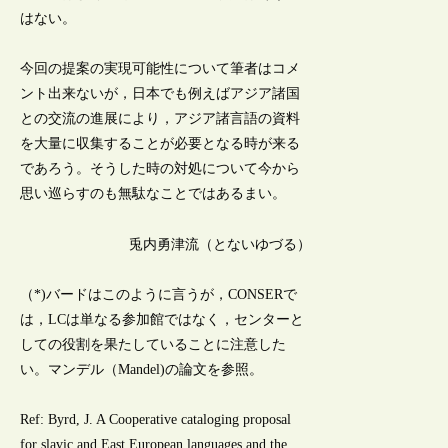
はない。
今回の提案の実現可能性について筆者はコメ
ント出来ないが，日本でも例えばアジア諸国
との交流の進展により，アジア諸言語の資料
を大量に収集することが必要となる時が来る
であろう。そうした時の対処について今から
思い巡らすのも無駄なことではあるまい。
兎内勇津流（とないゆづる）
（*)バードはこのように言うが，CONSERで
は，LCは単なる参加館ではなく，センターと
しての役割を果たしていることに注意した
い。マンデル（Mandel)の論文を参照。
Ref: Byrd, J. A Cooperative cataloging proposal
for slavic and East European languages and the