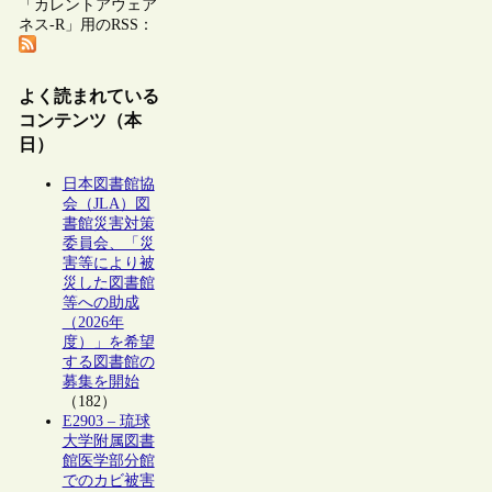
「カレントアウェア
ネス-R」用のRSS：
よく読まれている
コンテンツ（本
日）
日本図書館協
会（JLA）図
書館災害対策
委員会、「災
害等により被
災した図書館
等への助成
（2026年
度）」を希望
する図書館の
募集を開始
（182）
E2903 – 琉球
大学附属図書
館医学部分館
でのカビ被害