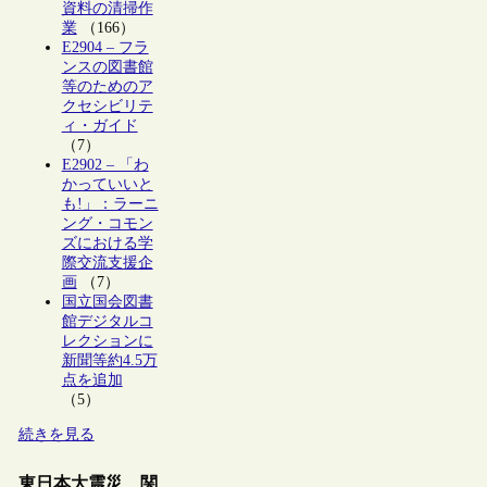
資料の清掃作
業
（166）
E2904 – フラ
ンスの図書館
等のためのア
クセシビリテ
ィ・ガイド
（7）
E2902 – 「わ
かっていいと
も!」：ラーニ
ング・コモン
ズにおける学
際交流支援企
画
（7）
国立国会図書
館デジタルコ
レクションに
新聞等約4.5万
点を追加
（5）
続きを見る
東日本大震災 関