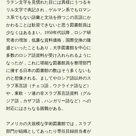
ラテン文字を見慣れた目には異様にうつるキ
リル文字で表記され，ゲルマン系でもロマン
ス系でもない語彙と文法を持つこの言語にか
かわることは歓迎できないと思う図書館員は
少なくはあるまい。1950年代以降，ロシア研
究者の増加，低廉な資料価格，国際交換の隆
盛といったこともあり，大学図書館を中心に
多数のロシア語資料が受け入れられるように
なったが，これに堪能な図書館員を整理部門
に擁する日本の図書館の数はそう多くないも
のと想像される。ましてやロシア語以外のス
ラブ系言語（チェコ語，ウクライナ語など）
や，東欧・ソ連の非スラブ系言語資料（グル
ジア語，カザフ語，ハンガリー語など）への
対応にはさらなる困難がある。
アメリカの大規模な学術図書館では，スラブ
部門が組織としてあったり専任目録担当者が