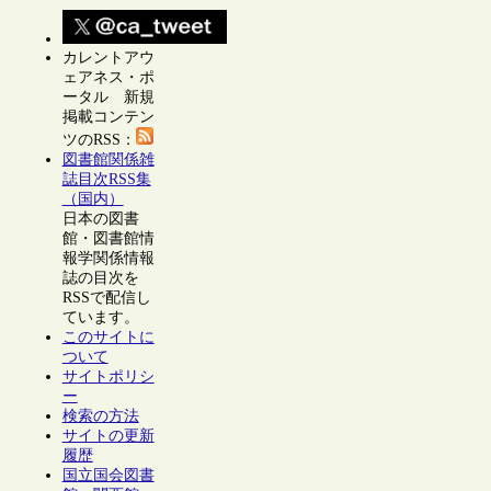
カレントアウ
ェアネス・ポ
ータル 新規
掲載コンテン
ツのRSS：
図書館関係雑
誌目次RSS集
（国内）
日本の図書
館・図書館情
報学関係情報
誌の目次を
RSSで配信し
ています。
このサイトに
ついて
サイトポリシ
ー
検索の方法
サイトの更新
履歴
国立国会図書