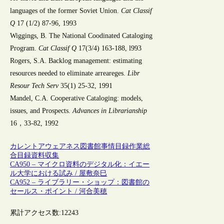
languages of the former Soviet Union.
Cat Classif
Q
17 (1/2) 87-96, 1993
Wiggings, B. The National Coodinated Cataloging
Program.
Cat Classif Q
17(3/4) 163-188, l993
Rogers, S.A. Backlog management: estimating
resources needed to eliminate arreareges.
Libr
Resour Tech Serv
35(1) 25-32, 1991
Mandel, C.A. Cooperative Cataloging: models,
issues, and Prospects.
Advances in Librarianship
16，33-82, 1992
カレントアウェアネス
図書館事情
目録作業
総
合目録
資料収集
CA950 – マイクロ資料のデジタル化：イエー
ル大学における試み / 屋敷奈巳
CA952 – ライブラリー・ショップ：図書館の
セールス・ポイント / 河合美穂
累計アクセス数:
12243