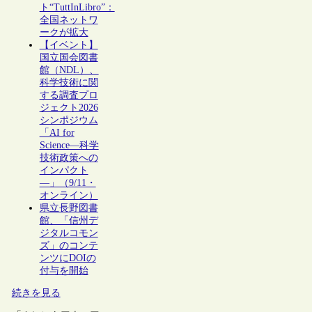
ト“TuttInLibro”：
全国ネットワ
ークが拡大
【イベント】
国立国会図書
館（NDL）、
科学技術に関
する調査プロ
ジェクト2026
シンポジウム
「AI for
Science―科学
技術政策への
インパクト
―」（9/11・
オンライン）
県立長野図書
館、「信州デ
ジタルコモン
ズ」のコンテ
ンツにDOIの
付与を開始
続きを見る