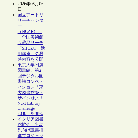
2026年08月06
日
国立アートリ
サーチセンタ
ー
（NCAR）、
「全国美術館
収蔵品サーチ
「SHŪZŌ」活
用講座」の鼎
談内容を公開
東京大学附属
図書館、第2
回デジタル図
書館コンペテ
ィション「東
大図書館をデ
ザインせよ！
Next Library
Challenge
2030」を開催
イタリア図書
館協会、乳幼
児向け読書推
進プロジェク