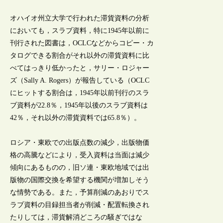
オハイオ州立大学で行われた滞貨資料の分析
においても，スラブ資料，特に1945年以前に
刊行された図書は，OCLCなどからコピー・カ
タログできる割合がそれ以外の滞貨資料に比
べてはっきり低かったと，サリー・ロジャー
ズ（Sally A. Rogers）が報告している（OCLC
にヒットする割合は，1945年以前刊行のスラ
ブ資料が22.8％，1945年以後のスラブ資料は
42％，それ以外の滞貨資料では65.8％）。
ロシア・東欧での出版点数の減少，出版物価
格の高騰などにより，受入資料は当面は減少
傾向にあるものの，旧ソ連・東欧地域では出
版物の国際交換を希望する機関が増加しそう
な情勢である。また，予算削減のあおりでス
ラブ資料の目録担当者が削減・配置転換され
たりしては，滞貨解消どころの騒ぎではな