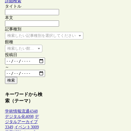
詳細検索
タイトル
本文
記事種別
検索したい記事種別を選択してください
館種
検索したい館種を選択してください
投稿日
～
検索
キーワードから検
索（テーマ）
学術情報流通
4348
デジタル化
4098
デ
ジタルアーカイブ
3349
イベント
3009