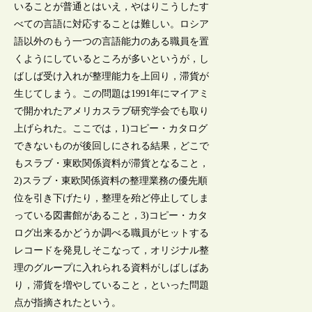
いることが普通とはいえ，やはりこうしたす
べての言語に対応することは難しい。ロシア
語以外のもう一つの言語能力のある職員を置
くようにしているところが多いというが，し
ばしば受け入れが整理能力を上回り，滞貨が
生じてしまう。この問題は1991年にマイアミ
で開かれたアメリカスラブ研究学会でも取り
上げられた。ここでは，1)コピー・カタログ
できないものが後回しにされる結果，どこで
もスラブ・東欧関係資料が滞貨となること，
2)スラブ・東欧関係資料の整理業務の優先順
位を引き下げたり，整理を殆ど停止してしま
っている図書館があること，3)コピー・カタ
ログ出来るかどうか調べる職員がヒットする
レコードを発見しそこなって，オリジナル整
理のグループに入れられる資料がしばしばあ
り，滞貨を増やしていること，といった問題
点が指摘されたという。