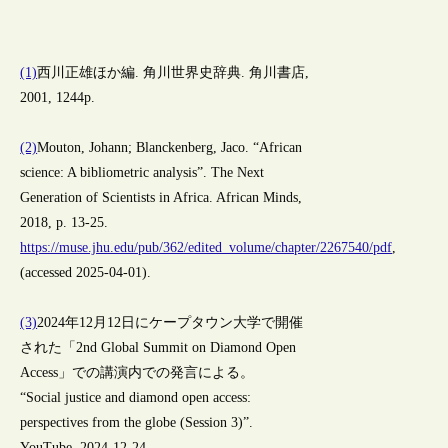
(1)
西川正雄ほか編. 角川世界史辞典. 角川書店,
2001, 1244p.
(2)
Mouton, Johann; Blanckenberg, Jaco. “African
science: A bibliometric analysis”. The Next
Generation of Scientists in Africa. African Minds,
2018, p. 13-25.
https://muse.jhu.edu/pub/362/edited_volume/chapter/2267540/pdf
,
(accessed 2025-04-01).
(3)
2024年12月12日にケープタウン大学で開催
された「2nd Global Summit on Diamond Open
Access」での講演内での発言による。
“Social justice and diamond open access:
perspectives from the globe (Session 3)”.
YouTube. 2024-12-24.