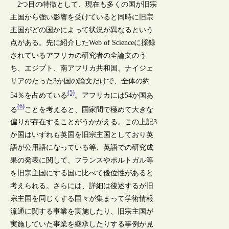
2つ目の特徴として、現在も多くの国が旧宗
主国から強い影響を受けていると同時に旧宗
主国がどの国かによって状況が異なるという
点がある。先に紹介したWeb of Scienceに採録
されているアフリカの研究者の全論文のう
ち、エジプト、南アフリカ共和国、ナイジェ
リアのたった3か国の論文だけで、全体の約
(5)
54％を占めている
。アフリカには54か国あ
(6)
る
ことを考えると、国家間で極めて大きな
偏りが存在することがうかがえる。この上記3
か国はいずれも英国を旧宗主国としており英
語が公用語になっている等、英語での研究成
果の発表に関して、フランスやポルトガル等
を旧宗主国にする国に比べて優位性があると
考えられる。さらには、詳細は後述するが旧
宗主国を同じくする国々が集まって学術情報
流通に関する事業を実施したり、旧宗主国が
実施していた事業を継承したりする事例が見