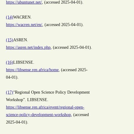
https://ubuntunet.net/
, (accessed 2025-04-01).
(14)
WACREN.
https://wacren.net/en/
, (accessed 2025-04-01).
(15)
ASREN.
https://asren.net/index.php
, (accessed 2025-04-01).
(16)
LIBSENSE.
https://libsense.ren.africa/home
, (accessed 2025-
04-01).
(17)
“Regional Open Science Policy Development
Workshop”. LIBSENSE.
https://libsense.ren.africa/event/regional-open-
science-policy-development-workshop
, (accessed
2025-04-01).