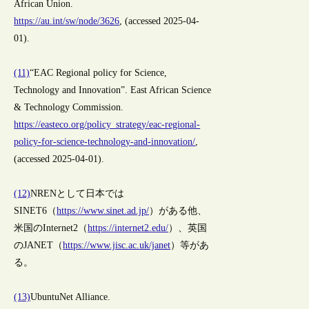
African Union.
https://au.int/sw/node/3626
, (accessed 2025-04-
01).
(11)
“EAC Regional policy for Science,
Technology and Innovation”. East African Science
& Technology Commission.
https://easteco.org/policy_strategy/eac-regional-
policy-for-science-technology-and-innovation/
,
(accessed 2025-04-01).
(12)
NRENとして日本では
SINET6（
https://www.sinet.ad.jp/
）がある他、
米国のInternet2（
https://internet2.edu/
）、英国
のJANET（
https://www.jisc.ac.uk/janet
）等があ
る。
(13)
UbuntuNet Alliance.