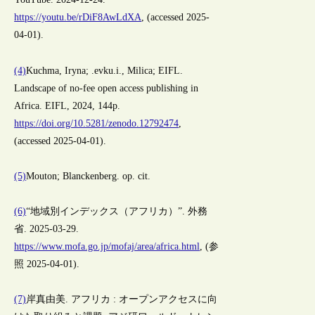
https://youtu.be/rDiF8AwLdXA
, (accessed 2025-
04-01).
(4)
Kuchma, Iryna; .evku.i., Milica; EIFL.
Landscape of no-fee open access publishing in
Africa. EIFL, 2024, 144p.
https://doi.org/10.5281/zenodo.12792474
,
(accessed 2025-04-01).
(5)
Mouton; Blanckenberg. op. cit.
(6)
“地域別インデックス（アフリカ）”. 外務
省. 2025-03-29.
https://www.mofa.go.jp/mofaj/area/africa.html
, (参
照 2025-04-01).
(7)
岸真由美. アフリカ : オープンアクセスに向