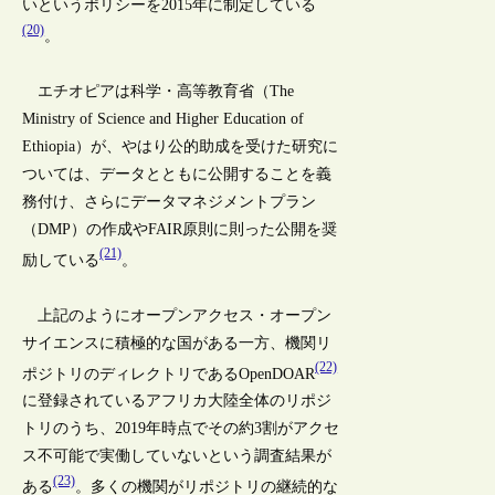
いというポリシーを2015年に制定している
(20)
。
エチオピアは科学・高等教育省（The
Ministry of Science and Higher Education of
Ethiopia）が、やはり公的助成を受けた研究に
ついては、データとともに公開することを義
務付け、さらにデータマネジメントプラン
（DMP）の作成やFAIR原則に則った公開を奨
(21)
励している
。
上記のようにオープンアクセス・オープン
サイエンスに積極的な国がある一方、機関リ
(22)
ポジトリのディレクトリであるOpenDOAR
に登録されているアフリカ大陸全体のリポジ
トリのうち、2019年時点でその約3割がアクセ
ス不可能で実働していないという調査結果が
(23)
ある
。多くの機関がリポジトリの継続的な