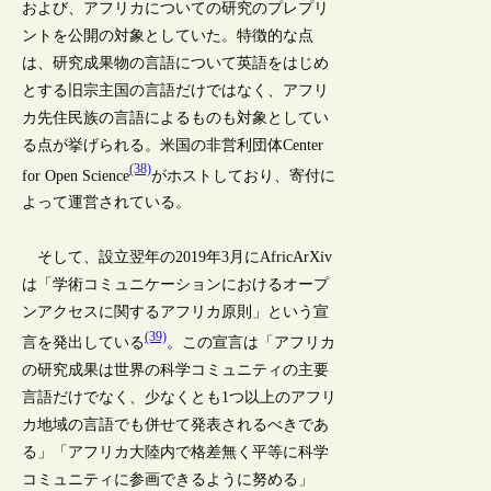
および、アフリカについての研究のプレプリ
ントを公開の対象としていた。特徴的な点
は、研究成果物の言語について英語をはじめ
とする旧宗主国の言語だけではなく、アフリ
カ先住民族の言語によるものも対象としてい
る点が挙げられる。米国の非営利団体Center
(38)
for Open Science
がホストしており、寄付に
よって運営されている。
そして、設立翌年の2019年3月にAfricArXiv
は「学術コミュニケーションにおけるオープ
ンアクセスに関するアフリカ原則」という宣
(39)
言を発出している
。この宣言は「アフリカ
の研究成果は世界の科学コミュニティの主要
言語だけでなく、少なくとも1つ以上のアフリ
カ地域の言語でも併せて発表されるべきであ
る」「アフリカ大陸内で格差無く平等に科学
コミュニティに参画できるように努める」