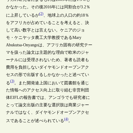
かなかった。その後2016年には同割合が3.2％
(2)
に上昇しているが
、地球上の人口の約18％
をアフリカが占めていることを考えると、決
して高い数字とは言えない。ケニアのジョ
モ・ケニヤッタ農工大学教授であるMary
Abukutsa-Onyangoは、アフリカ固有の研究テー
マを扱った論文は主題的な理由で欧米のジャ
ーナルには受理されないため、著者も読者も
費用を負担しないダイヤモンドオープンアク
セスの形で出版するしかなかったと述べてい
(3)
る
。また開発途上国において図書館を通じ
た情報へのアクセス向上に取り組む非営利団
体EIFLの報告書では、アンゴラでも研究者に
とって論文出版の主要な選択肢は商業ジャー
ナルではなく、ダイヤモンドオープンアクセ
(4)
スであることが述べられている
。