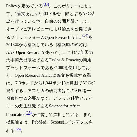
(33)
Policyを定めている
。このポリシーによっ
て、1論文あたり2,500ドルを上限とするAPC助
成を行っている他、自前の公開基盤として、
オープンピアレビューにより論文を公開でき
(34)
るプラットフォームOpen Research Africa
を
2018年から構築している（構築時の名称は
AAS Open Researchであった）。これは英国の
大手商業出版社であるTaylor & Francisの商用
プラットフォームであるF1000を使用してお
り、Open Research Africaに論文を掲載する際
は、613ポンドから1,044ポンドの範囲でAPCが
発生する。アフリカの研究者はこのAPCを一
切負担する必要がなく、アフリカ科学アカデ
ミーの派生組織であるScience for Africa
(35)
Foundation
が代替して負担している。また
掲載論文は、PubMed、Scopusにインデクスさ
(36)
れる
。