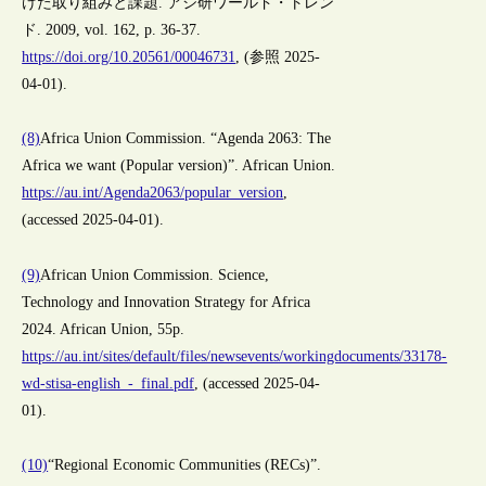
けた取り組みと課題. アジ研ワールド・トレン
ド. 2009, vol. 162, p. 36-37.
https://doi.org/10.20561/00046731
, (参照 2025-
04-01).
(8)
Africa Union Commission. “Agenda 2063: The
Africa we want (Popular version)”. African Union.
https://au.int/Agenda2063/popular_version
,
(accessed 2025-04-01).
(9)
African Union Commission. Science,
Technology and Innovation Strategy for Africa
2024. African Union, 55p.
https://au.int/sites/default/files/newsevents/workingdocuments/33178-
wd-stisa-english_-_final.pdf
, (accessed 2025-04-
01).
(10)
“Regional Economic Communities (RECs)”.