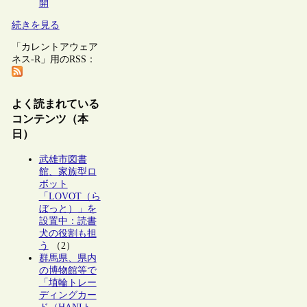
開
続きを見る
「カレントアウェア
ネス-R」用のRSS：
よく読まれている
コンテンツ（本
日）
武雄市図書
館、家族型ロ
ボット
「LOVOT（ら
ぼっと）」を
設置中：読書
犬の役割も担
う
（2）
群馬県、県内
の博物館等で
「埴輪トレー
ディングカー