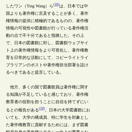
(18)
したワン（Ying Wang）ら
は、日本では中
国よりも著作権に言及することが多く、著作
権情報の提供に積極的であるものの、著作権
情報の可視性や図書館が行っている著作権活
動の点で不十分であると指摘した。その上
で、日本の図書館に対し、図書館ウェブサイ
ト上の著作権情報をより可視化し、著作権教
育を日常的な活動にして、コピーライトライ
ブラリアンのポストや著作権担当部署を設け
るべきであると提言している。
他方、多くの国で図書館員は著作権に関す
る知識が不足していると感じており、著作権
教育者の役割を担うことに自信を持てずにい
(19)
るとの報告がある
。日本の大学図書館にお
いても、大学の構成員、特に学生を対象とし
た著作権教育に貢献するためには、まず図書