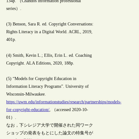
134p. （Chandos information professional
series）.
(3) Benson, Sara R. ed. Copyright Conversations:
Rights Literacy in a Digital World. ACRL, 2019,
401p.
(4) Smith, Kevin L.; Ellis, Erin L. ed. Coaching
Copyright. ALA Editions, 2020, 188p.
(5) “Models for Copyright Education in
Information Literacy Programs”. University of
Wisconsin-Milwaukee.
https://uwm.edu/informationstudies/research/partnerships/models-
for-copyright-education/
, （accessed 2020-10-
01）.
なお，下シレジア大学で開催された同ワーク
ショップの発表をもとにした論文の特集号が