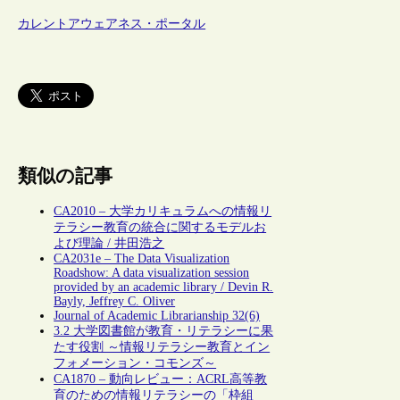
カレントアウェアネス・ポータル
類似の記事
CA2010 – 大学カリキュラムへの情報リ
テラシー教育の統合に関するモデルお
よび理論 / 井田浩之
CA2031e – The Data Visualization
Roadshow: A data visualization session
provided by an academic library / Devin R.
Bayly, Jeffrey C. Oliver
Journal of Academic Librarianship 32(6)
3.2 大学図書館が教育・リテラシーに果
たす役割 ～情報リテラシー教育とイン
フォメーション・コモンズ～
CA1870 – 動向レビュー：ACRL高等教
育のための情報リテラシーの「枠組