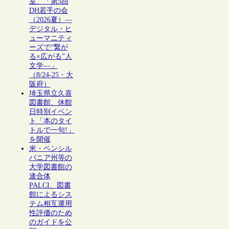
室、「第5回
DH若手の会
（2026夏）―
デジタル・ヒ
ューマニティ
ーズで“繋が
る×広がる”人
文学―」
（8/24-25・大
阪府）
埼玉県立久喜
図書館、休館
日特別イベン
ト「本のタイ
トルで一句!」
を開催
米・ペンシル
バニア州等の
大学図書館の
連合体
PALCI、図書
館によるシス
テム相互運用
性評価のため
のガイドを公