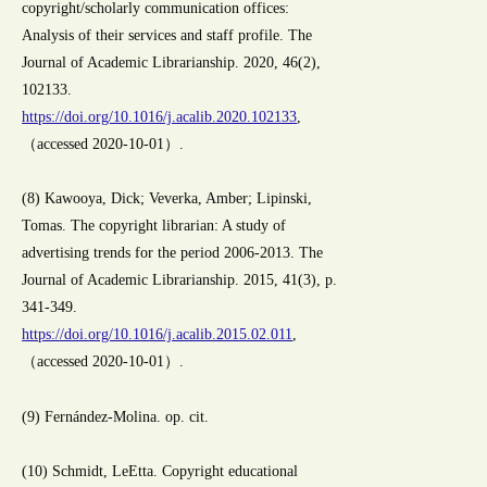
copyright/scholarly communication offices:
Analysis of their services and staff profile. The
Journal of Academic Librarianship. 2020, 46(2),
102133.
https://doi.org/10.1016/j.acalib.2020.102133
,
（accessed 2020-10-01）.
(8) Kawooya, Dick; Veverka, Amber; Lipinski,
Tomas. The copyright librarian: A study of
advertising trends for the period 2006-2013. The
Journal of Academic Librarianship. 2015, 41(3), p.
341-349.
https://doi.org/10.1016/j.acalib.2015.02.011
,
（accessed 2020-10-01）.
(9) Fernández-Molina. op. cit.
(10) Schmidt, LeEtta. Copyright educational