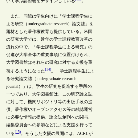
いて学ぶ講習会をデザインしている
。
また、同館は学生向けに「学士課程学生に
よる研究（undergraduate research）論文誌」を
題材とした著作権教育も提供している。米国
の研究大学では、近年の学士課程教育改革の
流れの中で、「学士課程学生による研究」の
促進が大学全体の重要事項に位置付けられ、
大学図書館はそれらの研究に対する支援を重
(14)
視するようになった
。「学士課程学生によ
る研究論文誌（undergraduate research
journal）」は、学生の研究を促進する手段の
一つであり、大学図書館は、この研究論文誌
に対して、機関リポジトリ等の出版手段の提
供、著作権やオープンアクセス等の雑誌運営
に必要な情報の提供、論文誌創刊への関与、
編集委員会への参加などによる支援を行って
(15)
いる
。そうした支援の展開には、ACRLが