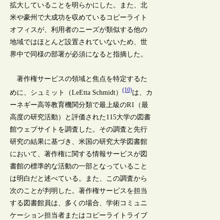
拡大していることを明らかにした。また、北
米や豪州で大成功を収めているコピーライト
オフィスが、利用者のニーズが類似する他の
地域ではほとんど設置されていないため、世
界中で同様の部署が必須になると指摘した。
著作権サービスの領域と焦点を特定するた
(10)
めに、シュミット（LeEtta Schmidt）
は、カ
ーネギー高等教育機関分類で最上級のR1（最
高度の研究活動）と評価された115大学の図書
館ウェブサイトを調査した。その調査と先行
研究の結果に基づき、米国の研究大学図書館
において、著作権に関する情報サービスが図
書館の標準的な活動の一部となっていること
は明白だと述べている。また、この調査から
次のことが判明した。著作権サービスを担当
する図書館員は、多くの場合、学術コミュニ
ケーション担当者またはコピーライトライブ