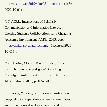
http://mslis.jp/am2019yoko/03_niimi.pdf
, （参照
2020-10-01）.
(16) ACRL. Intersections of Scholarly
Communication and Information Literacy:
Creating Strategic Collaborations for a Changing
Academic Environment. ACRL, 2013, 26p.
https://acrl.ala.org/intersections
, （accessed 2020-
10-01）.
(17) Hensley, Merinda Kaye. “Undergraduate
research journals as pedagogy”. Coaching
Copyright. Smith, Kevin L.; Ellis, Erin L. ed.
ALA Editions, 2020, p. 105-120.
(18) Wang, Y.; Yang, X. Libraries’ positions on
copyright: A comparative analysis between Japan
and China. Journal of Librarianship and