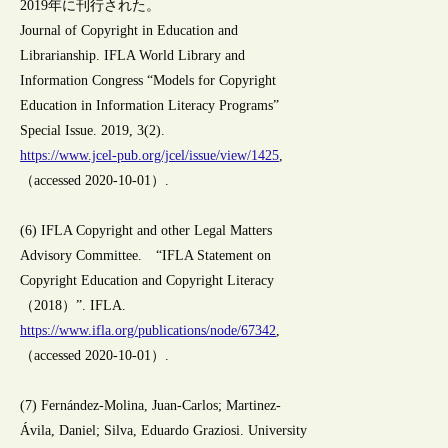
2019年に刊行された。
Journal of Copyright in Education and
Librarianship. IFLA World Library and
Information Congress “Models for Copyright
Education in Information Literacy Programs”
Special Issue. 2019, 3(2).
https://www.jcel-pub.org/jcel/issue/view/1425
,
（accessed 2020-10-01）.
(6) IFLA Copyright and other Legal Matters
Advisory Committee. “IFLA Statement on
Copyright Education and Copyright Literacy
（2018）”. IFLA.
https://www.ifla.org/publications/node/67342
,
（accessed 2020-10-01）.
(7) Fernández-Molina, Juan-Carlos; Martinez-
Ávila, Daniel; Silva, Eduardo Graziosi. University