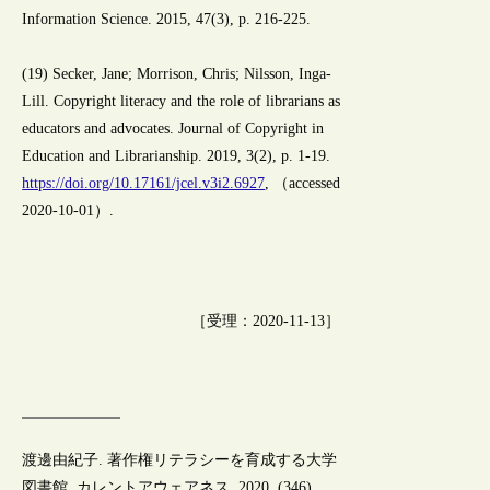
Information Science. 2015, 47(3), p. 216-225.
(19) Secker, Jane; Morrison, Chris; Nilsson, Inga-
Lill. Copyright literacy and the role of librarians as
educators and advocates. Journal of Copyright in
Education and Librarianship. 2019, 3(2), p. 1-19.
https://doi.org/10.17161/jcel.v3i2.6927
, （accessed
2020-10-01）.
［受理：2020-11-13］
渡邊由紀子. 著作権リテラシーを育成する大学
図書館. カレントアウェアネス. 2020, (346),