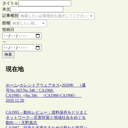
タイトル
本文
記事種別
検索したい記事種別を選択してください
館種
検索したい館種を選択してください
投稿日
～
検索
現在地
ホーム
»
カレントアウェアネス
»
2020年 （通
号No.343-No.346：CA1968-
CA1990）
»
No.346 （CA1986-CA1990）
2020.12.20
CA1995 – 動向レビュー：資料保存をとりまく
ネットワーク—災害対策と地域社会をめぐる
動向— / 天野真志
CA1987 – 協学を支援するための新たな学習ハ