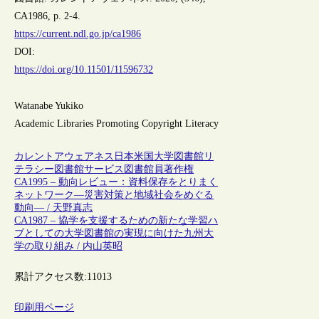
CA1986, p. 2-4.
https://current.ndl.go.jp/ca1986
DOI:
https://doi.org/10.11501/11596732
Watanabe Yukiko
Academic Libraries Promoting Copyright Literacy
カレントアウェアネス
日本
米国
大学図書館
リ
テラシー
図書館サービス
図書館員
著作権
CA1995 – 動向レビュー：資料保存をとりまく
ネットワーク—災害対策と地域社会をめぐる
動向— / 天野真志
CA1987 – 協学を支援するための新たな学習ハ
ブとしての大学図書館の実現に向けた九州大
学の取り組み / 内山英昭
累計アクセス数:
11013
印刷用ページ