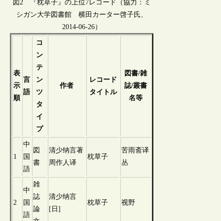
図2 『枕草子』の上位7レコード（協力：ミ
シガン大学図書館 横田カーター啓子氏、
2014-06-26）
コ
ン
テ
表
図書/雑
言
ン
レコード
示
作者
誌/叢書
語
ツ
タイトル
順
名等
タ
イ
プ
中
図
清少纳言著
苦雨斋译
1
国
枕草子
書
周作人译
丛
語
雑
中
誌
清少纳言
2
国
枕草子
视野
論
[日]
語