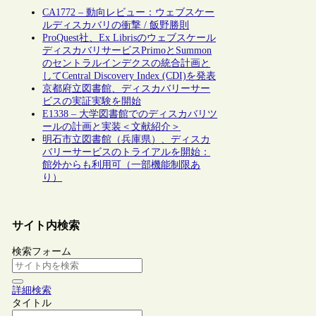
CA1772 – 動向レビュー：ウェブスケー
ルディスカバリの衝撃 / 飯野勝則
ProQuest社、Ex Librisのウェブスケール
ディスカバリサービスPrimoとSummon
のセントラルインデクスの統合計画と
してCentral Discovery Index (CDI)を発表
京都府立図書館、ディスカバリーサー
ビスの実証実験を開始
E1338 – 大学図書館でのディスカバリツ
ールの計画と実装＜文献紹介＞
明石市立図書館（兵庫県）、ディスカ
バリーサービスのトライアルを開始：
館外からも利用可（一部機能制限あ
り）
サイト内検索
検索フォーム
詳細検索
タイトル