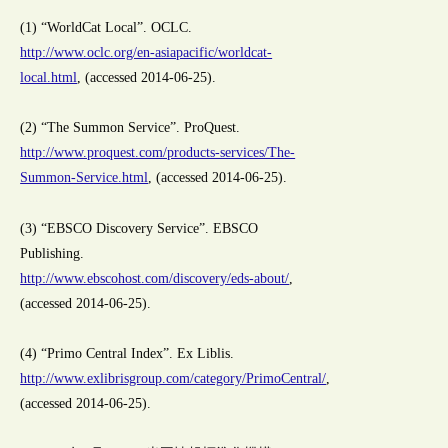
(1) “WorldCat Local”. OCLC.
http://www.oclc.org/en-asiapacific/worldcat-
local.html
, (accessed 2014-06-25).
(2) “The Summon Service”. ProQuest.
http://www.proquest.com/products-services/The-
Summon-Service.html
, (accessed 2014-06-25).
(3) “EBSCO Discovery Service”. EBSCO
Publishing.
http://www.ebscohost.com/discovery/eds-about/
,
(accessed 2014-06-25).
(4) “Primo Central Index”. Ex Liblis.
http://www.exlibrisgroup.com/category/PrimoCentral/
,
(accessed 2014-06-25).