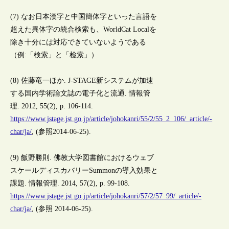
(7) なお日本漢字と中国簡体字といった言語を
超えた異体字の統合検索も、WorldCat Localを
除き十分には対応できていないようである
（例:「検索」と「检索」）
(8) 佐藤竜一ほか. J-STAGE新システムが加速
する国内学術論文誌の電子化と流通. 情報管
理. 2012, 55(2), p. 106-114.
https://www.jstage.jst.go.jp/article/johokanri/55/2/55_2_106/_article/-
char/ja/
, (参照2014-06-25).
(9) 飯野勝則. 佛教大学図書館におけるウェブ
スケールディスカバリーSummonの導入効果と
課題. 情報管理. 2014, 57(2), p. 99-108.
https://www.jstage.jst.go.jp/article/johokanri/57/2/57_99/_article/-
char/ja/
, (参照 2014-06-25).