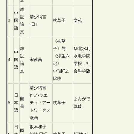
文
雑
中
誌
清少纳言
3
国
枕草子
文苑
論
[日]
語
文
《枕草
雑
子》与
华北水利
中
誌
《浮生六
水电学院
4
国
宋茜茜
論
记》
学报：社
語
文
中“趣”之
会科学版
比较
清少納言
日
作,バラエ
図
まんがで
5
本
ティ・アー
枕草子
書
読破
語
トワークス
漫画
日
坂本和子
図