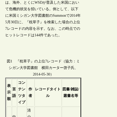
は、海外、とくにWSDが普及した米国におい
て危機的状況を招いている。例として、以下
に米国ミシガン大学図書館のSummonで2014年
5月30日に、『枕草子』を検索した場合の上位
7レコードの内容を示す。なお、この時点での
ヒットレコードは144件であった。
図1 『枕草子』の上位7レコード（協力：ミ
シガン大学図書館 横田カーター啓子氏、
2014-05-30）
コン
表
言
テン
作
レコードタイト
図書/雑誌/
示
語
ツタ
者
ル
叢書名等
順
イプ
清
中
少