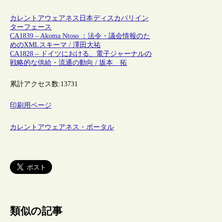
カレントアウェアネス
日本
ディスカバリイン
ターフェース
CA1839 – Akoma Ntoso ：法令・議会情報のた
めのXMLスキーマ / 澤田大祐
CA1828 – ドイツにおける、電子ジャーナルの
戦略的な供給・流通の動向 / 坂本 拓
累計アクセス数:
13731
印刷用ページ
カレントアウェアネス・ポータル
類似の記事