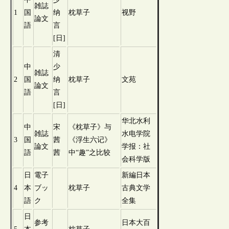
雑誌
1
国
纳
枕草子
视野
論文
語
言
[日]
清
中
少
雑誌
2
国
纳
枕草子
文苑
論文
語
言
[日]
华北水利
中
宋
《枕草子》与
雑誌
水电学院
3
国
茜
《浮生六记》
論文
学报：社
語
茜
中“趣”之比较
会科学版
日
電子
新編日本
4
本
ブッ
枕草子
古典文学
語
ク
全集
日
参考
日本大百