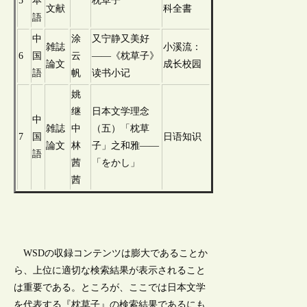
5
本
枕草子
文献
科全書
語
中
涂
又宁静又美好
雑誌
小溪流：
6
国
云
——《枕草子》
論文
成长校园
語
帆
读书小记
姚
继
日本文学理念
中
雑誌
中
（五）「枕草
7
国
日语知识
論文
林
子」之和雅——
語
茜
「をかし」
茜
WSDの収録コンテンツは膨大であることか
ら、上位に適切な検索結果が表示されること
は重要である。ところが、ここでは日本文学
を代表する『枕草子』の検索結果であるにも