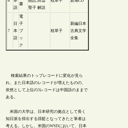
6
本
朗読,田辺
枕草子
新潮CD
書
語
聖子 解説
電
日
子
新編日本
7
本
ブ
枕草子
古典文学
語
ッ
全集
ク
検索結果のトップレコードに変化が見ら
れ、また日本語のレコードが増えたものの、
依然として上位の3レコードは中国語のままで
ある。
米国の大学は、日本研究の拠点として長く
知日派を排出する揺籃となってきたと筆者は
考える。しかし、米国のWSDにおいて、日本