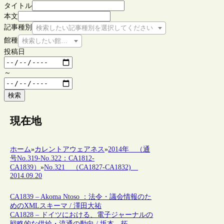
タイトル
本文
記事種別
検索したい記事種別を選択してください
館種
検索したい館種を選択してください
投稿日
～
検索
現在地
ホーム
»
カレントアウェアネス
»
2014年 （通
号No.319-No.322：CA1812-
CA1839）
»
No.321 （CA1827-CA1832)
2014.09.20
CA1839 – Akoma Ntoso ：法令・議会情報のた
めのXMLスキーマ / 澤田大祐
CA1828 – ドイツにおける、電子ジャーナルの
戦略的な供給・流通の動向 / 坂本 拓