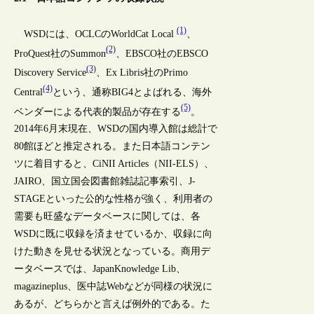
(1)
WSDには、OCLCのWorldCat Local
、
(2)
ProQuest社のSummon
、EBSCO社のEBSCO
(3)
Discovery Service
、Ex Libris社のPrimo
(4)
Central
という、通称BIG4とよばれる、海外
(5)
ベンダーによる代表的製品が存在する
。
2014年6月末現在、WSDの国内導入館は総計で
80館ほどと推定される。また日本語コンテン
ツに着目すると、CiNII Articles（NII-ELS）、
JAIRO、国立国会図書館雑誌記事索引、J-
STAGEといった公的な性格が強く、利用者の
需要も旺盛なデータベースに関しては、各
WSDに既に収録を済ませているか、収録に向
けた動きを見せる状況となっている。商用デ
ータベースでは、JapanKnowledge Lib、
magazineplus、医中誌Webなどが同様の状況に
あるが、どちらかと言えば例外的である。た