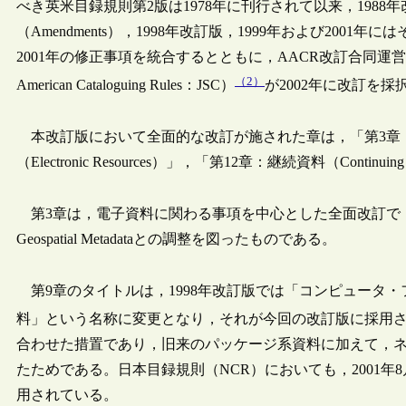
べき英米目録規則第2版は1978年に刊行されて以来，1988年改訂
（Amendments），1998年改訂版，1999年および200
2001年の修正事項を統合するとともに，AACR改訂合同運営委員会（Joint Ste
（2）
American Cataloguing Rules：JSC）
が2002年に改訂を
本改訂版において全面的な改訂が施された章は，「第3章：地図資料（C
（Electronic Resources）」，「第12章：継続資料（Contin
第3章は，電子資料に関わる事項を中心とした全面改訂で，地図のメタデータ
Geospatial Metadataとの調整を図ったものである。
第9章のタイトルは，1998年改訂版では「コンピュータ・
料」という名称に変更となり，それが今回の改訂版に採用され
合わせた措置であり，旧来のパッケージ系資料に加えて，
たためである。日本目録規則（NCR）においても，2001年
用されている。