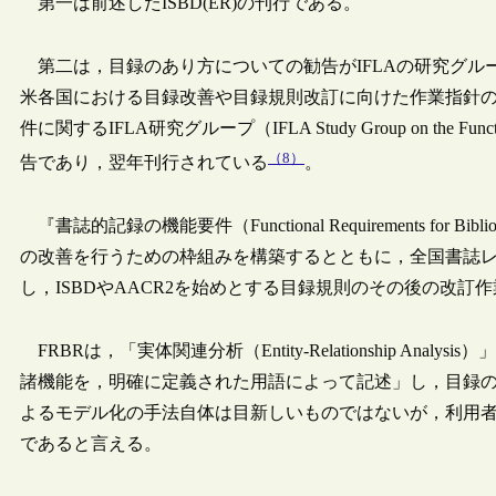
第一は前述したISBD(ER)の刊行である。
第二は，目録のあり方についての勧告がIFLAの研究グルー
米各国における目録改善や目録規則改訂に向けた作業指針
件に関するIFLA研究グループ（IFLA Study Group on the Functiona
（8）
告であり，翌年刊行されている
。
『書誌的記録の機能要件（Functional Requirements for B
の改善を行うための枠組みを構築するとともに，全国書誌
し，ISBDやAACR2を始めとする目録規則のその後の改
FRBRは，「実体関連分析（Entity-Relationship A
諸機能を，明確に定義された用語によって記述」し，目録
よるモデル化の手法自体は目新しいものではないが，利用
であると言える。