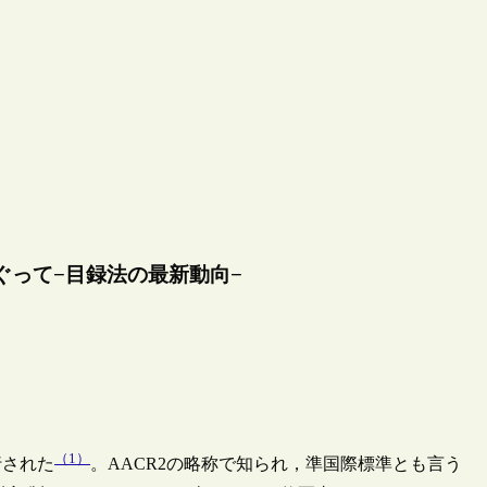
めぐって−目録法の最新動向−
（1）
行された
。AACR2の略称で知られ，準国際標準とも言う