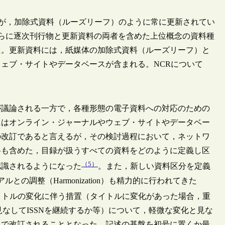
ていたが，加除式資料（ルーズリーフ）のように常に更新されてい
と定義し，さらに逐次刊行物と更新資料の両者を含めた上位概念の資料種
た。更新資料には，紙媒体の加除式資料（ルーズリーフ）と
ェブ・サイトやデータベースが含まれる。NCRについて
焉が議論される一方で，各種形態の電子資料への対応のための
にはオンライン・ジャーナルやウェブ・サイトやデータベー
の改訂であると言えるが，その検討過程において，ネットワ
料も含めた，目録が扱うすべての資料をどのように定義し区
（5）
認識されるようになった
。また，新しい資料区分を定義
との調整（Harmonization）も精力的に行われてきた
イトルの変化に伴う措置（タイトルに変化があった場合，重
見なしてISSNを継続するか等）について，軽微な変化と見な
向で改訂されることとなった。記述の基盤を初号に置くか最