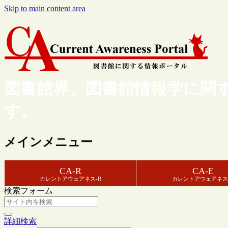
Skip to main content area
図書館界、図書館情報学に関
す。
メインメニュー
CA-R
CA-E
カレントアウェアネス-R
カレントアウェアネス
検索フォーム
詳細検索