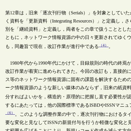
第12章は，旧来「逐次刊行物（Serials）」を対象とし
く資料を「更新資料（Integrating Resources）」
別を「継続資料」と定義し，両者をこの章で扱うこととし
ともに，ネットワーク情報資源の中の日々更新されてゆくウ
（4）
も，同趣旨で現在，改訂作業が進行中である
。
1980年代から1990年代にかけて，目録規則の時代の終
改訂作業が着実に進められてきた。今回の改訂も，直接的
ス等のネットワーク情報資源に固有の課題を解決するため
ーク情報資源のような新しい媒体のみならず，旧来の紙資
分すればよいかを，構造的・原理的に把握し直す必要性が
するにあたっては，他の国際標準であるISBDやISSNマニュアル
（6）
。このような調整作業の中で，逐次刊行物におけるタ
要な変化と見なしてISSNの新規付与を行うか軽微な変化と
す範囲を広げることにより，新規レコード作成を減らす方