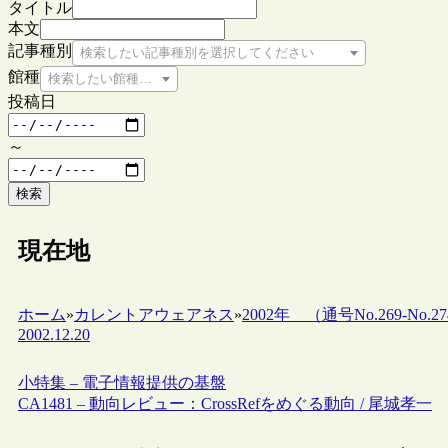
タイトル
本文
記事種別
検索したい記事種別を選択してください
館種
検索したい館種を選択してください
投稿日
～
検索
現在地
ホーム
»
カレントアウェアネス
»
2002年 （通号No.269-No.27
2002.12.20
小特集 – 電子情報提供の基盤
CA1481 – 動向レビュー：CrossRefをめぐる動向 / 尾城孝一