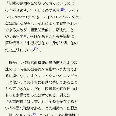
「新聞の原物を全て取っておくというのは
(18)
少々やり過ぎだ」というのである
。クウィ
ント(Barbara Quint)も，マイクロフィルムの欠
点は認めながらも，それによって資料を利用
できる人数が「指数関数的に」増えたこと
や，保管場所が有限であること等を論拠に，
情報伝達の「形態ではなく中身が大切」なの
(19)
だと主張している
。
確かに，情報提供機能の量的拡大および高
速化は，現在の図書館が目指すべき方向であ
るに違いない。また，マイクロ化やコンピュ
ータ化が，その非常に有効な手段であること
も否定できない。だが，図書館の存在理由は
もっと多様であったはずである。例えば，
「図書館員には，書かれた記録を保存すると
いう神聖な職務がある」との期待もまた否定
(20)
し難いであろう
。コンピュータの機能性は