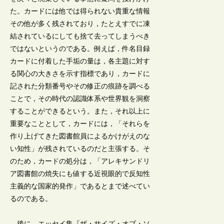
た。カードには他では得られない貴重な情報
その他が多く残されており，たとえすでに凍
結されているにしても捨て去ってしまうべき
ではないというのである。例えば，件名目録
カードに付着した手垢の量は，各主題に対す
る関心の大きさを示す指標であり，カードに
記された分類番号やその修正の痕跡を調べる
ことで，その時代の認識体系や世界観を洞察
することができるという。また，それ以上に
重要なこととして，カードには，「それらを
作り上げてきた図書館員によるかけがえのな
い知性」が残されているのだと主張する。そ
のため，カードの処分は，「アレキサンドリ
ア図書館の焼失にも値する近視眼的で反知性
主義的な国家的発作」であるとまで述べてい
るのである。
後に，エッセイ集『ザ・サイズ・オブ・ソ