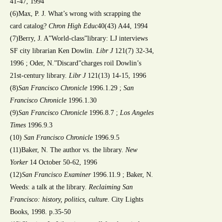
41-47, 1994
(6)Max, P. J. What’s wrong with scrapping the
card catalog?
Chron High Educ
40(43) A44, 1994
(7)Berry, J. A”World-class”library: LJ interviews
SF city librarian Ken Dowlin.
Libr J
121(7) 32-34,
1996 ; Oder, N.”Discard”charges roil Dowlin’s
21st-century library.
Libr J
121(13) 14-15, 1996
(8)
San Francisco Chronicle
1996.1.29 ;
San
Francisco Chronicle
1996.1.30
(9)
San Francisco Chronicle
1996.8.7 ;
Los Angeles
Times
1996.9.3
(10)
San Francisco Chronicle
1996.9.5
(11)Baker, N. The author vs. the library.
New
Yorker
14 October 50-62, 1996
(12)
San Francisco Examiner
1996.11.9 ; Baker, N.
Weeds: a talk at the library.
Reclaiming San
Francisco: history, politics, culture
. City Lights
Books, 1998. p.35-50