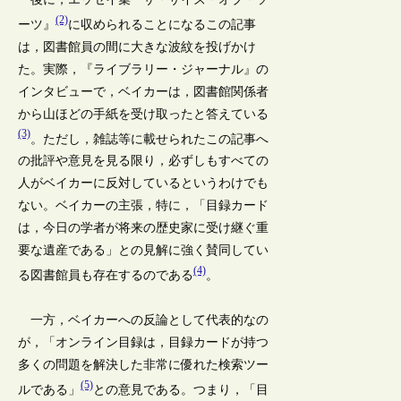
(2)
ーツ』
に収められることになるこの記事
は，図書館員の間に大きな波紋を投げかけ
た。実際，『ライブラリー・ジャーナル』の
インタビューで，ベイカーは，図書館関係者
から山ほどの手紙を受け取ったと答えている
(3)
。ただし，雑誌等に載せられたこの記事へ
の批評や意見を見る限り，必ずしもすべての
人がベイカーに反対しているというわけでも
ない。ベイカーの主張，特に，「目録カード
は，今日の学者が将来の歴史家に受け継ぐ重
要な遺産である」との見解に強く賛同してい
(4)
る図書館員も存在するのである
。
一方，ベイカーへの反論として代表的なの
が，「オンライン目録は，目録カードが持つ
多くの問題を解決した非常に優れた検索ツー
(5)
ルである」
との意見である。つまり，「目