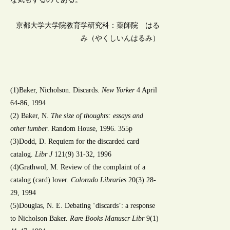
京都大学大学院教育学研究科：薬師院 はる
み（やくしいんはるみ）
(1)Baker, Nicholson. Discards.
New Yorker
4 April
64-86, 1994
(2) Baker, N.
The size of thoughts: essays and
other lumber
. Random House, 1996. 355p
(3)Dodd, D. Requiem for the discarded card
catalog.
Libr J
121(9) 31-32, 1996
(4)Grathwol, M. Review of the complaint of a
catalog (card) lover.
Colorado Libraries
20(3) 28-
29, 1994
(5)Douglas, N. E. Debating ‘discards’: a response
to Nicholson Baker.
Rare Books Manuscr Libr
9(1)