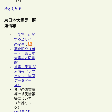
（3）
続きを見る
東日本大震災 関
連情報
「災害」に関
する当サイト
の記事
：
調査研究リポ
ート「東日本
大震災と図書
館」
地震・災害 関
連情報（レフ
ァレンス協同
データベー
ス）
各地の図書館
等の被災情報
等について
（外部リン
ク）
saveMLAK