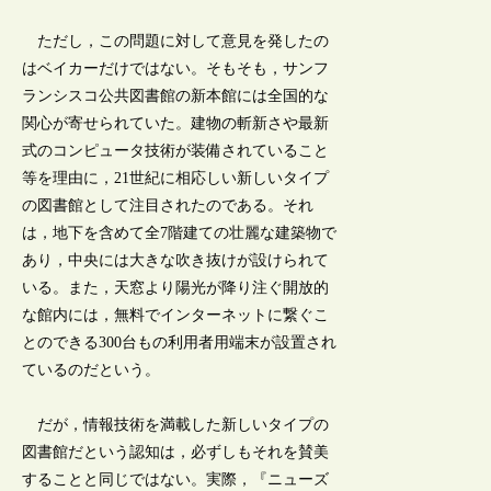
ただし，この問題に対して意見を発したの
はベイカーだけではない。そもそも，サンフ
ランシスコ公共図書館の新本館には全国的な
関心が寄せられていた。建物の斬新さや最新
式のコンピュータ技術が装備されていること
等を理由に，21世紀に相応しい新しいタイプ
の図書館として注目されたのである。それ
は，地下を含めて全7階建ての壮麗な建築物で
あり，中央には大きな吹き抜けが設けられて
いる。また，天窓より陽光が降り注ぐ開放的
な館内には，無料でインターネットに繋ぐこ
とのできる300台もの利用者用端末が設置され
ているのだという。
だが，情報技術を満載した新しいタイプの
図書館だという認知は，必ずしもそれを賛美
することと同じではない。実際，『ニューズ