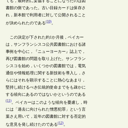
ても，最終的に妥協することになったのは図
書館の側であった。古い目録カードは保存さ
れ，新本館で利用者に対して公開されること
(10)
が決められたのである
。
この決定が下された約1か月後，ベイカー
は，サンフランシスコ公共図書館における諸
事例を中心に，『ニューヨーカー』誌上で，
再び図書館の問題を取り上げた。サンフラン
シスコを始め，いくつかの図書館では，電気
通信や情報処理に関する新技術を導入し，さ
らにはそれを顕示することに熱心なあまり，
堅持し続けるべき伝統的使命までをも疎かに
する傾向にあるのではないかというのである
(11)
。ベイカーはこのような傾向を憂慮し，時
には「過去に向けられた憎悪犯罪」という言
葉さえ用いて，近年の図書館に対する否定的
(12)
な意見を発し続けたのである
。