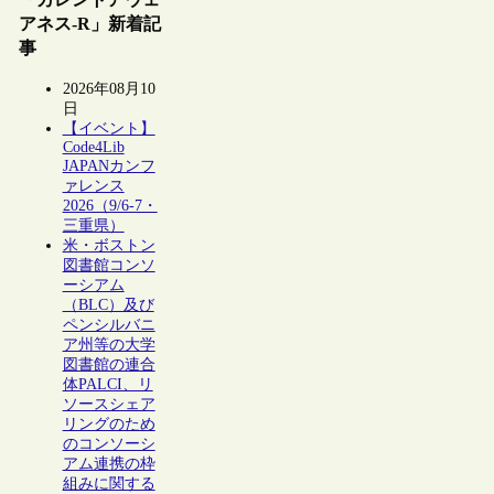
アネス-R」新着記
事
2026年08月10
日
【イベント】
Code4Lib
JAPANカンフ
ァレンス
2026（9/6-7・
三重県）
米・ボストン
図書館コンソ
ーシアム
（BLC）及び
ペンシルバニ
ア州等の大学
図書館の連合
体PALCI、リ
ソースシェア
リングのため
のコンソーシ
アム連携の枠
組みに関する