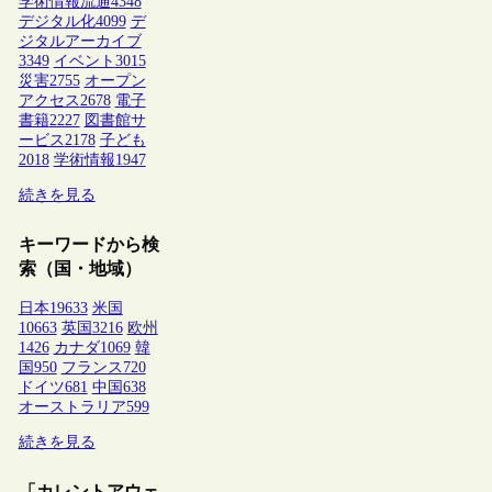
学術情報流通
4348
デジタル化
4099
デ
ジタルアーカイブ
3349
イベント
3015
災害
2755
オープン
アクセス
2678
電子
書籍
2227
図書館サ
ービス
2178
子ども
2018
学術情報
1947
続きを見る
キーワードから検
索（国・地域）
日本
19633
米国
10663
英国
3216
欧州
1426
カナダ
1069
韓
国
950
フランス
720
ドイツ
681
中国
638
オーストラリア
599
続きを見る
「カレントアウェ