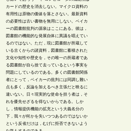
カードの歴史を消去しない。マイクロ資料の
有用性は原物の価値を落とさない。最新資料
の必要性は古い書物を無用にしない。ベイカ
ーの図書館批判の源泉はここにある。彼は，
図書館の機能的な発展自体に異議を唱えてい
るのではない。ただ，現に図書館が所蔵して
いる古くからの諸資料，図書館に蓄積された
文化や知性や歴史を，その唯一の所蔵者であ
る図書館が自ら捨て去っているという事実を
問題にしているのである。多くの図書館関係
者にとって，ベイカーの批判には同調し難い
点も多く，反論を加えるべき主張だと映るに
違いない。日々現実的な使命を担う者は，そ
れを優先せざるを得ないからである。しか
し，情報提供機能の拡充という大義名分の
下，我々が何かを失いつつあるのではないか
という反省だけは，むげに拒否できないよう
な気もするのである。