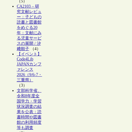
（5）
CA2103 – 研
究文献レビュ
ー：子どもの
読書と図書館
をめぐる20
年：文献にみ
る児童サービ
スの展開 / 汐
﨑順子
（4）
【イベント】
Code4Lib
JAPANカンフ
ァレンス
2026（9/6-7・
三重県）
（3）
文部科学省、
令和8年度全
国学力・学習
状況調査の結
果を公表：読
書時間や図書
館の利用頻度
等も調査