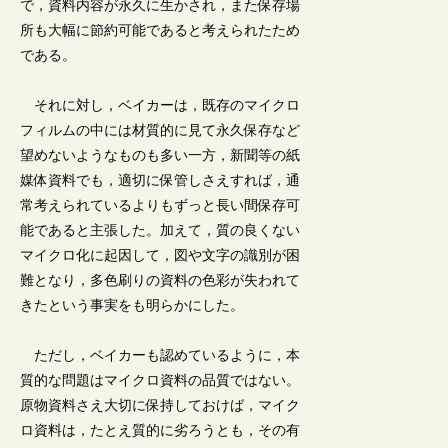
で，資料内容が永久に生かされ，また保存場
所も大幅に節約可能であると考えられたため
である。
それに対し，ベイカーは，既存のマイクロ
フィルムの中には材質的に見て永久保存など
望めないようなものも多い一方，新聞等の紙
媒体資料でも，適切に保管しさえすれば，通
常考えられているよりもずっと長い間保存可
能であると主張した。加えて，質の良くない
マイクロ化に起因して，図や文字の識別が困
難となり，多色刷りの資料の色彩が失われて
きたという事実をも明らかにした。
ただし，ベイカーも認めているように，本
質的な問題はマイクロ資料の品質ではない。
原物資料さえ大切に保持しておけば，マイク
ロ資料は，たとえ質的に劣ろうとも，その有