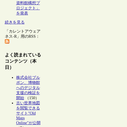
資料館構想プ
ロジェクト」
を発表
続きを見る
「カレントアウェア
ネス-R」用のRSS：
よく読まれている
コンテンツ（本
日）
株式会社ブル
ボン、博物館
へのデジタル
支援の検証を
開始
（150）
古い世界地図
を閲覧できる
サイト“Old
Maps
Online”が公開