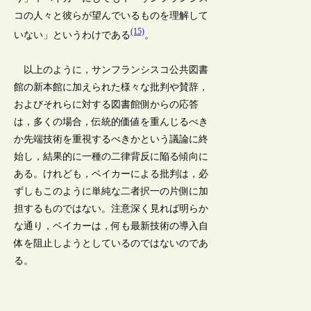
コの人々と彼らが望んでいるものを理解して
(15)
いない」というわけである
。
以上のように，サンフランシスコ公共図書
館の新本館に加えられた様々な批判や賛辞，
およびそれらに対する図書館側からの応答
は，多くの場合，伝統的価値を重んじるべき
か先端技術を重視するべきかという議論に終
始し，結果的に一種の二律背反に陥る傾向に
ある。けれども，ベイカーによる批判は，必
ずしもこのように単純な二者択一の片側に加
担するものではない。注意深く見れば明らか
な通り，ベイカーは，何も最新技術の導入自
体を阻止しようとしているのではないのであ
る。