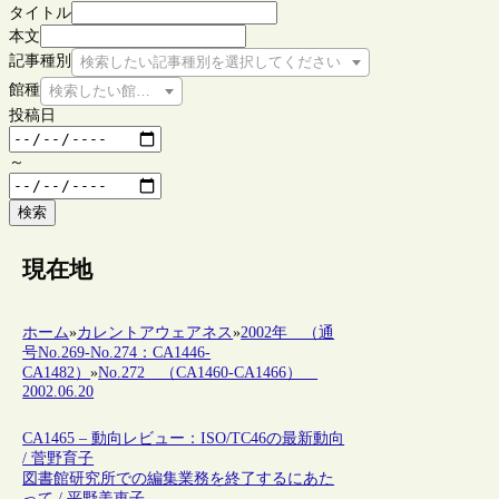
タイトル
本文
記事種別
検索したい記事種別を選択してください
館種
検索したい館種を選択してください
投稿日
～
検索
現在地
ホーム
»
カレントアウェアネス
»
2002年 （通
号No.269-No.274：CA1446-
CA1482）
»
No.272 （CA1460-CA1466）
2002.06.20
CA1465 – 動向レビュー：ISO/TC46の最新動向
/ 菅野育子
図書館研究所での編集業務を終了するにあた
って / 平野美恵子