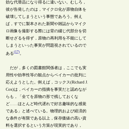
効な代替品になり得るに違いない。むしろ，
彼が告発したのは，マイクロ化が原物自体を
破壊してしまうという事態であろう。例え
ば，すでに製本された新聞や雑誌からマイク
ロ画像を撮影する際には背の綴じ代部分を切
断せざるを得ず，原物の再利用を不能にして
しまうといった事実が問題視されているので
(17)
ある
。
だが，多くの図書館関係者は，ここでも実
用性や効率性等の観点からベイカーの批判に
応えようとした。例えば，コックス(Richard J.
Cox)は，ベイカーの指摘を事実だと認めなが
らも，「全てを原物の形で残しておくな
ど……ほとんど時代遅れで好古趣味的な感覚
である」と述べている。物理的および経済的
な条件が有限である以上，保存価値の高い資
料を選択するという方策が現実的であり，