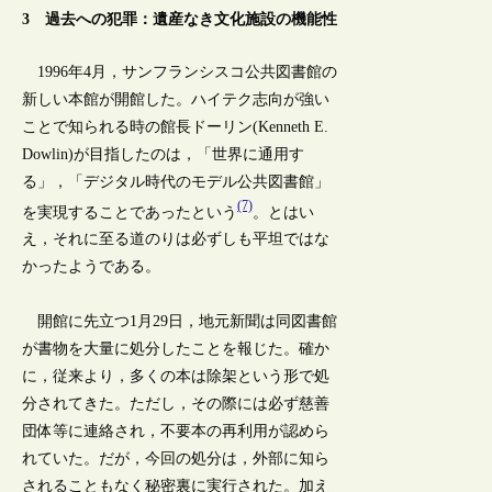
3 過去への犯罪：遺産なき文化施設の機能性
1996年4月，サンフランシスコ公共図書館の
新しい本館が開館した。ハイテク志向が強い
ことで知られる時の館長ドーリン(Kenneth E.
Dowlin)が目指したのは，「世界に通用す
る」，「デジタル時代のモデル公共図書館」
(7)
を実現することであったという
。とはい
え，それに至る道のりは必ずしも平坦ではな
かったようである。
開館に先立つ1月29日，地元新聞は同図書館
が書物を大量に処分したことを報じた。確か
に，従来より，多くの本は除架という形で処
分されてきた。ただし，その際には必ず慈善
団体等に連絡され，不要本の再利用が認めら
れていた。だが，今回の処分は，外部に知ら
されることもなく秘密裏に実行された。加え