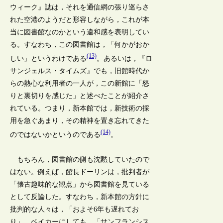
ウィーク』誌は，それを通信網の張り巡らさ
れた空港のようだと形容しながら，これが本
当に図書館なのかという違和感を表明してい
る。すなわち，この図書館は，「何かがおか
(13)
しい」というわけである
。あるいは，『ロ
サンジェルス・タイムズ』でも，旧館時代か
らの熱心な利用者の一人が，この新館に「怒
りと裏切りを感じた」と述べたことが紹介さ
れている。つまり，新本館では，新技術の採
用を急ぐあまり，その精神を置き忘れてきた
(14)
のではないかというのである
。
もちろん，図書館の側も沈黙していたので
はない。例えば，館長ドーリンは，批判者が
「懐古趣味的な観点」から図書館を見ている
として反論した。すなわち，新本館の方針に
批判的な人々は，「およそ6年も遅れてお
り」，ベイカーにしても，「サンフランシス