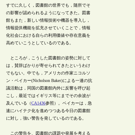
すでに久しく，図書館の世界でも，随所でそ
の影響が認められるようになってきた。図書
館もまた，新しい情報技術や機器を導入し，
情報提供機能を拡充させていくことで，情報
化社会における自らの利用価値や存在意義を
高めていこうとしているのである。
ところが，こうした図書館の姿勢に対して
は，賛辞ばかりが寄せられてきたというわけ
でもない。中でも，アメリカの作家ニコルソ
ン・ベイカー(Nicholson Baker)による一連の抗
議活動は，同国の図書館内外に反響を呼び起
こし，最近ではイギリス等にまでその余波が
及んでいる（
CA1436
参照）。ベイカーは，急
速にハイテク化を進めつつある今日の図書館
に対し，強い警告を発しているのである。
この警告を、図書館の課題や発展を考える