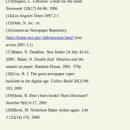
(13)Shapiro, L. Libraries: a mall for the mind.
Newsweek
128(17) 84-86, 1996
(14)
Los Angeles Times
1997.2.1
(15)Oder, N.
loc. cit
.
(16)American Newspaper Repository.
[
http://home.gwi.net/~dnb/newsrep.html
] (last
access 2001.3.1)
(17)Baker, N. Deadline.
New Yorker
24 July 42-61,
2000 ; Baker, N.
Double fold: libraries and the
assault on paper
. Random House, 2001. 370p
(18)Cox, R. J. The great newspaper caper:
backlash in the digital age.
Collect Build
20(2) 88-
103, 2001
(19)Quint, B. Don’t burn books! Burn librarians!!
Searcher
9(6) 6-17, 2001
(20)Block, M. Nicholson Baker strikes again.
Libr
J
125(14) 176, 2000