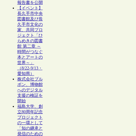
報告書を公開
【イベント】
長久手市中央
図書館及び長
久手市文化の
家、共同プロ
ジェクト「ひ
らめきの図書
館 第二章 ～
時間がつなぐ
本とアートの
世界～」
（8/22-9/13・
愛知県）
株式会社ブル
ボン、博物館
へのデジタル
支援の検証を
開始
福島大学、創
立80周年記念
プロジェクト
の一環として
「知の継承と
発信のための