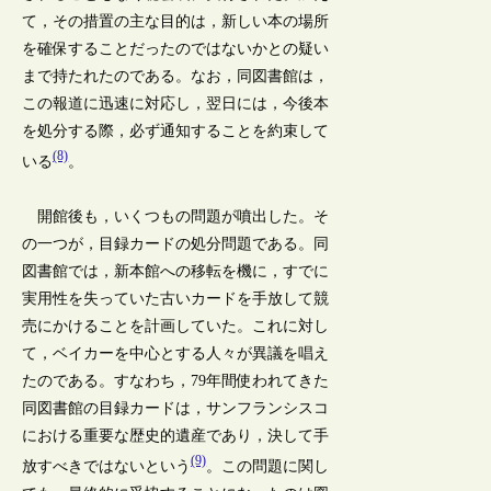
て，その措置の主な目的は，新しい本の場所
を確保することだったのではないかとの疑い
まで持たれたのである。なお，同図書館は，
この報道に迅速に対応し，翌日には，今後本
を処分する際，必ず通知することを約束して
(8)
いる
。
開館後も，いくつもの問題が噴出した。そ
の一つが，目録カードの処分問題である。同
図書館では，新本館への移転を機に，すでに
実用性を失っていた古いカードを手放して競
売にかけることを計画していた。これに対し
て，ベイカーを中心とする人々が異議を唱え
たのである。すなわち，79年間使われてきた
同図書館の目録カードは，サンフランシスコ
における重要な歴史的遺産であり，決して手
(9)
放すべきではないという
。この問題に関し