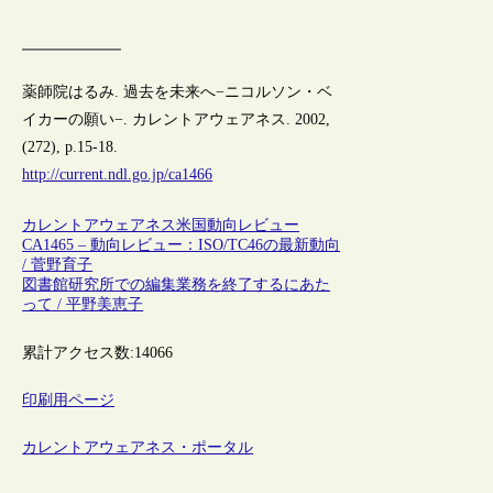
薬師院はるみ. 過去を未来へ−ニコルソン・ベ
イカーの願い−. カレントアウェアネス. 2002,
(272), p.15-18.
http://current.ndl.go.jp/ca1466
カレントアウェアネス
米国
動向レビュー
CA1465 – 動向レビュー：ISO/TC46の最新動向
/ 菅野育子
図書館研究所での編集業務を終了するにあた
って / 平野美恵子
累計アクセス数:
14066
印刷用ページ
カレントアウェアネス・ポータル