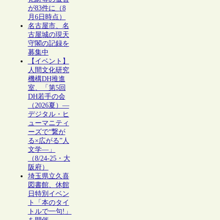
が83件に（8
月6日時点）
名古屋市、名
古屋城の現天
守閣の記録を
募集中
【イベント】
人間文化研究
機構DH推進
室、「第5回
DH若手の会
（2026夏）―
デジタル・ヒ
ューマニティ
ーズで“繋が
る×広がる”人
文学―」
（8/24-25・大
阪府）
埼玉県立久喜
図書館、休館
日特別イベン
ト「本のタイ
トルで一句!」