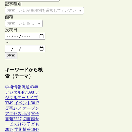
記事種別
検索したい記事種別を選択してください
館種
検索したい館種を選択してください
投稿日
～
検索
キーワードから検
索（テーマ）
学術情報流通
4348
デジタル化
4098
デ
ジタルアーカイブ
3349
イベント
3012
災害
2754
オープン
アクセス
2678
電子
書籍
2227
図書館サ
ービス
2178
子ども
2017
学術情報
1947