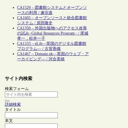
CA1529 – 図書館システムとオープンソ
ースの利用 / 兼宗進
CA1605 – オープンソースと統合図書館
システム / 原田隆史
CA1350 – 外国出版物へのアクセス改善
の試み−Global Resources Program− / 尾城
孝一，松井一子
CA1333 – eLib―英国のデジタル図書館
プログラム― / 古賀香織
CA1467 – Domain.uk―英国のウェブ・ア
ーカイビング― / 河合美穂
サイト内検索
検索フォーム
詳細検索
タイトル
本文