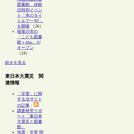
図書館、休館
日特別イベン
ト「本のタイ
トルで一句!」
を開催
（26）
寝屋川市の
「こども図書
館＋plus」が
オープン
（24）
続きを見る
東日本大震災 関
連情報
「災害」に関
する当サイト
の記事
：
調査研究リポ
ート「東日本
大震災と図書
館」
地震・災害 関