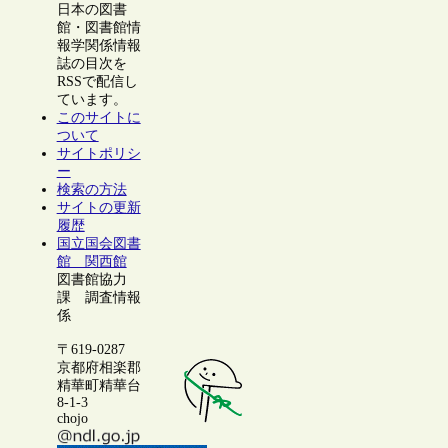
日本の図書
館・図書館情
報学関係情報
誌の目次を
RSSで配信し
ています。
このサイトに
ついて
サイトポリシ
ー
検索の方法
サイトの更新
履歴
国立国会図書
館 関西館
図書館協力
課 調査情報
係
〒619-0287
京都府相楽郡
精華町精華台
8-1-3
chojo