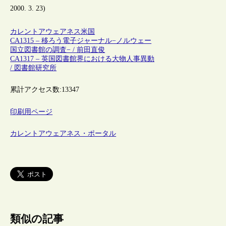
2000. 3. 23)
カレントアウェアネス
米国
CA1315 – 移ろう電子ジャーナル−ノルウェー
国立図書館の調査− / 前田直俊
CA1317 – 英国図書館界における大物人事異動
/ 図書館研究所
累計アクセス数:
13347
印刷用ページ
カレントアウェアネス・ポータル
類似の記事