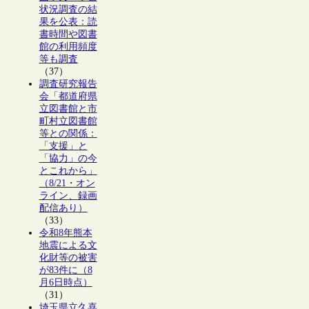
状況調査の結
果を公表：読
書時間や図書
館の利用頻度
等も調査
（37）
調査研究報告
会「都道府県
立図書館と市
町村立図書館
等との関係：
「支援」と
「協力」の今
とこれから」
（8/21・オン
ライン、録画
配信あり）
（33）
令和8年熊本
地震による文
化財等の被害
が83件に（8
月6日時点）
（31）
埼玉県立久喜