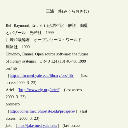
三浦 修(みうらおさむ)
Ref: Raymond, Eric S. 山形浩生訳・解説 伽藍
とバザール 光芒社 1999
川崎和哉編著 オープンソース・ワールド
翔泳社 1999
Chudnov, Daniel. Open source software: the future
of library systems?
Libr J
124 (13) 40-43, 1999
oss4lib
［
http://info.med.yale.edu/library/oss4lib
］ (last
access 2000. 3. 23)
Ariel ［
http://www.rlg.org/ariel/
］ (last access
2000. 3. 23)
prospero
［
http://bones.med.ohiostate.edu/prospero/
］ (last
access 2000. 3. 23)
jake ［
http://jake.med.yale.edu/
］ (last access