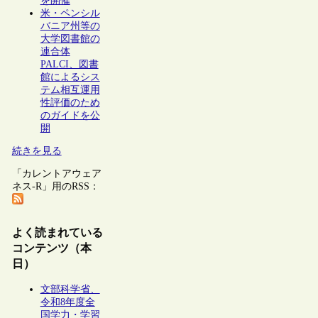
を開催
米・ペンシル
バニア州等の
大学図書館の
連合体
PALCI、図書
館によるシス
テム相互運用
性評価のため
のガイドを公
開
続きを見る
「カレントアウェア
ネス-R」用のRSS：
よく読まれている
コンテンツ（本
日）
文部科学省、
令和8年度全
国学力・学習