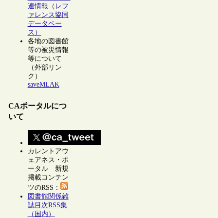
連情報（レフ
ァレンス協同
データベー
ス）
各地の図書館
等の被災情報
等について
（外部リン
ク）
saveMLAK
CAポータルにつ
いて
カレントアウ
ェアネス・ポ
ータル 新規
掲載コンテン
ツのRSS：
図書館関係雑
誌目次RSS集
（国内）