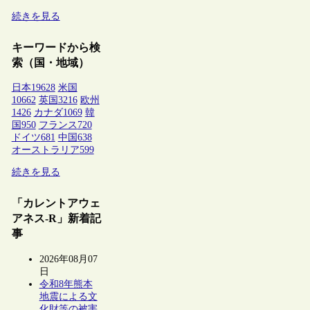
続きを見る
キーワードから検
索（国・地域）
日本
19628
米国
10662
英国
3216
欧州
1426
カナダ
1069
韓
国
950
フランス
720
ドイツ
681
中国
638
オーストラリア
599
続きを見る
「カレントアウェ
アネス-R」新着記
事
2026年08月07
日
令和8年熊本
地震による文
化財等の被害