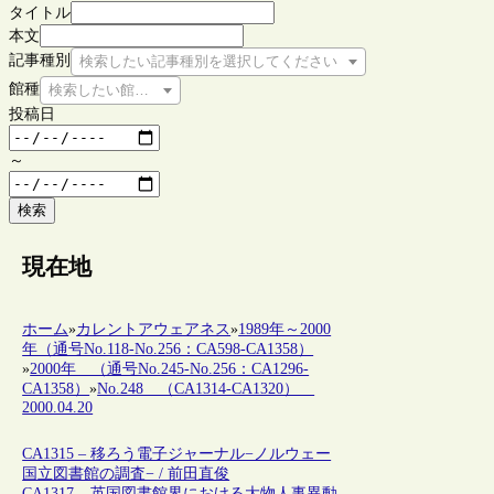
タイトル
本文
記事種別
検索したい記事種別を選択してください
館種
検索したい館種を選択してください
投稿日
～
検索
現在地
ホーム
»
カレントアウェアネス
»
1989年～2000
年（通号No.118-No.256：CA598-CA1358）
»
2000年 （通号No.245-No.256：CA1296-
CA1358）
»
No.248 （CA1314-CA1320）
2000.04.20
CA1315 – 移ろう電子ジャーナル−ノルウェー
国立図書館の調査− / 前田直俊
CA1317 – 英国図書館界における大物人事異動