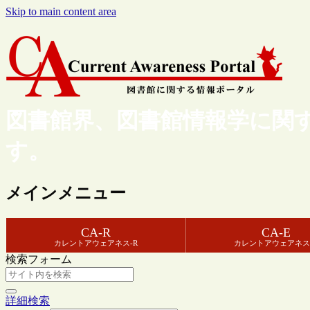
Skip to main content area
図書館界、図書館情報学に関
す。
メインメニュー
CA-R
CA-E
カレントアウェアネス-R
カレントアウェアネス
検索フォーム
詳細検索