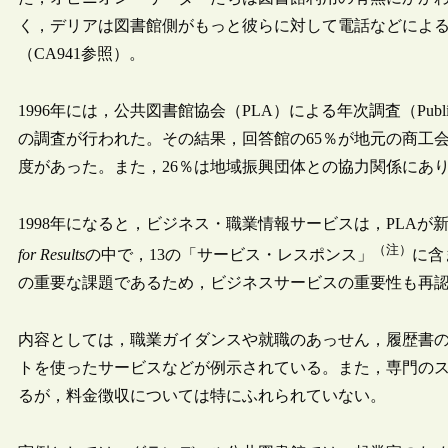
く，デリアは図書館側がもっと彼らに対して電話などによ
（CA941参照）。
1996年には，公共図書館協会（PLA）による年次調査（Public L
の調査が行われた。その結果，回答館の65％が地元の商工
度があった。また，26％は地域振興団体との協力関係にあ
1998年になると，ビジネス・職業情報サービスは，PLA
（注）
for Results
の中で，13の「サービス・レスポンス」
に含
の重要な課題であるため，ビジネスサービスの重要性も再
内容としては，職業ガイダンスや就職のあっせん，履歴書
トを使ったサービスなどが例示されている。また，専門の
るが，料金徴収については特にふれられていない。