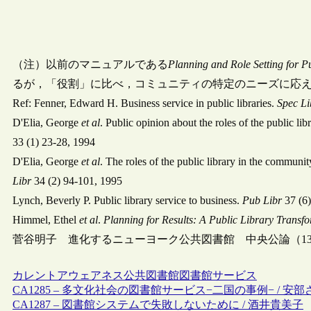
（注）以前のマニュアルである
Planning and Role Setting for Pu
るが，「役割」に比べ，コミュニティの特定のニーズに応
Ref: Fenner, Edward H. Business service in public libraries.
Spec Li
D'Elia, George
et al
. Public opinion about the roles of the public lib
33 (1) 23-28, 1994
D'Elia, George
et al
. The roles of the public library in the communi
Libr
34 (2) 94-101, 1995
Lynch, Beverly P. Public library service to business.
Pub Libr
37 (6)
Himmel, Ethel
et al
.
Planning for Results: A Public Library Transf
菅谷明子 進化するニューヨーク公共図書館 中央公論（1382) 2
カレントアウェアネス
公共図書館
図書館サービス
CA1285 – 多文化社会の図書館サービス−二国の事例− / 安
CA1287 – 図書館システムで失敗しないために / 酒井貴美子