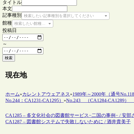
タイトル
本文
記事種別
検索したい記事種別を選択してください
館種
検索したい館種を選択してください
投稿日
～
検索
現在地
ホーム
»
カレントアウェアネス
»
1989年～2000年（通号No.118
No.244：CA1231-CA1295）
»
No.243 （CA1284-CA1289） 19
CA1285 – 多文化社会の図書館サービス−二国の事例− / 安
CA1287 – 図書館システムで失敗しないために / 酒井貴美子