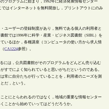
のプログラムに始まり，1992年に経済発展情報センター
ter）を創設した。ここではインターネットを無料開放し，プリントアウトにのみ
ス・ユーザーの登録制度があり，無料である個人の利用者と
館では1996年に科学・産業・ビジネス図書館（SIBL）を
しているほか，各種講座（コンピュータの使い方から求人情
る（
CA1224
参照）。
を発展させるには，公共図書館がそのプログラムをどんどん売り込む
スがすでによく知られていると思いがちだというのである。
館は常に自分たちが行っていることを，利用者のニーズを測
ことだ，という。
うことにとらわれるのではなく，地域の重要な情報センター
いくことから始めていってはどうだろうか。