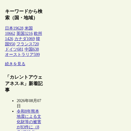
キーワードから検
索（国・地域）
日本
19628
米国
10662
英国
3216
欧州
1426
カナダ
1069
韓
国
950
フランス
720
ドイツ
681
中国
638
オーストラリア
599
続きを見る
「カレントアウェ
アネス-R」新着記
事
2026年08月07
日
令和8年熊本
地震による文
化財等の被害
が83件に（8