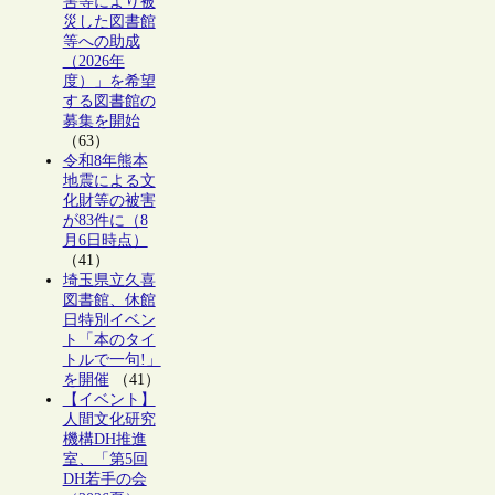
害等により被
災した図書館
等への助成
（2026年
度）」を希望
する図書館の
募集を開始
（63）
令和8年熊本
地震による文
化財等の被害
が83件に（8
月6日時点）
（41）
埼玉県立久喜
図書館、休館
日特別イベン
ト「本のタイ
トルで一句!」
を開催
（41）
【イベント】
人間文化研究
機構DH推進
室、「第5回
DH若手の会