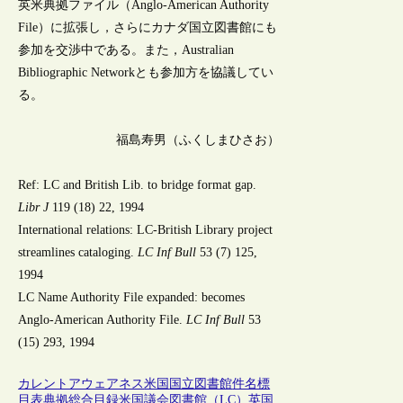
英米典拠ファイル（Anglo-American Authority
File）に拡張し，さらにカナダ国立図書館にも
参加を交渉中である。また，Australian
Bibliographic Networkとも参加方を協議してい
る。
福島寿男（ふくしまひさお）
Ref: LC and British Lib. to bridge format gap.
Libr J
119 (18) 22, 1994
International relations: LC-British Library project
streamlines cataloging.
LC Inf Bull
53 (7) 125,
1994
LC Name Authority File expanded: becomes
Anglo-American Authority File.
LC Inf Bull
53
(15) 293, 1994
カレントアウェアネス
米国
国立図書館
件名標
目表
典拠
総合目録
米国議会図書館（LC）
英国