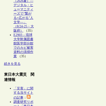
（2026夏）―
デジタル・ヒ
ューマニティ
ーズで“繋が
る×広がる”人
文学―」
（8/24-25・大
阪府）
（35）
E2903 – 琉球
大学附属図書
館医学部分館
でのカビ被害
資料の清掃作
業
（35）
続きを見る
東日本大震災 関
連情報
「災害」に関
する当サイト
の記事
：
調査研究リポ