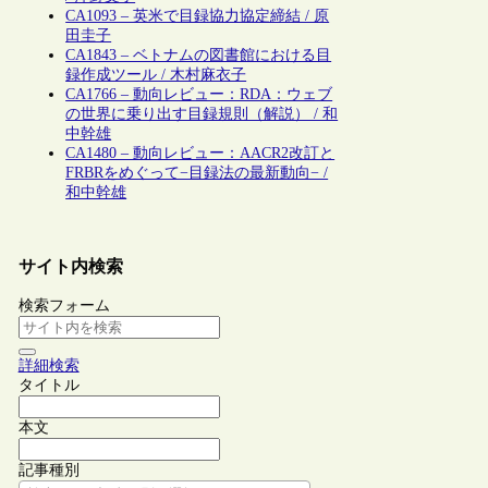
CA1093 – 英米で目録協力協定締結 / 原
田圭子
CA1843 – ベトナムの図書館における目
録作成ツール / 木村麻衣子
CA1766 – 動向レビュー：RDA：ウェブ
の世界に乗り出す目録規則（解説） / 和
中幹雄
CA1480 – 動向レビュー：AACR2改訂と
FRBRをめぐって−目録法の最新動向− /
和中幹雄
サイト内検索
検索フォーム
詳細検索
タイトル
本文
記事種別