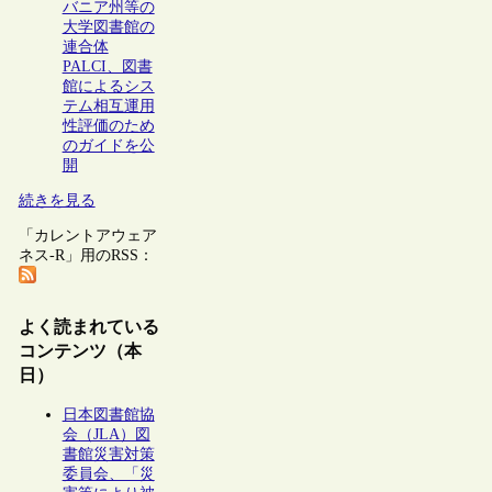
バニア州等の
大学図書館の
連合体
PALCI、図書
館によるシス
テム相互運用
性評価のため
のガイドを公
開
続きを見る
「カレントアウェア
ネス-R」用のRSS：
よく読まれている
コンテンツ（本
日）
日本図書館協
会（JLA）図
書館災害対策
委員会、「災