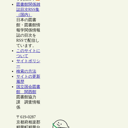
図書館関係雑
誌目次RSS集
（国内）
日本の図書
館・図書館情
報学関係情報
誌の目次を
RSSで配信し
ています。
このサイトに
ついて
サイトポリシ
ー
検索の方法
サイトの更新
履歴
国立国会図書
館 関西館
図書館協力
課 調査情報
係
〒619-0287
京都府相楽郡
精華町精華台