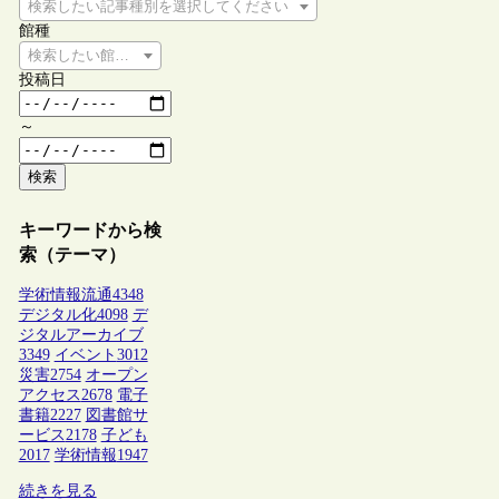
検索したい記事種別を選択してください
館種
検索したい館種を選択してください
投稿日
～
検索
キーワードから検
索（テーマ）
学術情報流通
4348
デジタル化
4098
デ
ジタルアーカイブ
3349
イベント
3012
災害
2754
オープン
アクセス
2678
電子
書籍
2227
図書館サ
ービス
2178
子ども
2017
学術情報
1947
続きを見る