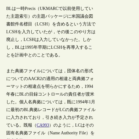
BLは一時Precis（UKMARCで以前使用してい
た主題索引）の主題パッケージに米国議会図
書館件名標目（LCSH）を含めるという方法で
LCSHを入力していたが，その後このやり方は
廃止し，LCSHは入力していなかった。しか
し，BLは1995年早期にLCSHを再導入するこ
とを計画中とのことである。
また典拠ファイルについては，団体名の形式
についてのAACR2の適用の相違と両典拠フォ
ーマットの相違点を明らかにするため，1994
年春にBLの目録コントロールの責任者が渡米
した。個人名典拠については，既に1994年1月
に最初のBL典拠レコードがLCの典拠ファイル
に入力されており，引き続き入力が予定され
ている。既報（
CA993
）のように，LCはその
固有名典拠ファイル（Name Authority File）を