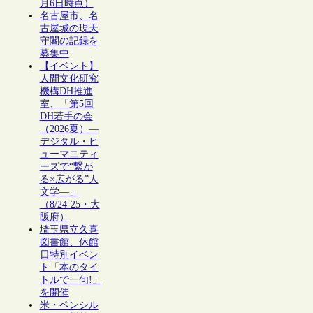
月6日時点）
名古屋市、名
古屋城の現天
守閣の記録を
募集中
【イベント】
人間文化研究
機構DH推進
室、「第5回
DH若手の会
（2026夏）―
デジタル・ヒ
ューマニティ
ーズで“繋が
る×広がる”人
文学―」
（8/24-25・大
阪府）
埼玉県立久喜
図書館、休館
日特別イベン
ト「本のタイ
トルで一句!」
を開催
米・ペンシル