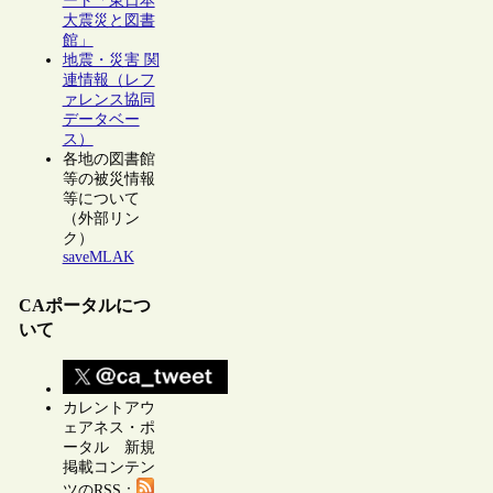
ート「東日本
大震災と図書
館」
地震・災害 関
連情報（レフ
ァレンス協同
データベー
ス）
各地の図書館
等の被災情報
等について
（外部リン
ク）
saveMLAK
CAポータルにつ
いて
カレントアウ
ェアネス・ポ
ータル 新規
掲載コンテン
ツのRSS：