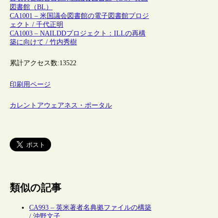
図書館（BL）
CA1001 – 米国議会図書館の電子図書館プロジ
ェクト / 千代正明
CA1003 – NAILDDプロジェクト：ILLの再構
築に向けて / 竹内秀樹
累計アクセス数:
13522
印刷用ページ
カレントアウェアネス・ポータル
類似の記事
CA993 – 英米著者名典拠ファイルの構築
/ 沖野文子