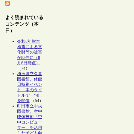
よく読まれている
コンテンツ（本
日）
令和8年熊本
地震による文
化財等の被害
が83件に（8
月6日時点）
（74）
埼玉県立久喜
図書館、休館
日特別イベン
ト「本のタイ
トルで一句!」
を開催
（54）
町田市立中央
図書館、空中
映像技術「空
中コンピュー
ター」を活用
した子ども向