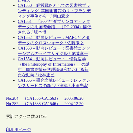
口昭夫
CA1550 – 経営戦略としての図書館ブラ
ンディング−英国図書館のリ・ブランデ
ィング事例から− / 南山宏之
CA1551 – 「2004年ダブリンコア・メタ
データ応用国際会議」（DC-2004）開催
される / 坂本博
CA1552 – 動向レビュー：MARCとメタ
データのクロスウォーク / 佐藤康之
CA1553 – 動向レビュー：図書館コンソ
ーシアムのライフサイクル / 尾城孝一
CA1554 – 動向レビュー：「情報哲学
（the Philosophy of Information）」の誕
生：図書館情報学理論研究における新
たな動向 / 松林正己
CA1555 – 研究文献レビュー：レファレ
ンスサービスの新しい潮流 / 小田光宏
No.284 （CA1556-CA1563） 2005.06.20
No.282 （CA1538-CA1546） 2004.12.20
累計アクセス数:
21493
印刷用ページ