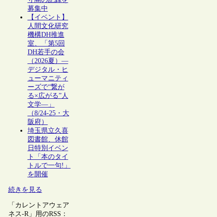
募集中
【イベント】
人間文化研究
機構DH推進
室、「第5回
DH若手の会
（2026夏）―
デジタル・ヒ
ューマニティ
ーズで“繋が
る×広がる”人
文学―」
（8/24-25・大
阪府）
埼玉県立久喜
図書館、休館
日特別イベン
ト「本のタイ
トルで一句!」
を開催
続きを見る
「カレントアウェア
ネス-R」用のRSS：