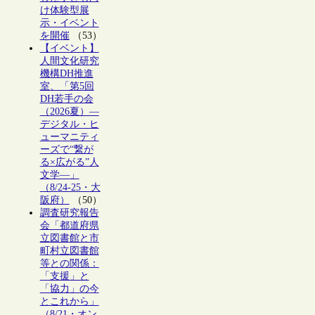
け体験型展
示・イベント
を開催
（53）
【イベント】
人間文化研究
機構DH推進
室、「第5回
DH若手の会
（2026夏）―
デジタル・ヒ
ューマニティ
ーズで“繋が
る×広がる”人
文学―」
（8/24-25・大
阪府）
（50）
調査研究報告
会「都道府県
立図書館と市
町村立図書館
等との関係：
「支援」と
「協力」の今
とこれから」
（8/21・オン