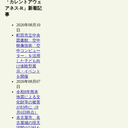
「カレントアウェ
アネス-R」新着記
事
2026年08月10
日
町田市立中央
図書館、空中
映像技術「空
中コンピュー
ター」を活用
した子ども向
け体験型展
示・イベント
を開催
2026年08月07
日
令和8年熊本
地震による文
化財等の被害
が83件に（8
月6日時点）
名古屋市、名
古屋城の現天
守閣の記録を