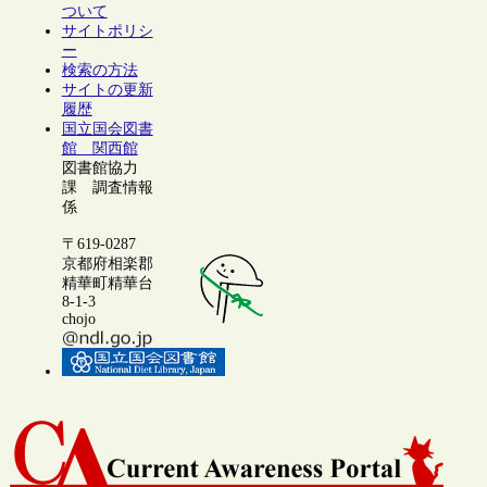
ついて
サイトポリシ
ー
検索の方法
サイトの更新
履歴
国立国会図書
館 関西館
図書館協力
課 調査情報
係
〒619-0287
京都府相楽郡
精華町精華台
8-1-3
chojo