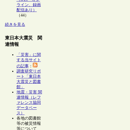
ライン、録画
配信あり）
（44）
続きを見る
東日本大震災 関
連情報
「災害」に関
する当サイト
の記事
：
調査研究リポ
ート「東日本
大震災と図書
館」
地震・災害 関
連情報（レフ
ァレンス協同
データベー
ス）
各地の図書館
等の被災情報
等について